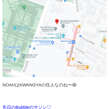
NOAHはKWANGYAの住人なのね〜😆
先日のBubbleのサジン♡