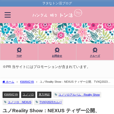
ヲタなトン活ブログ
TOP
お問合せ
クルーズ
※PR 当サイトにはプロモーションが含まれています。
ホーム
KWANGYA
ユノReality Show：NEXUS ティザー公開、TVXQ2023カ
ムバ
KWANGYA
ユノソロ
東方神起
ユノソロアルバム Reality Show
ユノソロ NEXUS
TVXQ2023カムバ
ユノReality Show：NEXUS ティザー公開、