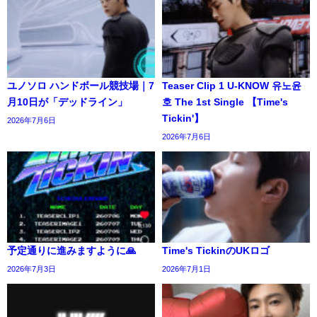
ユノソロ ハンドボール競技場｜7
Teaser Clip 1 U-KNOW 유노윤
月10日が「デッドライン」
호 The 1st Single 【Time's
Tickin'】
2026年7月6日
2026年7月6日
予定通りに進みますように🙏
Time's TickinのUKロゴ
2026年7月3日
2026年7月1日