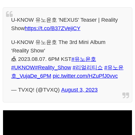
U-KNOW 유노윤호 'NEXUS' Teaser | Reality
Show
https://t.co/B37ZVejiCY
U-KNOW 유노윤호 The 3rd Mini Album
‘Reality Show’
🎪 2023.08.07. 6PM KST
#유노윤호
#UKNOW
#Reality_Show
#리얼리티쇼
#유노윤
호_VujaDe_6PM
pic.twitter.com/HZuPfJ0vvc
— TVXQ! (@TVXQ)
August 3, 2023