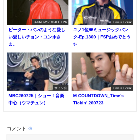
U-KNOW PROJECT 26
Time's Tickin'
ピーター・パンのような愛し
ユノ1位👑ミュージックバン
い愛しいチョン・ユンホさ
ク-Ep.1300｜FSPおめでとう
ま。
✨️
サイン会
Time's Tickin'
MBC260725｜ショー！音楽
M COUNTDOWN_Time's
中心（ウマチュン）
Tickin' 260723
コメント
※