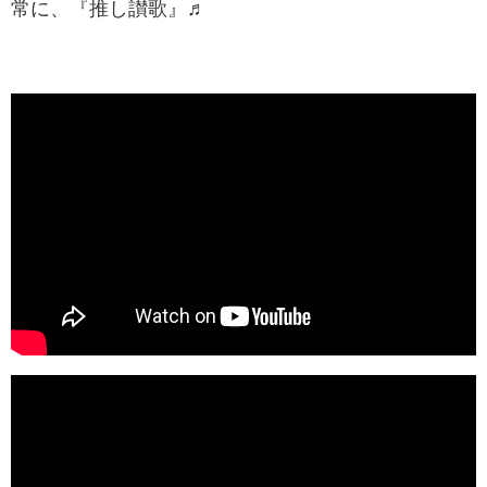
常に、『推し讃歌』♬