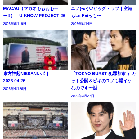
MACAU（マカオぉぉぉぉー
ユノ(•ө•)♡ビッグ・ラブ｜空港
ー!!）｜U-KNOW PROJECT 26
もLe Fairyも〜
2026年6月19日
2026年6月4日
東方神起NISSANレポ｜
『TOKYO BURST-犯罪都市-』カ
2026.04.26
ット公開＆ビギのユノも爆イケ
なのです〜🙌
2026年4月26日
2026年3月27日