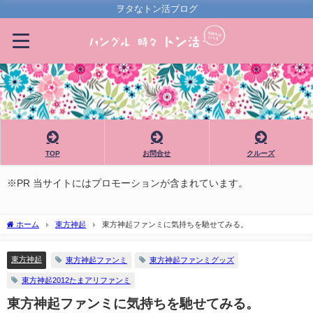
ヲタなトン活ブログ
TOP
お問合せ
クルーズ
※PR 当サイトにはプロモーションが含まれています。
ホーム
東方神起
東方神起ファンミに気持ちを馳せてみる。
東方神起
東方神起ファンミ
東方神起ファンミグッズ
東方神起2012たまアリファンミ
東方神起ファンミに気持ちを馳せてみる。