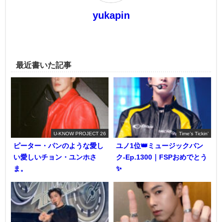
yukapin
最近書いた記事
U-KNOW PROJECT 26
Time's Tickin'
ピーター・パンのような愛し
ユノ1位👑ミュージックバン
い愛しいチョン・ユンホさ
ク-Ep.1300｜FSPおめでとう
ま。
✨️