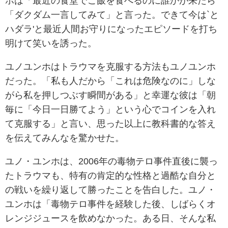
ホは「最近の食堂でご飯を食べるのに誰かが来たら
「ダクダム一言してみて」と言った。できて今は`と
ハダラ'と最近人間お守りになったエピソードを打ち
明けて笑いを誘った。
ユノユンホはトラウマを克服する方法もユノユンホ
だった。「私も人だから「これは危険なのに」しな
がら私を押しつぶす瞬間がある」と幸運な彼は「朝
毎に「今日一日勝てよう」という心でコインを入れ
て克服する」と言い、思った以上に教科書的な答え
を伝えてみんなを驚かせた。
ユノ・ユンホは、2006年の毒物テロ事件直後に襲っ
たトラウマも、特有の肯定的な性格と過酷な自分と
の戦いを繰り返して勝ったことを告白した。ユノ・
ユンホは「毒物テロ事件を経験した後、しばらくオ
レンジジュースを飲めなかった。ある日、そんな私