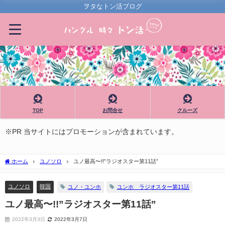
ヲタなトン活ブログ
TOP
お問合せ
クルーズ
※PR 当サイトにはプロモーションが含まれています。
ホーム
ユノソロ
ユノ最高〜!!”ラジオスター第11話”
ユノソロ
韓国
ユノ・ユンホ
ユンホ ラジオスター第11話
ユノ最高〜!!”ラジオスター第11話”
2022年3月3日
2022年3月7日