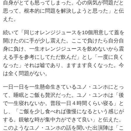
自身がとても怒ってしまった。心の病気が問題だと
思って、根本的に問題を解決しようと思った」と伝
えた。
続いて「同じオレンジジュースを10個用意して蓋を
開けたのに手が少し震えた。ここで負けたら自分自
身に負け、一生オレンジジュースを飲めないから震
える手を参考にしてただ飲んだ」とし「一度に良く
なった」それは嘘であり、ますます良くなった。今
は全く問題がない。
一日一日を一生懸命生きているユノ・ユンホにとっ
て、睡眠とご飯も贅沢だった。ユノ・ユンホは「後
で一生寝れないか。普段一日４時間くらい寝る」と
し、「ご飯を少し食べれば傲慢になるという感じが
する。鋭敏な時が集中力ができて良い」と伝えた。
このようなユノ・ユンホの話を聞いた出演陣は「こ