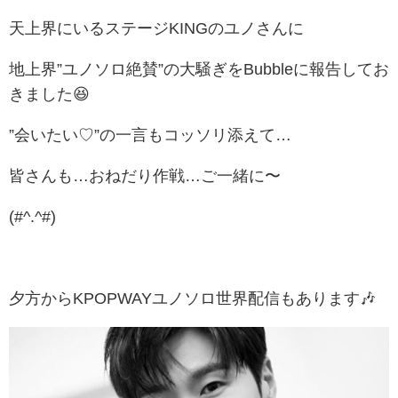
天上界にいるステージKINGのユノさんに
地上界”ユノソロ絶賛”の大騒ぎをBubbleに報告してお
きました😆
”会いたい♡”の一言もコッソリ添えて…
皆さんも…おねだり作戦…ご一緒に〜
(#^.^#)
夕方からKPOPWAYユノソロ世界配信もあります🎶