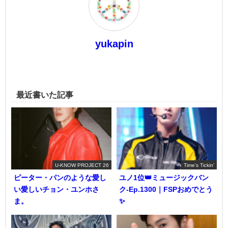
yukapin
最近書いた記事
U-KNOW PROJECT 26
Time's Tickin'
ピーター・パンのような愛し
ユノ1位👑ミュージックバン
い愛しいチョン・ユンホさ
ク-Ep.1300｜FSPおめでとう
ま。
✨️