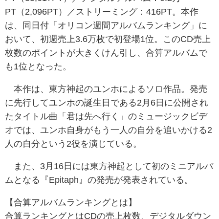
PT（2,096PT）／ストリーミング：416PT。本作
は、同日付「オリコン週間アルバムランキング」に
おいて、初週売上3.6万枚で初登場1位。このCD売上
枚数のポイントが大きくけん引し、合算アルバムで
も1位となった。
本作は、東方神起のユンホによるソロ作品。発売
に先行してユンホの誕生日である2月6日に公開され
たタイトル曲「君は先へ行く」のミュージックビデ
オでは、ユンホ自身がもう一
人の自分を追いかける2
人の自分という2役を演じている。
また、3月16日には東方神起として初のミニアルバ
ムとなる『Epitaph』の発売が発表されている。
【合算アルバムランキングとは】
合算ランキングとはCDの売上枚数、デジタルダウン