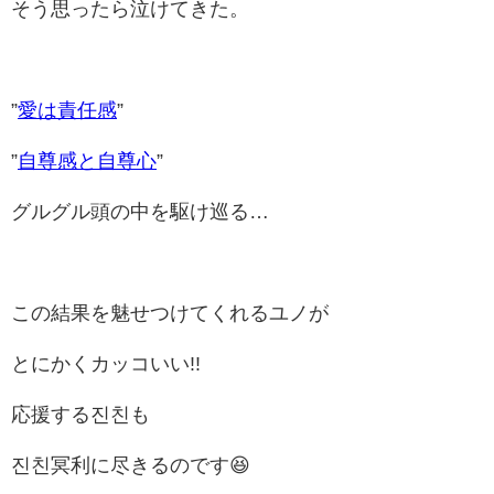
そう思ったら泣けてきた。
”
愛は責任感
”
”
自尊感と自尊心
”
グルグル頭の中を駆け巡る…
この結果を魅せつけてくれるユノが
とにかくカッコいい!!
応援する진친も
진친冥利に尽きるのです😆