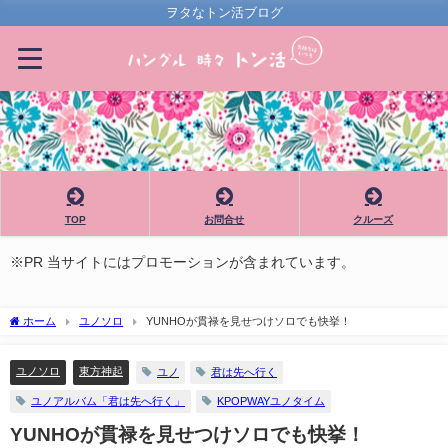
ヲタなトン活ブログ
TOP
お問合せ
クルーズ
※PR 当サイトにはプロモーションが含まれています。
ホーム
ユノソロ
YUNHOが貫禄を見せつけソロでも快挙！
ユノソロ
東方神起
ユノ
君は先へ行く
ユノアルバム「君は先へ行く」
KPOPWAYユノタイム
YUNHOが貫禄を見せつけソロでも快挙！