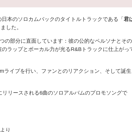
の日本のソロカムバックのタイトルトラックである「
君
しました。
2つの部分に直面しています：彼の公的なペルソナとそ
彼のラップとボーカル力が光るR&Bトラックに仕上がっ
gramライブを行い、ファンとのリアクション、そして誕生
にリリースされる6曲のソロアルバムのプロモソングで
p
より