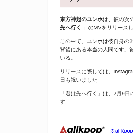
東方神起のユンホ
は、彼の次
先へ行く
」のMVをリリース
この中で、ユンホは彼自身の
背後にある本当の人間です。
いる。
リリースに際しては、Insta
日も祝いました。
「君は先へ行く」は、2月9日
す。
※allKpo