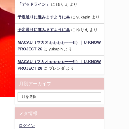
「デッドライン」
に
ゆりえ
より
予定通りに進みますように🙏
に
yukapin
より
予定通りに進みますように🙏
に
ゆりえ
より
MACAU（マカオぉぉぉぉーー!!）｜U-KNOW
PROJECT 26
に
yukapin
より
MACAU（マカオぉぉぉぉーー!!）｜U-KNOW
PROJECT 26
に
ブレンダ
より
月別アーカイブ
メタ情報
ログイン