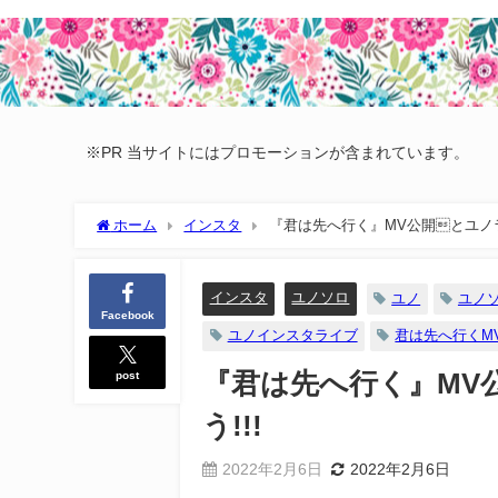
※PR 当サイトにはプロモーションが含まれています。
ホーム
インスタ
『君は先へ行く』MV公開とユノラ
インスタ
ユノソロ
ユノ
ユノ
Facebook
ユノインスタライブ
君は先へ行くM
post
『君は先へ行く』MV
う!!!
2022年2月6日
2022年2月6日