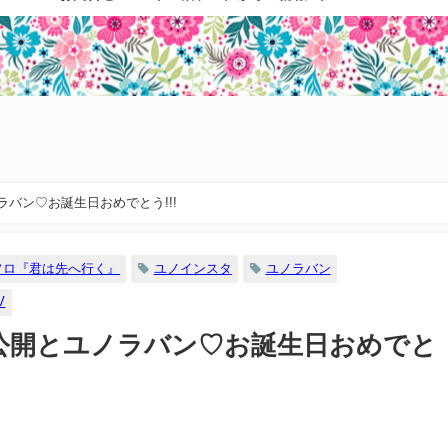
バン♡お誕生日おめでとう!!!
ソロ『君は先へ行く』
ユノインスタ
ユノラバン
V
公開とユノラバン♡お誕生日おめでと