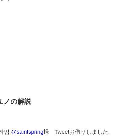
』
ユノの解説
흐타임
@saintspring
様 Tweetお借りしました。