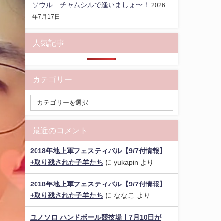
ソウル チャムシルで逢いましょ〜！
2026
年7月17日
人気記事
カテゴリー
最近のコメント
2018年地上軍フェスティバル【9/7付情報】
+取り残された子羊たち
に
yukapin
より
2018年地上軍フェスティバル【9/7付情報】
+取り残された子羊たち
に
ななこ
より
ユノソロ ハンドボール競技場｜7月10日が