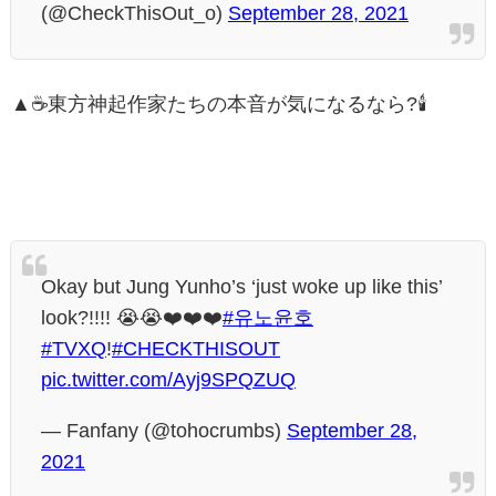
(@CheckThisOut_o)
September 28, 2021
▲☕️東方神起作家たちの本音が気になるなら?🕯️
Okay but Jung Yunho’s ‘just woke up like this’
look?!!!! 😭😭❤️❤️❤️
#유노윤호
#TVXQ
!
#CHECKTHISOUT
pic.twitter.com/Ayj9SPQZUQ
— Fanfany (@tohocrumbs)
September 28,
2021