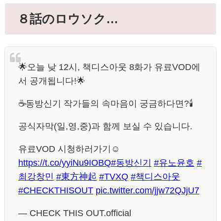
８話のロウソク…
🌟오늘 낮 12시, 책디스아웃 8화가 유료VOD에
서 공개됩니다!🌟
☕️동방신기 작가들의 속마음이 궁금하다면?🕯️
공식자막(일,영,중)과 함께 보실 수 있습니다.
유료VOD 시청하러가기☺️
https://t.co/yyiNu9IOBQ
#동방신기
#유노윤호
#
최강창민
#東方神起
#TVXQ
#책디스아웃
#CHECKTHISOUT
pic.twitter.com/jjw72QJjU7
— CHECK THIS OUT.official