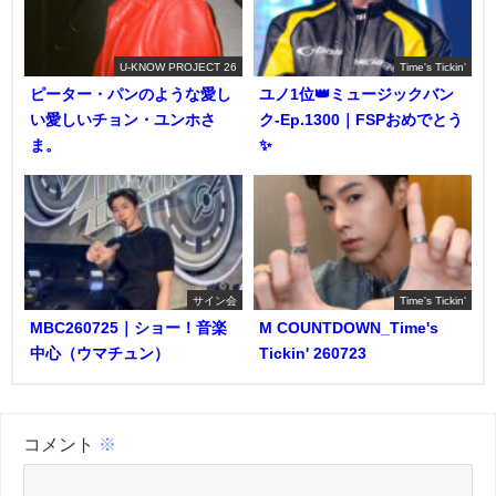
U-KNOW PROJECT 26
Time's Tickin'
ピーター・パンのような愛し
ユノ1位👑ミュージックバン
い愛しいチョン・ユンホさ
ク-Ep.1300｜FSPおめでとう
ま。
✨️
サイン会
Time's Tickin'
MBC260725｜ショー！音楽
M COUNTDOWN_Time's
中心（ウマチュン）
Tickin' 260723
コメント
※