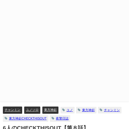
チャンミン
ユノソロ
東方神起
ユノ
東方神起
チャンミン
東方神起CHECKTHISOUT
夜警日誌
6人のCHECKTHISOUT【第８話】