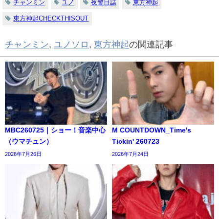
チャンミン
ユノ
夜警日誌
東方神起
東方神起CHECKTHISOUT
チャンミン
,
ユノソロ
,
東方神起
の関連記事
MBC260725｜ショー！音楽中心
M COUNTDOWN_Time's
（ウマチュン）
Tickin' 260723
2026年7月26日
2026年7月24日