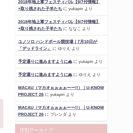
2018年地上軍フェスティバル【9/7付情報】
+取り残された子羊たち
に
yukapin
より
2018年地上軍フェスティバル【9/7付情報】
+取り残された子羊たち
に
ななこ
より
ユノソロ ハンドボール競技場｜7月10日が
「デッドライン」
に
ゆりえ
より
予定通りに進みますように🙏
に
yukapin
より
予定通りに進みますように🙏
に
ゆりえ
より
MACAU（マカオぉぉぉぉーー!!）｜U-KNOW
PROJECT 26
に
yukapin
より
MACAU（マカオぉぉぉぉーー!!）｜U-KNOW
PROJECT 26
に
ブレンダ
より
月別アーカイブ