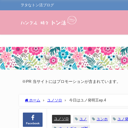
ヲタなトン活ブログ
※PR 当サイトにはプロモーションが含まれています。
ホーム
ユノソロ
今日はユノ発明王ep.4
ユノソロ
ユノ
ユンホ
ユノ
Facebook