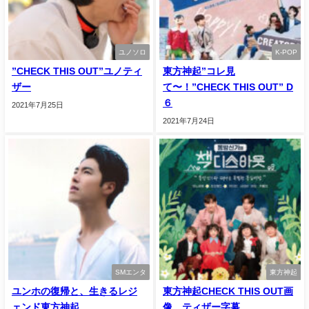
ユノソロ
K-POP
”CHECK THIS OUT”ユノティ
東方神起”コレ見
ザー
て〜！”CHECK THIS OUT” D
６
2021年7月25日
2021年7月24日
SMエンタ
東方神起
ユンホの復帰と、生きるレジ
東方神起CHECK THIS OUT画
ェンド東方神起
像、ティザー字幕