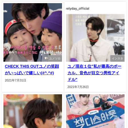
ユノソロ
インスタ
CHECK THIS OUTユノの笑顔
ユノ現在１位”私が最高のボー
がいっぱいで嬉しい(#^.^#)
カル、音色が目立つ男性アイ
ドル"
2021年7月31日
2021年7月26日