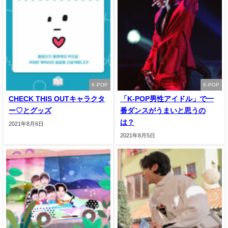
K-POP
K-POP
CHECK THIS OUTキャラクタ
「K-POP男性アイドル」で一
ー♡とグッズ
番ダンスがうまいと思うの
は？
2021年8月6日
2021年8月5日