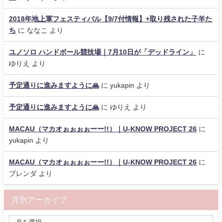
2018年地上軍フェスティバル【9/7付情報】+取り残された子羊た
ち
に
ななこ
より
ユノソロ ハンドボール競技場｜7月10日が「デッドライン」
に
ゆりえ
より
予定通りに進みますように🙏
に
yukapin
より
予定通りに進みますように🙏
に
ゆりえ
より
MACAU（マカオぉぉぉぉーー!!）｜U-KNOW PROJECT 26
に
yukapin
より
MACAU（マカオぉぉぉぉーー!!）｜U-KNOW PROJECT 26
に
ブレンダ
より
月別アーカイブ