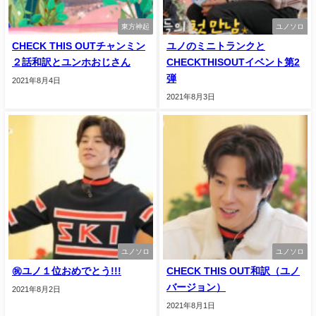
東方神起
ユノソロ
CHECK THIS OUTチャンミン
ユノのミニトランクと
２話和訳とユンホおじさん
CHECKTHISOUTイベント第2
弾
2021年8月4日
2021年8月3日
ユノソロ
ユノソロ
㊗ユノ１位おめでとう!!!
CHECK THIS OUT和訳（ユノ
バージョン）
2021年8月2日
2021年8月1日