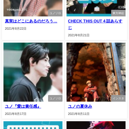
ユノソロ
東方神起
真実はどこにあるのだろう…
CHECK THIS OUT４話あらす
じ
2021年8月22日
2021年8月21日
ユノソロ
インスタ
ユノ『愛は責任感』
ユノの夏休み
2021年8月17日
2021年8月11日