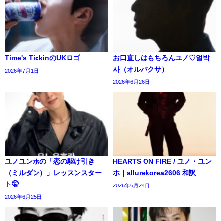
Time's TickinのUKロゴ
お口直しはもちろんユノ♡얼박
사（オルバクサ）
2026年7月1日
2026年6月26日
ユノユンホの「恋の駆け引き
HEARTS ON FIRE / ユノ・ユ​​ン
（ミルダン）」レッスンスター
ホ｜allurekorea2606 和訳
ト🤫
2026年6月24日
2026年6月25日