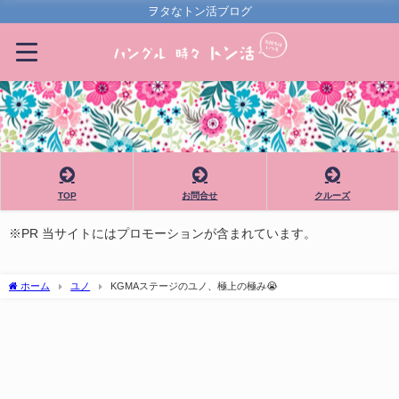
ヲタなトン活ブログ
TOP
お問合せ
クルーズ
※PR 当サイトにはプロモーションが含まれています。
ホーム
ユノ
KGMAステージのユノ、極上の極み😭