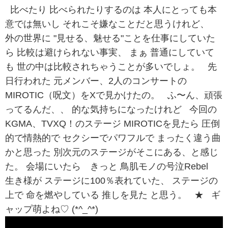
比べたり 比べられたりするのは 本人にとっても本
意では無いし それこそ嫌なことだと思うけれど、
外の世界に "見せる、魅せる"ことを仕事にしていた
ら 比較は避けられない事実、 まぁ 普通にしていて
も 世の中は比較されちゃうことが多いでしょ。 先
日行われた 元メンバー、2人のコンサートの
MIROTIC（呪文）をXで見かけたの。 ふ〜ん、頑張
ってるんだ、、 的な気持ちになったけれど 今回の
KGMA、TVXQ！のステージ MIROTICを見たら 圧倒
的で情熱的で セクシーでパワフルで まったく違う曲
かと思った 別次元のステージがそこにある、と感じ
た。 会場にいたら きっと 鳥肌モノの号泣Rebel
生き様が ステージに100％表れていた、 ステージの
上で 命を燃やしている 推しを見た と思う。 ★ ギ
ャップ萌よね♡ (*^_^*)