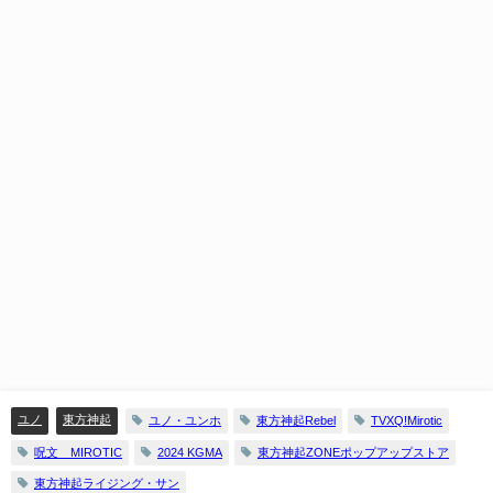
ユノ
東方神起
ユノ・ユンホ
東方神起Rebel
TVXQ!Mirotic
呪文 MIROTIC
2024 KGMA
東方神起ZONEポップアップストア
東方神起ライジング・サン