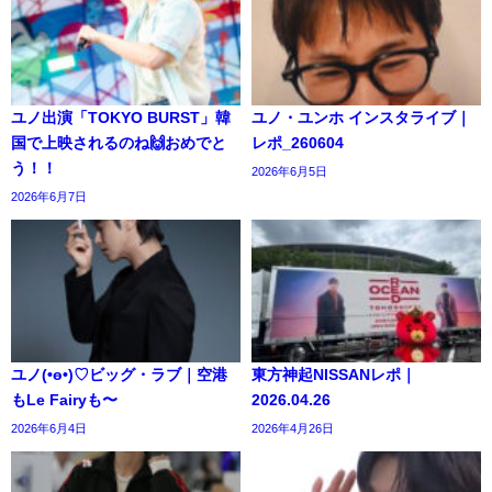
ユノ出演「TOKYO BURST」韓
ユノ・ユンホ インスタライブ｜
国で上映されるのね🙌おめでと
レポ_260604
う！！
2026年6月5日
2026年6月7日
ユノ(•ө•)♡ビッグ・ラブ｜空港
東方神起NISSANレポ｜
もLe Fairyも〜
2026.04.26
2026年6月4日
2026年4月26日