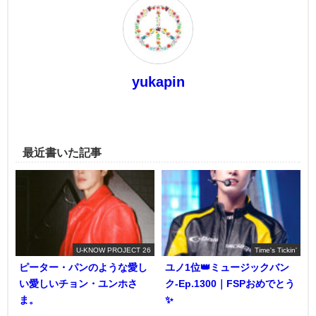
yukapin
最近書いた記事
U-KNOW PROJECT 26
Time's Tickin'
ピーター・パンのような愛し
ユノ1位👑ミュージックバン
い愛しいチョン・ユンホさ
ク-Ep.1300｜FSPおめでとう
ま。
✨️