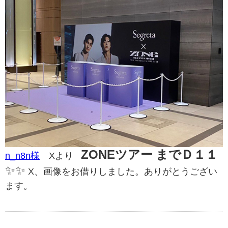
ZONEツアー までＤ１１
n_n8n様
Xより
✨️✨️
X、画像をお借りしました。ありがとうござい
ます。