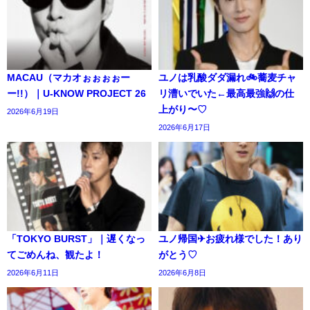
MACAU（マカオぉぉぉぉー
ユノは乳酸ダダ漏れ🚲️蕎麦チャ
ー!!）｜U-KNOW PROJECT 26
リ漕いでいた←最高最強🙌の仕
上がり〜♡
2026年6月19日
2026年6月17日
「TOKYO BURST」｜遅くなっ
ユノ帰国✈お疲れ様でした！あり
てごめんね、観たよ！
がとう♡
2026年6月11日
2026年6月8日