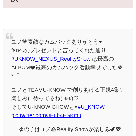
ユノ💗素敵なカムバックありがとう♥️
fanへのプレゼントと言ってくれた通り
#UKNOW_NEXUS_RealityShow
は最高の
ALBUM❤️最高のカムバック活動幸せでした🍀
*゜
ユノとTEAMU-KNOW で創りあげる正規4集✨
楽しみに待ってるね( ᵒ̴̶̷̤◦ᵒ̴̶̷̤ )♡
そしてU-KNOW SHOWも♥️
#U_KNOW
pic.twitter.com/JBub4ESKmu
— ゆの子はユノ🎪Reality Showが楽しみ🦖💖