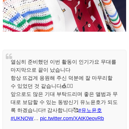
열심히 준비했던 이번 활동이 인기가요 무대를
마지막으로 끝이 났습니다
항상 뜨겁게 응원해 주신 덕분에 잘 마무리할
수 있었던 것 같습니다🎪❤️‍🔥
앞으로도 많은 기대 부탁드리며 좋은 앨범과 무
대로 보답할 수 있는 동방신기 유노윤호가 되도
록 하겠습니다‼️ 감사합니다🥰
#유노윤호
#UKNOW
…
pic.twitter.com/XAtK0eovRb