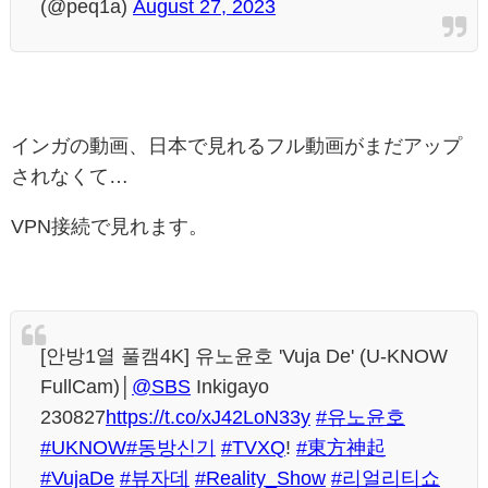
(@peq1a)
August 27, 2023
インガの動画、日本で見れるフル動画がまだアップ
されなくて…
VPN接続で見れます。
[안방1열 풀캠4K] 유노윤호 'Vuja De' (U-KNOW
FullCam)│
@SBS
Inkigayo
230827
https://t.co/xJ42LoN33y
#유노윤호
#UKNOW
#동방신기
#TVXQ
!
#東方神起
#VujaDe
#뷰자데
#Reality_Show
#리얼리티쇼