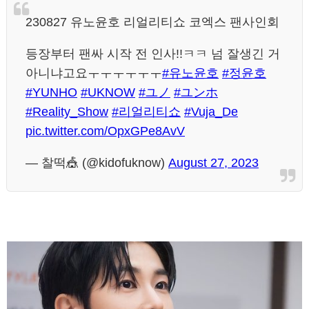
230827 유노윤호 리얼리티쇼 코엑스 팬사인회
등장부터 팬싸 시작 전 인사!!ㅋㅋ 넘 잘생긴 거
아니냐고요ㅜㅜㅜㅜㅜㅜ
#유노윤호
#정윤호
#YUNHO
#UKNOW
#ユノ
#ユンホ
#Reality_Show
#리얼리티쇼
#Vuja_De
pic.twitter.com/OpxGPe8AvV
— 찰떡🎪 (@kidofuknow)
August 27, 2023