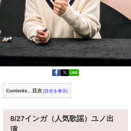
LINE
Contents…目次
[
目次を表示
]
8/27インガ（人気歌謡）ユノ出
演