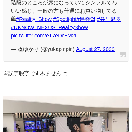
階段のところが席になっていてシンプルてわ
いい感じ、一般の方も普通にお買い物してる
🛍
#Reality_Show
#Spotlight
#문종업
#유노윤호
#UKNOW_NEXUS_RealityShow
pic.twitter.com/eT7eDc8M2i
— 🎪ゆかり (@yukapinpin)
August 27, 2023
※誤字脱字ですみません^^;