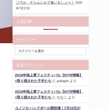
ソウル チャムシルで逢いましょ〜！
2026
年7月17日
人気記事
カテゴリー
最近のコメント
2018年地上軍フェスティバル【9/7付情報】
+取り残された子羊たち
に
yukapin
より
2018年地上軍フェスティバル【9/7付情報】
+取り残された子羊たち
に
ななこ
より
ユノソロ ハンドボール競技場｜7月10日が