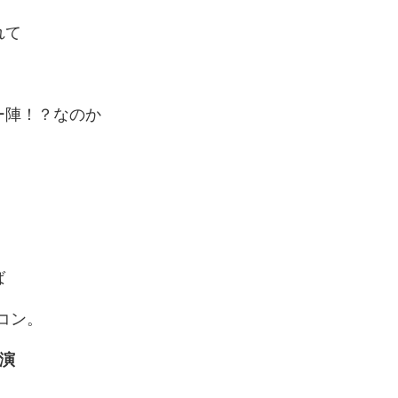
れて
ー陣！？なのか
ば
日コン。
演