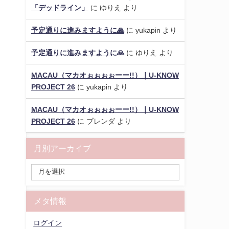
「デッドライン」
に
ゆりえ
より
予定通りに進みますように🙏
に
yukapin
より
予定通りに進みますように🙏
に
ゆりえ
より
MACAU（マカオぉぉぉぉーー!!）｜U-KNOW
PROJECT 26
に
yukapin
より
MACAU（マカオぉぉぉぉーー!!）｜U-KNOW
PROJECT 26
に
ブレンダ
より
月別アーカイブ
メタ情報
ログイン