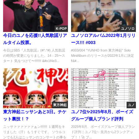
K-POP
ユノソロ
今日のユノを応援!!人気歌謡リア
ユノソロアルバム2022年1月リリ
ルタイム投票。
ース!!! #003
今日はSBS『人気歌謡』(#^.^#) 人気歌謡
#003/004 “YUNHO from 東方神起” Solo
の時間が変更になりました。14：25〜ス
MiniAlbum のリリースが2022年1月に決定
タート 気をつけて〜!!!!!!! &#x1f4e3...
❗&#...
東方神起
ユノ
東方神起ニッサンあと3日。チケ
ユノ7位✨️2025年8月、ボーイズ
ット裏技！？
グループ個人ブランド評判
ニッサァァァァァァぁン!!!!!!! １週間をキ
2025年8月、ボーイズグループ個人ブラン
リました（汗）もうすぐです。 ソウルコ
ド評判｜ユノ7位✨️ 先月から2ランクアッ
ンでも2人はニッサンのコンサートの事を
プ！！🚀 ブ...