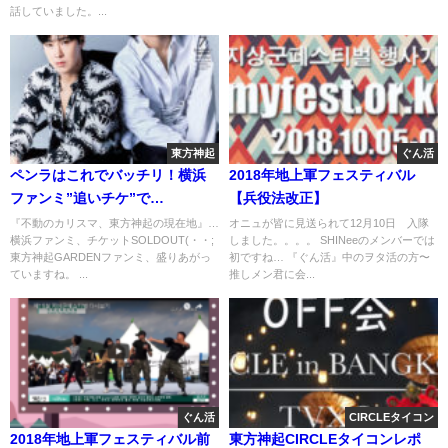
話していました。...
東方神起
ぐん活
ペンラはこれでバッチリ！横浜
2018年地上軍フェスティバル
ファンミ”追いチケ”で
【兵役法改正】
SOLDOUT！
『不動のカリスマ、東方神起の現在地』…
オニュが皆に見送られて12月10日 入隊
横浜ファンミ、チケットSOLDOUT(・・;
しました。。。。 SHINeeのメンバーでは
東方神起GARDENファンミ、盛りあがっ
初ですね… 『ぐん活』中のヲタ活の方〜
ていますね。 ...
推しメン君に会...
ぐん活
CIRCLEタイコン
2018年地上軍フェスティバル前
東方神起CIRCLEタイコンレポ