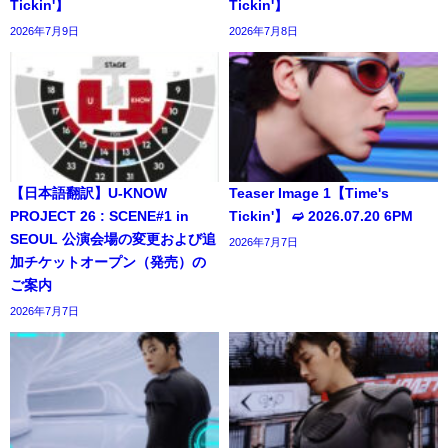
Tickin'】
Tickin'】
2026年7月9日
2026年7月8日
【日本語翻訳】U-KNOW
Teaser Image 1【Time's
PROJECT 26 : SCENE#1 in
Tickin'】 ➫ 2026.07.20 6PM
SEOUL 公演会場の変更および追
2026年7月7日
加チケットオープン（発売）の
ご案内
2026年7月7日