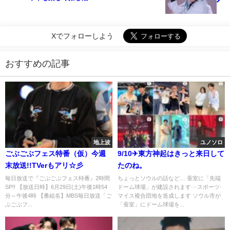
Xでフォローしよう
おすすめの記事
地上波
ユノソロ
ごぶごぶフェス特番（仮）今週
9/10✈東方神起はきっと来日して
末放送!!TVerもアリ☆彡
たのね。
毎日放送で『ごぶごぶフェス特番』2時間
ちょっとソウルの話など… 蚕室に「先端
SP!! 【放送日時】6月29日(土)午後1時54
ドーム球場」が建設されます···スポーツ·
分～午後4時 【番組名】MBS毎日放送「ご
マイス複合団地を造成します ソウル市が
ぶごぶフ...
「蚕室」にドーム球場を...