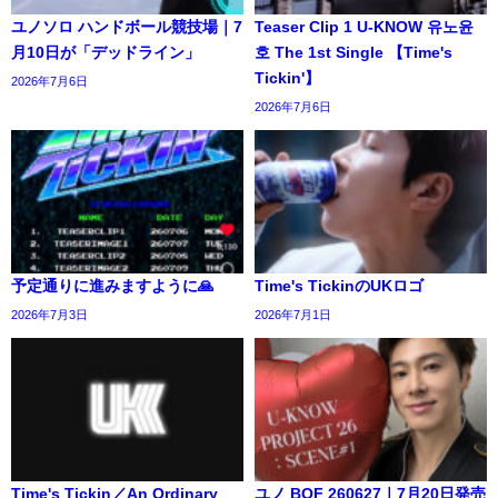
ユノソロ ハンドボール競技場｜7
Teaser Clip 1 U-KNOW 유노윤
月10日が「デッドライン」
호 The 1st Single 【Time's
Tickin'】
2026年7月6日
2026年7月6日
予定通りに進みますように🙏
Time's TickinのUKロゴ
2026年7月3日
2026年7月1日
Time's Tickin／An Ordinary
ユノ BOF 260627｜7月20日発売