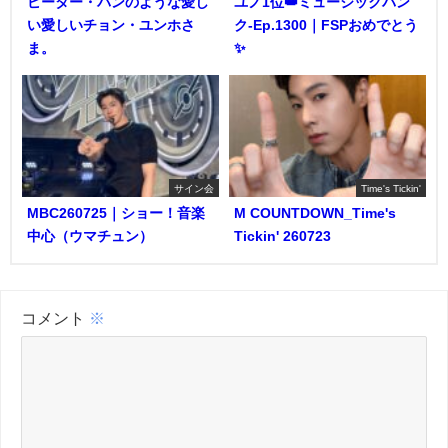
ピーター・パンのような愛し
ユノ1位👑ミュージックバン
い愛しいチョン・ユンホさ
ク-Ep.1300｜FSPおめでとう
ま。
✨️
サイン会
Time's Tickin'
MBC260725｜ショー！音楽
M COUNTDOWN_Time's
中心（ウマチュン）
Tickin' 260723
コメント
※