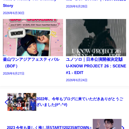
Story
2026年6月28日
2026年6月30日
釜山ワンアジアフェスティバル
ユノソロ｜日本公演開催決定🙌
（BOF）
U-KNOW PROJECT 26 : SCENE
#1 - EDIT
2026年6月27日
2026年6月24日
2022年、今年もブログに来ていただきありがとうご
ざいました(#^.^#)
2023 今年も楽しく推し活START!!2023SMTOWN♬