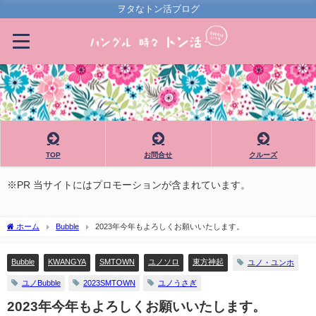
ヲタなトン活ブログ
TOP
お問合せ
クルーズ
※PR 当サイトにはプロモーションが含まれています。
ホーム
Bubble
2023年今年もよろしくお願いいたします。
Bubble
KWANGYA
SMTOWN
ユノソロ
東方神起
ユノ・ユンホ
ユノBubble
2023SMTOWN
ユノうさぎ
2023年今年もよろしくお願いいたします。