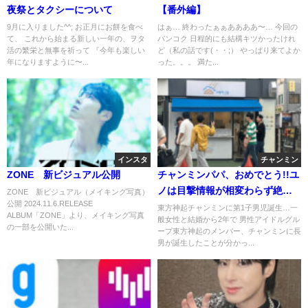
夜祭とタクシーについて
【番外編】
9月に入りました^^; お正月にお餅を食べ
はぁ… 終わったぁぁああああ〜… 今回の
て、 これから始まる新しい一年の、ヲタ
バンコク 日程的にも結構キツかったけれ
活の繁栄と無事を祈って 『今年も楽しい
ど（私の話です(・・;） やっぱり来てよか
年になりますように〜...
った。。。 満た...
インスタ
チャンミン
ZONE 新ビジュアル公開
チャンミンパパ、おめでとう!!ユ
ノは目撃情報が相変わらず絶え
ZONE 新ビジュアル（メイキング写真）
公開 2024.11.6.RELEASE
ないのね♡
東方神起チャンミンに第1子男児誕生…一
ALBUM「ZONE」より、メイキング写真
般女性と結婚から2年で 男性アイドルグル
の一部を公開いた...
ープ東方神起のメンバー、チャンミンに長
男が誕生したことが分かっ...