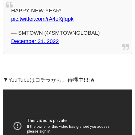
HAPPY NEW YEAR!
pic.twitter.com/rA4oXjIqpk
— SMTOWN (@SMTOWNGLOBAL)
December 31, 2022
▼YouTubeはコチラから。待機中!!!!🔥