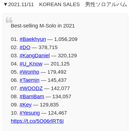
▼2021.11/11 KOREAN SALES 男性ソロアルバム
Best-selling M-Solo in 2021
01.
#Baekhyun
— 1,056,209
02.
#DO
— 378,715
03.
#KangDaniel
— 320,129
04.
#U_Know
— 201,125
05.
#Wonho
— 179,492
06.
#Taemin
— 145,437
07.
#WOODZ
— 142,077
08.
#BamBam
— 134,057
09.
#Key
— 129,835
10.
#Yesung
— 124,467
https://t.co/5O06rlRT6I