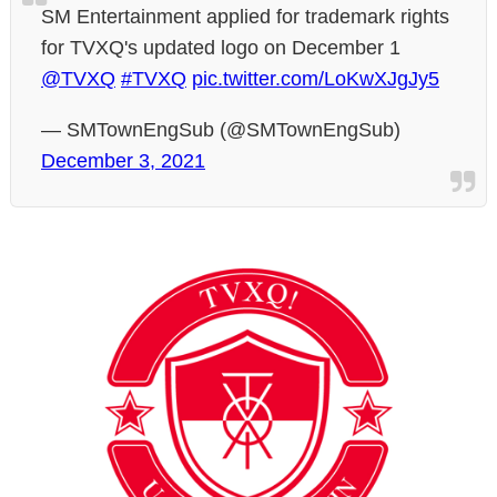
SM Entertainment applied for trademark rights
for TVXQ's updated logo on December 1
@TVXQ
#TVXQ
pic.twitter.com/LoKwXJgJy5
— SMTownEngSub (@SMTownEngSub)
December 3, 2021