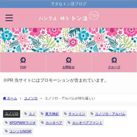
ヲタなトン活ブログ
TOP
お問合せ
クルーズ
※PR 当サイトにはプロモーションが含まれています。
ホーム
ユノソロ
ユノソロ・アルバムが待ち遠しい
ユノソロ
ユノ
東方神起
チャンミン
ユノソロ・アルバム
KPOPWAYラジオ
カシオペア
カシオペアファンミ
ユンソロNOIR