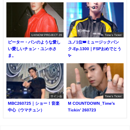
U-KNOW PROJECT 26
Time's Tickin'
ピーター・パンのような愛し
ユノ1位👑ミュージックバン
い愛しいチョン・ユンホさ
ク-Ep.1300｜FSPおめでとう
ま。
✨️
サイン会
Time's Tickin'
MBC260725｜ショー！音楽
M COUNTDOWN_Time's
中心（ウマチュン）
Tickin' 260723