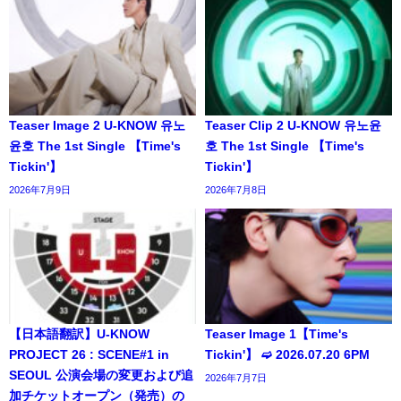
Teaser Image 2 U-KNOW 유노
Teaser Clip 2 U-KNOW 유노윤
윤호 The 1st Single 【Time's
호 The 1st Single 【Time's
Tickin'】
Tickin'】
2026年7月9日
2026年7月8日
【日本語翻訳】U-KNOW
Teaser Image 1【Time's
PROJECT 26 : SCENE#1 in
Tickin'】 ➫ 2026.07.20 6PM
SEOUL 公演会場の変更および追
2026年7月7日
加チケットオープン（発売）の