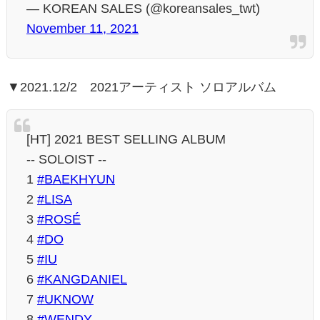
— KOREAN SALES (@koreansales_twt)
November 11, 2021
▼2021.12/2 2021アーティスト ソロアルバム
[HT] 2021 BEST SELLING ALBUM
-- SOLOIST --
1
#BAEKHYUN
2
#LISA
3
#ROSÉ
4
#DO
5
#IU
6
#KANGDANIEL
7
#UKNOW
8
#WENDY