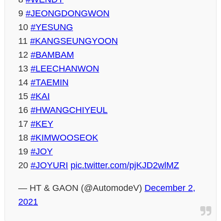
9
#JEONGDONGWON
10
#YESUNG
11
#KANGSEUNGYOON
12
#BAMBAM
13
#LEECHANWON
14
#TAEMIN
15
#KAI
16
#HWANGCHIYEUL
17
#KEY
18
#KIMWOOSEOK
19
#JOY
20
#JOYURI
pic.twitter.com/pjKJD2wlMZ
— HT​ &​ GAON​ (@AutomodeV)
December 2,
2021