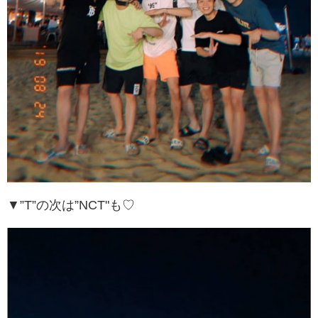
▼”T”の次は”NCT"も♡