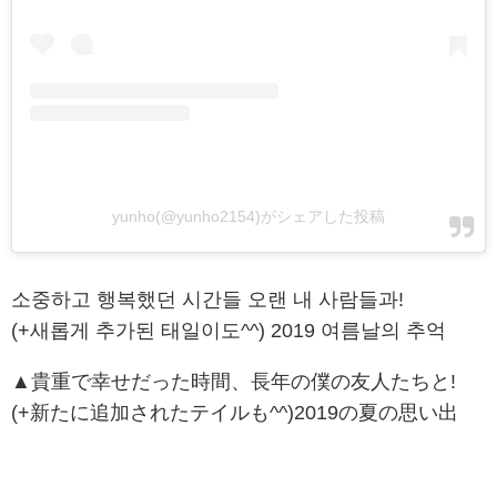
yunho(@yunho2154)がシェアした投稿
소중하고 행복했던 시간들 오랜 내 사람들과!
(+새롭게 추가된 태일이도^^) 2019 여름날의 추억
▲貴重で幸せだった時間、長年の僕の友人たちと!
(+新たに追加されたテイルも^^)2019の夏の思い出