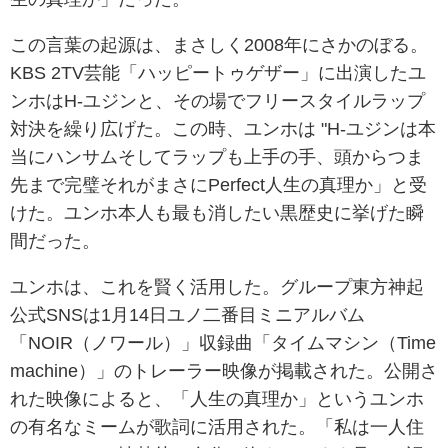
この言葉の起源は、まさしく2008年にさかのぼる。
KBS 2TV芸能「ハッピートゥゲザー」に出演したユ
ンホはH-ユジンと、その場でフリースタイルラップ
対決を繰り広げた。この時、ユンホは "H-ユジンは本
当にハンサムそしてラップも上手の手、頭からつま
先まで完璧それがまさにPerfect人生の真理か」と受
けた。ユンホ本人も最も消したい黒歴史に挙げた瞬
間だった。
ユンホは、これを賢く活用した。
グループ東方神起
公式SNSは1月14日ユノ二番目ミニアルバム
「NOIR（ノワール）」収録曲「タイムマシン（Time
machine）」のトレーラー映像が掲載された。
公開さ
れた映像によると、「人生の真理か」というユンホ
の有名なミームが歌詞に活用された。
「私は一人住