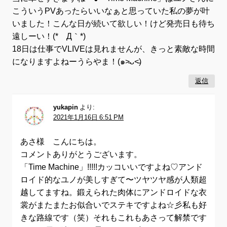
こういうPVあったらいいなぁと思っていた私の夢が叶
いました！こんな日が続いて欲しい！けど発売日も待ち
遠しーい！(*´Д｀*)
18日は仕事でVLIVEは見れませんが、きっと素敵な時間
になりますよねーうらやま！(๑˃̵ᴗ˂̵)
返信
yukapin
より:
2021年1月16日 6:51 PM
あさ様 こんにちは。
コメントありがとうございます。
「Time Machine」!!!!!カッコいいですよね♡アンド
ロイド的なユノが美しすぎて〜ツヤツヤ感が人類超
越してますね。鍛えられた肉体にアンドロイドな衣
裳がまたまたお似合いでステキですよね☆彡私も好
きな路線です（笑）それもこれもあさって解禁です