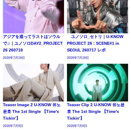
アジアを巡ってラストはソウル
ユノソロ_セトリ｜U-KNOW
で♫｜ユノソロDAY2_PROJECT
PROJECT 26 : SCENE#1 in
26 260718
SEOUL 260717 レポ
2026年7月19日
2026年7月18日
Teaser Image 2 U-KNOW 유노
Teaser Clip 2 U-KNOW 유노윤
윤호 The 1st Single 【Time's
호 The 1st Single 【Time's
Tickin'】
Tickin'】
2026年7月9日
2026年7月8日