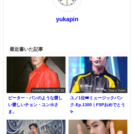
yukapin
最近書いた記事
U-KNOW PROJECT 26
Time's Tickin'
ピーター・パンのような愛し
ユノ1位👑ミュージックバン
い愛しいチョン・ユンホさ
ク-Ep.1300｜FSPおめでとう
ま。
✨️