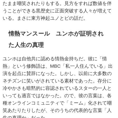
たまま嘲笑されたりもする。見方をすれば数値を伴
うことができる黒歴史に正面突破する人々が増えて
いる。まさに東方神起ユノとピの話だ。
情熱マンスール ユンホが証明され
た人生の真理
ユンホは自他共に認める情熱金持ちだ。彼に「情
熱」という修飾語は、MBC「私一人住んでいる」出
演を起点に賛辞になった。しかし、以前に大多数の
ネチズンに笑いがされている素材であった。存分に
冷やかさも暗黙的に容認されているスターの一人と
いっても過言ではなかった。ので、彼の言葉は、各
種オンラインコミュニティで「ミーム」化されて嘲
笑あたりたりしたが、そのうちの代表的な言葉「人
生の真理か」だった。