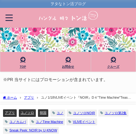
ヲタなトン活ブログ
TOP
お問合せ
クルーズ
※PR 当サイトにはプロモーションが含まれています。
ホーム
アプリ
ユノ1/18VLIVEイベント『NOIR』D４”Time Machine”Teaser
公開
アプリ
ユノソロ
韓国
ユノ
ユノソロNOIR
ユノソロ第2集
ユノカムバ
ユノTime Machine
VLIVEイベント
Sneak Peek: NOIR by U-KNOW