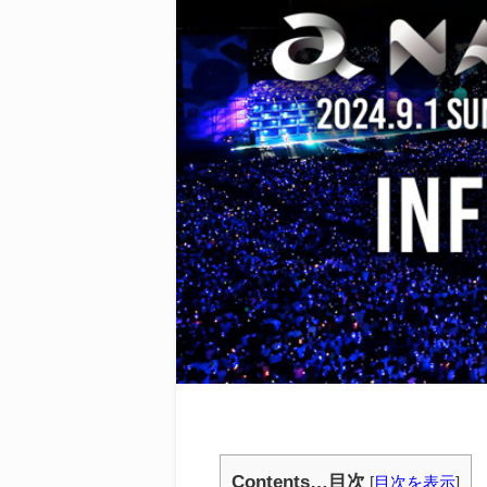
Contents…目次
[
目次を表示
]