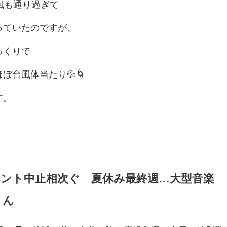
風も通り過ぎて
っていたのですが、
っくりで
ぼ台風体当たり💦🌀
す。
ベント中止相次ぐ 夏休み最終週…大型音楽
さん