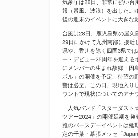
気象庁は28日、非常に強い台
報（暴風、波浪）を出した。
後の週末のイベントに大きな
台風は28日、鹿児島県の屋
29日にかけて九州南部に接
県や、香川を除く四国3県で
ー・デビュー25周年を迎える
にメンバーの生まれ故郷・因島
ポル」の開催を予定。待望の
響は必至。この日、現地入り
ウントで現状についてのアナ
人気バンド「スターダスト☆
ツアー2024」の開催延期を
雅のバースデーイベントは延
定の千葉・幕張メッセ「Japan 