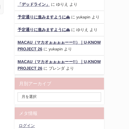
「デッドライン」
に
ゆりえ
より
予定通りに進みますように🙏
に
yukapin
より
予定通りに進みますように🙏
に
ゆりえ
より
MACAU（マカオぉぉぉぉーー!!）｜U-KNOW
PROJECT 26
に
yukapin
より
MACAU（マカオぉぉぉぉーー!!）｜U-KNOW
PROJECT 26
に
ブレンダ
より
月別アーカイブ
メタ情報
ログイン