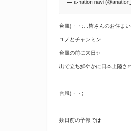
— a-nation navi (@anation
台風(・・;…皆さんのお住ま
ユノとチャンミン
台風の前に来日✨
出で立ち鮮やかに日本上陸さ
台風(・・;
数日前の予報では