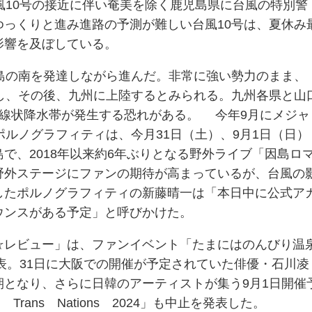
風10号の接近に伴い奄美を除く鹿児島県に台風の特別警
ゆっくりと進み進路の予測が難しい台風10号は、夏休み
影響を及ぼしている。
久島の南を発達しながら進んだ。非常に強い勢力のまま、
近し、その後、九州に上陸するとみられる。九州各県と山
は線状降水帯が発生する恐れがある。 今年9月にメジャ
ポルノグラフィティは、今月31日（土）、9月1日（日）
で、2018年以来約6年ぶりとなる野外ライブ「因島ロ
野外ステージにファンの期待が高まっているが、台風の
したポルノグラフィティの新藤晴一は「本日中に公式ア
ウンスがある予定」と呼びかけた。
レビュー」は、ファンイベント「たまにはのんびり温
発表。31日に大阪での開催が予定されていた俳優・石川凌
期となり、さらに日韓のアーティストが集う9月1日開催
Trans Nations 2024」も中止を発表した。