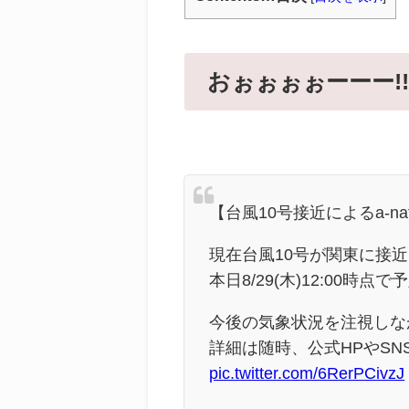
おぉぉぉぉーーー!
【台風10号接近によるa-nat
現在台風10号が関東に接
本日8/29(木)12:00
今後の気象状況を注視しな
詳細は随時、公式HPやS
pic.twitter.com/6RerPCivzJ