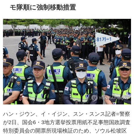
モ隊順に強制移動措置
ハン・ジウン、イ・イジン、スン・スンス記者=警察
が2日、国会6・3地方選挙投票用紙不足事態国政調査
特別委員会の開票所現場検証のため、ソウル松坡区