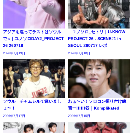
アジアを巡ってラストはソウル
ユノソロ_セトリ｜U-KNOW
で♫｜ユノソロDAY2_PROJECT
PROJECT 26 : SCENE#1 in
26 260718
SEOUL 260717 レポ
2026年7月19日
2026年7月18日
ソウル チャムシルで逢いまし
わぁ〜い！ソロコン振り付け練
ょ〜！
習ー!!!!!!😆｜Komplikated
2026年7月17日
2026年7月15日