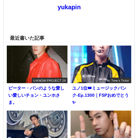
yukapin
最近書いた記事
U-KNOW PROJECT 26
Time's Tickin'
ピーター・パンのような愛し
ユノ1位👑ミュージックバン
い愛しいチョン・ユンホさ
ク-Ep.1300｜FSPおめでとう
ま。
✨️