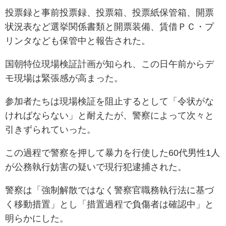
投票録と事前投票録、投票箱、投票紙保管箱、開票
状況表など選挙関係書類と開票装備、賃借ＰＣ・プ
リンタなども保管中と報告された。
国朝特位現場検証計画が知られ、この日午前からデ
モ現場は緊張感が高まった。
参加者たちは現場検証を阻止するとして「令状がな
ければならない」と耐えたが、警察によって次々と
引きずられていった。
この過程で警察を押して暴力を行使した60代男性1人
が公務執行妨害の疑いで現行犯逮捕された。
警察は「強制解散ではなく警察官職務執行法に基づ
く移動措置」とし「措置過程で負傷者は確認中」と
明らかにした。