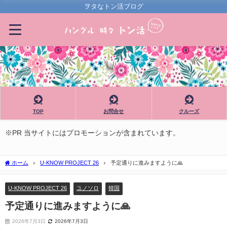
ヲタなトン活ブログ
TOP
お問合せ
クルーズ
※PR 当サイトにはプロモーションが含まれています。
ホーム
U-KNOW PROJECT 26
予定通りに進みますように🙏
U-KNOW PROJECT 26
ユノソロ
韓国
予定通りに進みますように🙏
2026年7月3日
2026年7月3日