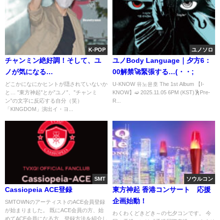
K-POP
ユノソロ
チャンミン絶好調！そして、ユ
ユノBody Language｜夕方6：
ノが気になる…
00解禁🚀緊張する…(・・;
どこかになにかヒントが隠されていないか
U-KNOW 유노윤호 The 1st Album 【I-
と… ”東方神起”とか”ユノ”、”チャンミ
KNOW】➫ 2025.11.05 6PM (KST)🕺Pre-
ン”の文字に反応する自分（笑）
R...
「KINGDOM」演出イ・ヨ...
SMT
ソウルコン
Cassiopeia ACE登録
東方神起 香港コンサート 応援
企画始動！
SMTOWNのアーティストのACE会員登録
が始まりました。 既にACE会員の方、始
わくわくどきどき～の七夕コンです。 今
めてACE会員になる方、登録方法を紹介し