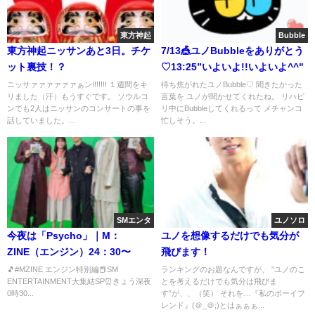
東方神起
Bubble
東方神起ニッサンあと3日。チケ
7/13🎪ユノBubbleをありがとう
ット裏技！？
♡13:25”いよいよ!!いよいよ^^"
ニッサァァァァァァぁン!!!!!!! １週間をキ
待ち焦がれたユノBubble♡ 聞きたかった
リました（汗）もうすぐです。 ソウルコ
言葉を ユノが聞かせてくれたね。 リハビ
ンでも2人はニッサンのコンサートの事を
リ中にBubbleしてくれるって メチャンコ
話していました。...
忙しそう。...
SMエンタ
ユノソロ
今夜は「Psycho」｜M：
ユノを想像するだけでも気分が
ZINE（エンジン）24：30〜
飛びます！
🎵#MZINE エンジン特別編📕SM
ランキングのお題なんですが、 ”ユノのこ
ENTERTAINMENT大集結SP⏰きょう深夜
とを考えるだけでも気分は飛びま
0時30...
す”が、、（笑） それを…『私のボーイフ
レンド』(＠_＠;)とはぁぁぁ...