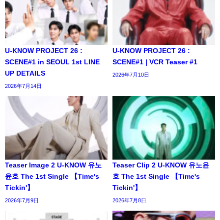
U-KNOW PROJECT 26 :
U-KNOW PROJECT 26 :
SCENE#1 in SEOUL 1st LINE
SCENE#1 | VCR Teaser #1
UP DETAILS
2026年7月10日
2026年7月14日
Teaser Image 2 U-KNOW 유노
Teaser Clip 2 U-KNOW 유노윤
윤호 The 1st Single 【Time's
호 The 1st Single 【Time's
Tickin'】
Tickin'】
2026年7月9日
2026年7月8日