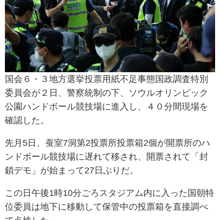
国会６・３地方選挙投票用紙不足事態国政調査特別
委員会が２日、警察統制の下、ソウルオリンピック
公園ハンドボール競技場に進入し、４０分間現場を
確認した。
先月5日、蚕室7洞第2投票所投票箱2個が開票所のハ
ンドボール競技場に遅れて移され、開票されて「封
鎖デモ」が始まって27日ぶりだ。
この日午後1時10分ごろスタジアム内に入った国朝特
位委員は地下に移動して保管中の投票箱を直接調べ