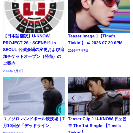
【日本語翻訳】U-KNOW
Teaser Image 1【Time's
PROJECT 26 : SCENE#1 in
Tickin'】 ➫ 2026.07.20 6PM
SEOUL 公演会場の変更および追
2026年7月7日
加チケットオープン（発売）の
ご案内
2026年7月7日
ユノソロ ハンドボール競技場｜7
Teaser Clip 1 U-KNOW 유노윤
月10日が「デッドライン」
호 The 1st Single 【Time's
Tickin'】