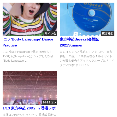
サイン会
東方神起
ユノ'Body Language' Dance
東方神起Bigeast会報誌
Practice
2021Summer
この投稿をInstagramで見る 동방신기
コレはちょっと見逃していました。 東方
TVXQ!(@tvxq.official)がシェアした投稿
神起 ２位。 「高級美香る！ルイヴィト
'Body Language' ...
ンが最も似合うアイドルグループは？」イ
クディ投票1位 DCイン...
20＆2コン
1/13 東方神起 20&2 in 香港レポ
海外コンのカシちゃんたち_香港編 海外コ