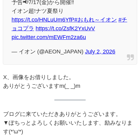
予告📢7/17(金)から開催‼
イオン超!ナツ夏祭り
https://t.co/HNLuUm6YfP
#おもれ～イオン
#チ
ョコプラ
https://t.co/ZsfK2YxUvV
pic.twitter.com/mEWFm2za6u
— イオン (@AEON_JAPAN)
July 2, 2026
X、画像をお借りしました。
ありがとうございますm(_ _)m
ブログに来ていただきありがとうございます。
▼ぽちっとよろしくお願いいたします、励みなりま
す(*'ω'*)