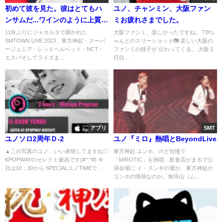
初めて彼を見た。彼はとてもハ
ユノ、チャンミン、大阪ファン
ンサムだ...ワインのように上質に
ミお疲れさまでした。
熟成している 🫶🏻
11年ぶりにジャカルタで開かれた
大阪ファンミ、楽しかったですね。 TBち
SMTOWN LIVE 2023、東方神起・スーパ
ゃんとのスリーショット📷 楽しい大阪の
ージュニア・レッドベルベット・NCT・
ファンミの様子が 伝わってくる。 大阪２
エスパそしてライズま...
日目...
アプリ
SMT
ユノソロ2周年Ｄ-2
ユノ『ミロ』熱唱とBeyondLive
▲この写真のユノ、いい表情してますね♡
東方神起 ユンホ、のど自慢で
KPOPWAYのセレクト最高です(#^.^#) 今
「MIROTIC」を熱唱…飲食店がまるで公
日は10：30から SPECIALユノTIMEで...
演会場に イ・スンギの運か。東方神起の
ユンホの情熱なのか。無等山（ム...