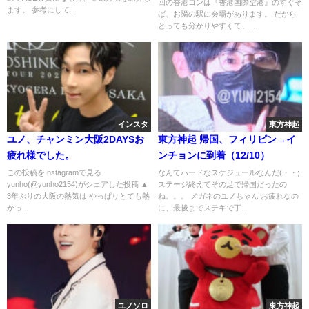
回の香港コンは『香港国際空港』のすぐそ
ます。 参考にして...
ば、お隣の駅に会場があります。 だから
とっても分かりやすくて、...
インスタ
東方神起
ユノ、チャンミン大阪2DAYSお
東方神起 帰国、フィリピン→イ
疲れ様でした。
ンチョンに到着（12/10）
この投稿をInstagramで見る
なんてハードなスケジュールなんだ(・・;
yunho(@yunho2154)がシェアした投稿 ▲
ステージ終えてその足で帰国だったの
3年ぶりの大阪の熱気は やっぱりとても熱
ね。。。 メガネのユノちゃん お疲れなの
かっ...
に、最後までステキで丁...
ユノソロ
東方神起