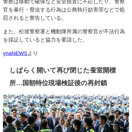
警察は移動で確保など安全措置に不応したり、警察
官を暴行・脅迫する行為は公務執行妨害罪などで処
罰されると警告している。
また、松坡警察署と機動隊所属の警察官が不法行為
を採証していると協力を要請した。
ynaNEWS
より
しばらく開いて再び閉じた蚕室開標
所…国朝特位現場検証後の再封鎖