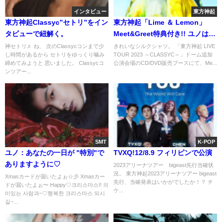
インタビュー
東方神起
東方神起Classyc”セトリ”をイン
東方神起「Lime ＆ Lemon」
タビューで紐解く。
Meet&Greet特典付き!! ユノは
Lemon、チャンミンはLimeか
神セトリ♬ ね、 次のClassycコンまで少
きれいなシルクシャツ。 「東方神起 LIVE
し時間があるから セトリをゆっくり噛み
TOUR 2023 ～CLASSYC～」ドーム追加
な。
締めてみようと 思いました。 Classycコ
公演会場のCD/DVD販売ブースにて、Me...
ンツアー...
SMT
K-POP
ユノ：あなたの一日が "特別"で
TVXQ!12/8.9 フィリピンで公演
ありますように♡
2023アリーナツアー bigeast先行当確状
況。 東方神起2023アリーナツアー bigeast
Xmasカードが届いたよぉ☆彡 Xmasカー
先行、当確発表はいかがでしたか！？ チ
ドが届いたよぉ〜 Happy♡크리스마스!! 의
ケ...
미있는 사람과~♡행복한 크리스마스 되시
길~...