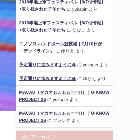
2018年地上軍フェスティバル【9/7付情報】
+取り残された子羊たち
に
yukapin
より
2018年地上軍フェスティバル【9/7付情報】
+取り残された子羊たち
に
ななこ
より
ユノソロ ハンドボール競技場｜7月10日が
「デッドライン」
に
ゆりえ
より
予定通りに進みますように🙏
に
yukapin
より
予定通りに進みますように🙏
に
ゆりえ
より
MACAU（マカオぉぉぉぉーー!!）｜U-KNOW
PROJECT 26
に
yukapin
より
MACAU（マカオぉぉぉぉーー!!）｜U-KNOW
PROJECT 26
に
ブレンダ
より
月別アーカイブ