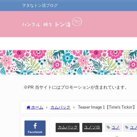
ヲタなトン活ブログ
※PR 当サイトにはプロモーションが含まれています。
ホーム
カムバック
Teaser Image 1【Time's Tickin'】
カムバック
ユノソロ
ユノ
ユノT
Facebook