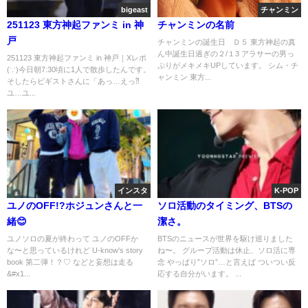
bigeast
チャンミン
251123 東方神起ファンミ in 神
チャンミンの名前
戸
チャンミンの誕生日 Ｄ５ 東方神起の真
ん中誕生日過ぎの２/１3 アラサーの男っ
251123 東方神起ファンミ in 神戸｜Xレポ
ぷりがメキメキUPしています。 シム・チ
(∵)今日朝7:30頃に1人で散歩したんです。
ャンミン 東方...
そしたらビギストさんに「あっ…えっ⁈
ユ…ユ...
インスタ
K-POP
ユノのOFF!?ホジュンさんと一
ソロ活動のタイミング、BTSの
緒😊
潔さ。
ユノソロの夏が終わって ユノのOFFか
BTSのニュースが世界を駆け巡りました
な〜と思っているけれど U-know's story
ね〜。 グループ活動は休止、ソロ活に専
book 第二弾！？♡ などと妄想は走る
念 やっぱり”ソロ”…と言えば ついつい反
&#x1...
応する自分がいます。 ...