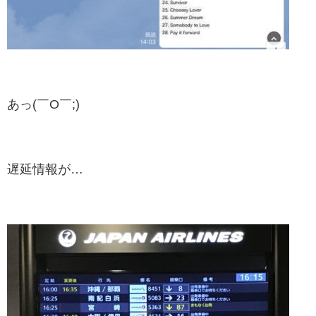
あっ(￣O￣;)
遅延情報が…