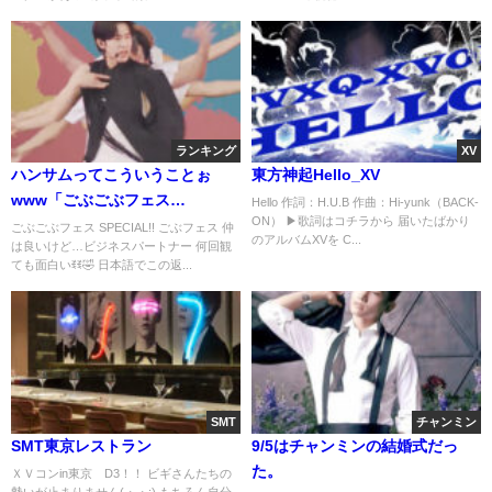
ランキング
XV
ハンサムってこういうことぉ
東方神起Hello_XV
www「ごぶごぶフェス
Hello 作詞：H.U.B 作曲：Hi-yunk（BACK-
ON） ▶歌詞はコチラから 届いたばかり
SPECIAL」ありがとうございま
ごぶごぶフェス SPECIAL!! ごぶフェス 仲
のアルバムXVを C...
は良いけど…ビジネスパートナー 何回観
す♫
ても面白いꉂꉂ🤣 日本語でこの返...
SMT
チャンミン
SMT東京レストラン
9/5はチャンミンの結婚式だっ
た。
ＸＶコンin東京 D3！！ ビギさんたちの
勢いが止まりません(・・;) もちろん自分