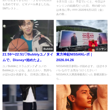
９月５日（土） 予定でいくと、今日はチ
も含めですが。 ビギメール来ましたね。
ャンミンの結婚式だった日。 時の経つの
SMTレスト...
は本当に早い!!!!!!! 2020年6月12日（金）
あの衝...
Bubble
ニッサン
21:59〜22:51♡Bubblyユノタイ
東方神起NISSANレポ｜
ムで、Disney+始めたよ。
2026.04.26
ユノBubbleとスラムダンク🏀 ユノの
NISSAN初日参戦レポ始めます。 ほぼネタ
Bubbleはいいよね。 あたたかい、気持ち
バレなので お気をつけください！
がぽかぽか高揚する。 日本語に慣れる...
NISSAN大入満員🤩最高だった 新横浜駅か
ら...