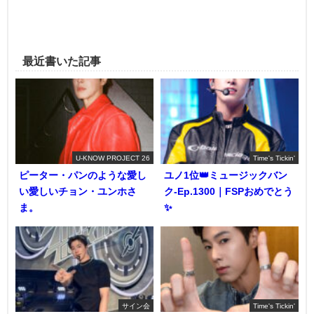
最近書いた記事
U-KNOW PROJECT 26
Time's Tickin'
ピーター・パンのような愛し
ユノ1位👑ミュージックバン
い愛しいチョン・ユンホさ
ク-Ep.1300｜FSPおめでとう
ま。
✨️
サイン会
Time's Tickin'