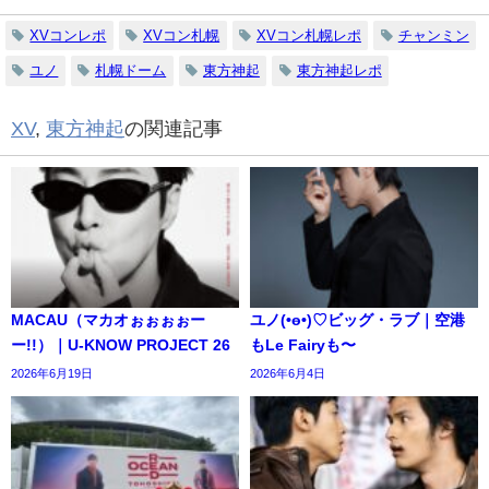
XVコンレポ
XVコン札幌
XVコン札幌レポ
チャンミン
ユノ
札幌ドーム
東方神起
東方神起レポ
XV
,
東方神起
の関連記事
MACAU（マカオぉぉぉぉー
ユノ(•ө•)♡ビッグ・ラブ｜空港
ー!!）｜U-KNOW PROJECT 26
もLe Fairyも〜
2026年6月19日
2026年6月4日