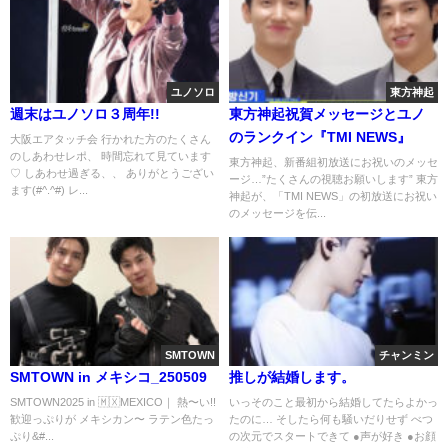
ユノソロ
東方神起
週末はユノソロ３周年!!
東方神起祝賀メッセージとユノ
のランクイン『TMI NEWS』
大阪エアタッチ会 行かれた方のたくさん
のしあわせレポ、 時間忘れて見ています
東方神起、新番組初放送にお祝いのメッセ
♡ しあわせ過ぎる、、 ありがとうござい
ージ…”たくさんの視聴お願いします” 東方
ます(#^.^#) レ...
神起が、「TMI NEWS」の初放送にお祝い
のメッセージを伝...
SMTOWN
チャンミン
SMTOWN in メキシコ_250509
推しが結婚します。
SMTOWN2025 in 🇲🇽MEXICO｜ 熱〜い!!
いっそのこと最初から結婚してたらよかっ
歓迎っぷりが メキシカン〜 ラテン色たっ
たのに… そしたら何も騒いだりせず べつ
ぷり&#...
の次元でスタートできて ●声が好き ●お顔