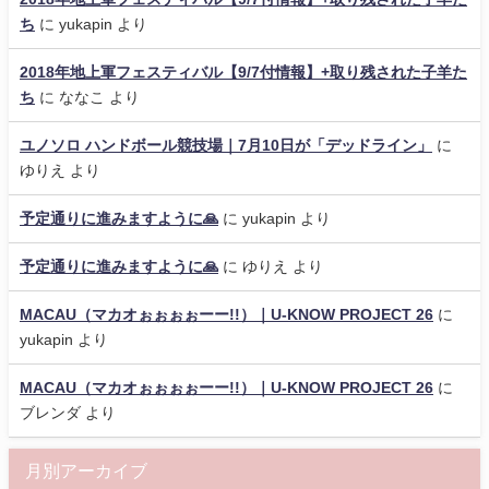
ち
に
yukapin
より
2018年地上軍フェスティバル【9/7付情報】+取り残された子羊た
ち
に
ななこ
より
ユノソロ ハンドボール競技場｜7月10日が「デッドライン」
に
ゆりえ
より
予定通りに進みますように🙏
に
yukapin
より
予定通りに進みますように🙏
に
ゆりえ
より
MACAU（マカオぉぉぉぉーー!!）｜U-KNOW PROJECT 26
に
yukapin
より
MACAU（マカオぉぉぉぉーー!!）｜U-KNOW PROJECT 26
に
ブレンダ
より
月別アーカイブ