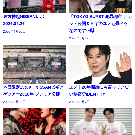
東方神起NISSANレポ｜
『TOKYO BURST-犯罪都市-』カ
2026.04.26
ット公開＆ビギのユノも爆イケ
なのです〜🙌
2026年4月26日
2026年3月27日
本日限定19:00！NISSANビギア
ユノ｜20年間誰にも言っていな
ゲツアー2018年 プレミア公開
い秘密♡IDENTITY
2026年3月22日
2026年3月7日