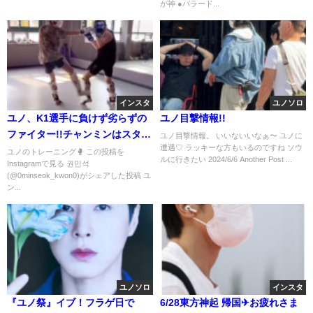
が神 ●バラード...
インスタ
ユノソロ
ユノ、K1選手に負けず劣らずの
ユノ目撃情報!!
ファイター!!チャンミンはスタバ
ユノ目撃情報。 いいないいなぁ〜 ユノに
遭遇♡ ラッキーな方もいるのですね ソウ
🚲
ユノのトレーニング🥊 この投稿を
ルに行きたい 2024/6/6 Another Post ...
Instagramで見る 권민석
(@0minseok_kwon0)がシェアした投稿 ユ
ン...
ユノソロ
インスタ
『ユノ祭』イブ！フラゲ日で
6/28東方神起 帰国✈お疲れさま