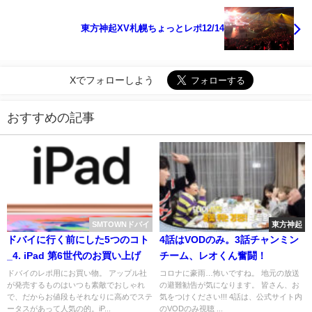
東方神起XV札幌ちょっとレポ12/14
Xでフォローしよう
おすすめの記事
SMTOWNドバイ
東方神起
ドバイに行く前にした5つのコト
4話はVODのみ。3話チャンミン
_4. iPad 第6世代のお買い上げ
チーム、レオくん奮闘！
ドバイのレポ用にお買い物。 アップル社
コロナに豪雨…怖いですね。 地元の放送
が発売するものはいつも素敵でおしゃれ
の避難勧告が気になります。 皆さん、お
で、だからお値段もそれなりに高めでステ
気をつけください!!! 4話は、公式サイト内
ータスがあって人気の的。iP...
のVODのみ視聴 ...