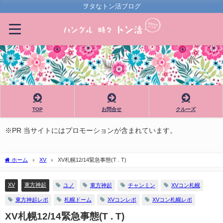
ヲタなトン活ブログ
TOP
お問合せ
クルーズ
※PR 当サイトにはプロモーションが含まれています。
ホーム
XV
XV札幌12/14緊急事態(T . T)
XV
東方神起
ユノ
東方神起
チャンミン
XVコン札幌
東方神起レポ
札幌ドーム
XVコンレポ
XVコン札幌レポ
XV札幌12/14緊急事態(T . T)