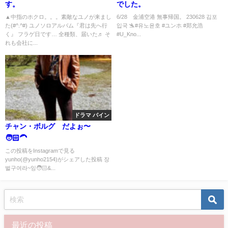
す。
でした。
▲中指のホクロ。。。素敵なユノが来まし
6/28 金浦空港 無事帰国。 230628 김포
た(#^.^#) ユノソロアルバム『君は先へ行
입국 🛬️#유노윤호 #ユンホ #郑允浩
く』 フラゲ日です… 全種類、届いた♬ そ
#U_Kno...
れも会社に...
ドラマ パイン
チャン・ボルグ だよぉ〜
🧑🏻‍🦱
この投稿をInstagramで見る
yunho(@yunho2154)がシェアした投稿 장
벌구여라~잉🧑🏻&...
最近の投稿