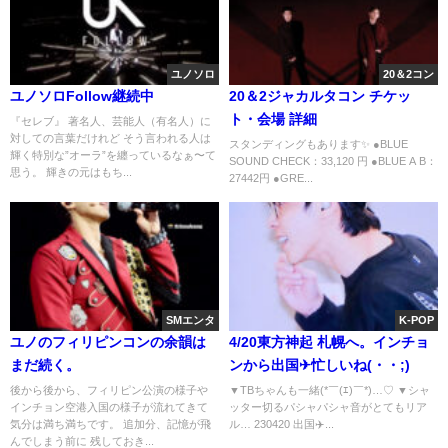
ユノソロ
20＆2コン
ユノソロFollow継続中
20＆2ジャカルタコン チケッ
ト・会場 詳細
『セレブ』 著名人、芸能人（有名人）に
対しての言葉だけれど そう言われる人は
スタンディングもあります✨ ●BLUE
輝く特別な”オーラ”を纏っているなぁ〜て
SOUND CHECK：33,120 円 ●BLUE A B：
思う。 輝きの元はもち...
27442円 ●GRE...
SMエンタ
K-POP
ユノのフィリピンコンの余韻は
4/20東方神起 札幌へ。インチョ
まだ続く。
ンから出国✈忙しいね(・・;)
後から後から、フィリピン公演の様子や
▼TBちゃんも一緒(*￣(ｴ)￣*)…♡ ▼シャ
インチョン空港入国の様子が流れてきて
ッター切るパシャパシャ音がとてもリア
気分は満ち満ちです。 追加分、記憶が飛
ル… 230420 出国✈️...
んでしまう前に 残しておき...