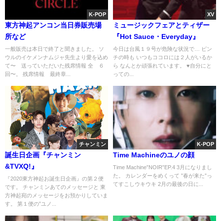
K-POP
XV
東方神起アンコン当日券販売場
ミュージックフェアとティザー
所など
『Hot Sauce・Everyday』
一般販売は本日で終了と聞きました。 ソ
今日は台風１９号が危険な状況で… ピン
ウルのイケメンナムジャ先生より愛を込め
チの時も いつもココロには２人がいるか
て〜 送っていただいた残席情報 全 ６
ら なんとか頑張れています。 ♥︎自分にと
回〜。 残席情報 最終章...
っての...
チャンミン
K-POP
誕生日企画『チャンミン
Time Machineのユノの顔
&TVXQ!』
Time Machine”NOIR”EP.4 3月になりまし
た。 カレンダーをめくって ”春が来た”っ
『2020東方神起お誕生日企画』の第２便
てすこしウキウキ 2月の最後の日に...
です。 チャンミンあてのメッセージと 東
方神起宛のメッセージをお預かりしていま
す。 第１便の”ユノ...