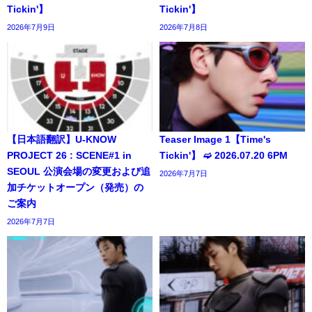
Tickin'】
Tickin'】
2026年7月9日
2026年7月8日
【日本語翻訳】U-KNOW
Teaser Image 1【Time's
PROJECT 26 : SCENE#1 in
Tickin'】 ➫ 2026.07.20 6PM
SEOUL 公演会場の変更および追
2026年7月7日
加チケットオープン（発売）の
ご案内
2026年7月7日