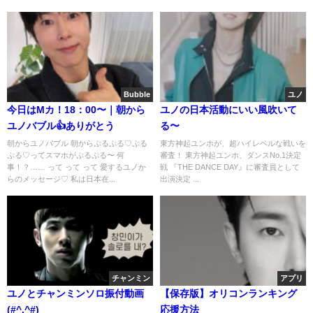
Bubble
ユノ
今日はMカ！18：00〜｜朝から
ユノの日本活動にいい風吹いて
ユノバブル👍️ありがとう
る〜
朝からユノバブル 朝からぷるぷる♡ぷる
東方神起ユンホが、超ハイレベルな戦いを
ぷる♡ってスマホがぷるぷる〜 何
審査！ 東方神起ユンホ、ダンスNo.1決定
事！？…… って って って 愛するユノか
戦 『THE DANCE DAY』に審査員として
らのメッセージ♡ 私は日本在...
出演決定 ...
チャンミン
アプリ
ユノとチャンミンソロ振付動画
【保存版】オリコンランキング
(#^.^#)
応援方法