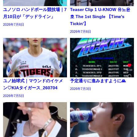
ユノソロ ハンドボール競技場｜7
Teaser Clip 1 U-KNOW 유노윤
月10日が「デッドライン」
호 The 1st Single 【Time's
Tickin'】
2026年7月6日
2026年7月6日
ユノ始球式｜マウンドのイケメ
予定通りに進みますように🙏
ン♡KIAタイガース_260704
2026年7月3日
2026年7月5日