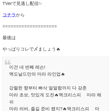
TVerで見逃し配信✨️
コチラ
から
====================
最後は
やっぱりコレで〆ましょう🔥
이건 네 번째 레슨!
맥도날드만의 마라 라인업🔥
강렬한 향부터 빠삭 얼얼함까지 다 갖춘
마라 초보, 맛있게 도전🔥맥크리스피™ 마라 해
쉬
마라 러버, 즐길 준비 됐지?🔥맥크리스피™ 마