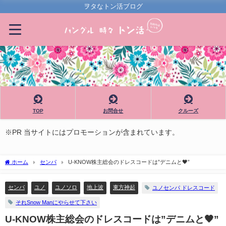
ヲタなトン活ブログ
TOP
お問合せ
クルーズ
※PR 当サイトにはプロモーションが含まれています。
ホーム
センパ
U-KNOW株主総会のドレスコードは”デニムと🖤”
センパ
ユノ
ユノソロ
地上波
東方神起
ユノセンパ ドレスコード
それSnow Manにやらせて下さい
U-KNOW株主総会のドレスコードは”デニムと🖤”