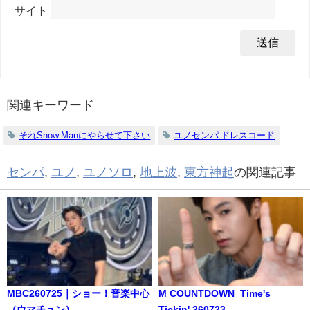
サイト
関連キーワード
それSnow Manにやらせて下さい
ユノセンパ ドレスコード
センパ
,
ユノ
,
ユノソロ
,
地上波
,
東方神起
の関連記事
MBC260725｜ショー！音楽中心
M COUNTDOWN_Time's
（ウマチュン）
Tickin' 260723