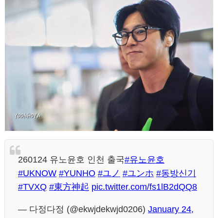
260124 유노윤호 인천 출국
#유노윤호
#UKNOW
#YUNHO
#ユノ
#ユンホ
#동방신기
#TVXQ
#東方神起
pic.twitter.com/fs1lB2dQQ8
— 다정다정 (@ekwjdekwjd0206)
January 24,