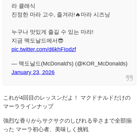
라 클래식
진정한 마라 고수, 즐겨라!🔥마라 시즈닝
누구나 맛있게 즐길 수 있는 마라!
지금 맥도날드에서😎
pic.twitter.com/d6khFIodzf
— 맥도날드(McDonald's) (@KOR_McDonalds)
January 23, 2026
これが4回目のレッスンだよ！ マクドナルドだけの
マーララインナップ
強烈な香りからサクサクのしびれる辛さまで全部揃
った マーラ初心者、美味しく挑戦