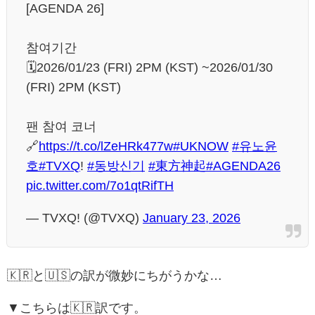
[AGENDA 26]
참여기간
🗓️2026/01/23 (FRI) 2PM (KST) ~2026/01/30
(FRI) 2PM (KST)
팬 참여 코너
🔗
https://t.co/lZeHRk477w
#UKNOW
#유노윤
호
#TVXQ
!
#동방신기
#東方神起
#AGENDA26
pic.twitter.com/7o1qtRifTH
— TVXQ! (@TVXQ)
January 23, 2026
🇰🇷と🇺🇸の訳が微妙にちがうかな…
▼こちらは🇰🇷訳です。