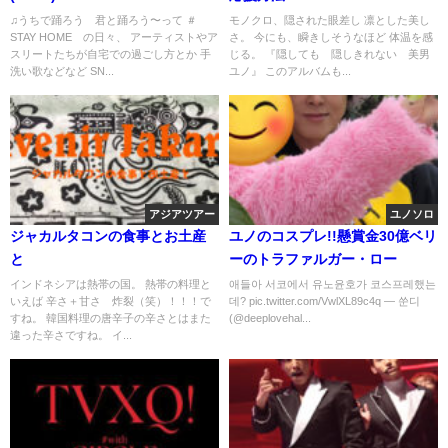
♫うちで踊ろう 君と踊ろう〜って ＃
モノクロ、隠された眼差し 凛とした美し
STAY HOME の日々、 アーティストやア
さ。 今にも、瞬きしそうなほど 体温を感
スリートたちが自宅での過ごし方とか 手
じる。 『隠しても 隠しきれない 美男
洗い歌などなど SN...
ユノ』 このアルバムも...
アジアツアー
ユノソロ
ジャカルタコンの食事とお土産
ユノのコスプレ!!懸賞金30億ベリ
と
ーのトラファルガー・ロー
インドネシアは熱帯の国。 熱帯の料理と
애들아 서코에서 유노윤호가 코스프레했는
いえば 辛さ＋甘さ 炸裂（笑）！！！で
데? pic.twitter.com/VwlXL89c4q — 쑨디
すね。 韓国料理の唐辛子の辛さとはまた
(@deeplovehal...
違った辛さですね。 イ...