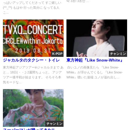
딱 3초! 3초만 ...
っぱいアップしてくださって すご嬉しい
(*^_^*) もはや 行った気分に なってる人
こ...
K-POP
チャンミン
ジャカルタのタクシー・トイレ
東方神起『Like Snow-White』
東方神起アジアツアーinジャカルタまで あ
白いユノの画像見たら 『Like Snow-
と… 18日(・・;) 2週間ちょっと。 アジア
White』が浮かんでくるし 『Like Snow-
ツアー後半戦が始まります。 そろそろ本
White』聴いた途端 ユノが溢れ出し...
気モードな...
チャンミン
スーパーマンが帰ってきた!!