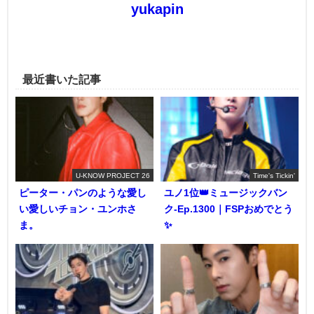
yukapin
最近書いた記事
U-KNOW PROJECT 26
Time's Tickin'
ピーター・パンのような愛し
ユノ1位👑ミュージックバン
い愛しいチョン・ユンホさ
ク-Ep.1300｜FSPおめでとう
ま。
✨️