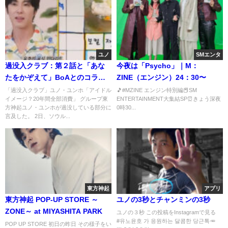
ユノ
SMエンタ
過没入クラブ：第２話と「あな
今夜は「Psycho」｜M：
たをかぞえて」BoAとのコラボ
ZINE（エンジン）24：30〜
曲♫
「過没入クラブ」ユノ・ユンホ「アイドル
🎵#MZINE エンジン特別編📕SM
イメージ？20年間全部消費」 グループ東
ENTERTAINMENT大集結SP⏰きょう深夜
方神起ユノ・ユンホが過没している部分に
0時30...
言及した。 2日、ソウル...
東方神起
アプリ
東方神起 POP-UP STORE ～
ユノの3秒とチャンミンの3秒
ZONE～ at MIYASHITA PARK
ユノの３秒 この投稿をInstagramで見る ⠀
#유노윤호 가 응원하는 달콤한 당근톡🥕 ⠀
POP UP STORE 初日の昨日 その様子をい