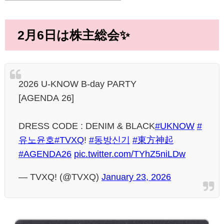
2月6日は株主総会✨️
2026 U-KNOW B-day PARTY
[AGENDA 26]
DRESS CODE : DENIM & BLACK
#UKNOW
#
유노윤호
#TVXQ
!
#동방신기
#東方神起
#AGENDA26
pic.twitter.com/TYhZ5niLDw
— TVXQ! (@TVXQ)
January 23, 2026