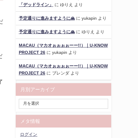
「デッドライン」
に
ゆりえ
より
予定通りに進みますように🙏
に
yukapin
より
だ
予定通りに進みますように🙏
に
ゆりえ
より
く
MACAU（マカオぉぉぉぉーー!!）｜U-KNOW
PROJECT 26
に
yukapin
より
だ
MACAU（マカオぉぉぉぉーー!!）｜U-KNOW
PROJECT 26
に
ブレンダ
より
了
月別アーカイブ
メタ情報
ログイン