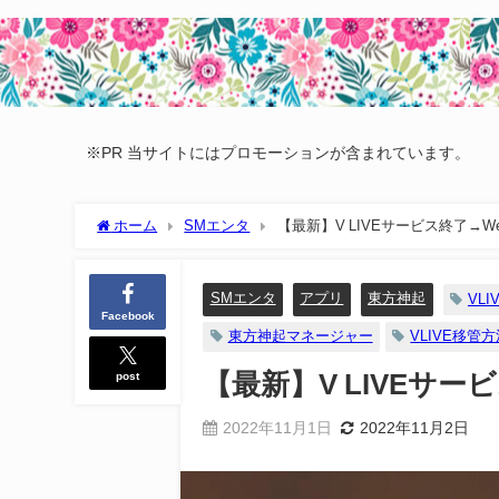
※PR 当サイトにはプロモーションが含まれています。
ホーム
SMエンタ
【最新】V LIVEサービス終了→We
SMエンタ
アプリ
東方神起
VLI
Facebook
東方神起マネージャー
VLIVE移管
post
【最新】V LIVEサー
2022年11月1日
2022年11月2日