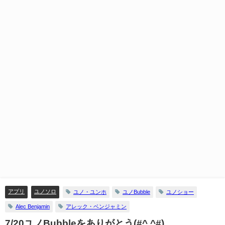
アプリ
ユノソロ
ユノ・ユンホ
ユノBubble
ユノショー
Alec Benjamin
アレック・ベンジャミン
7/20ユノBubbleをありがとう(#^.^#)