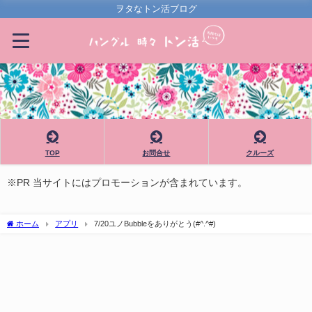
ヲタなトン活ブログ
TOP
お問合せ
クルーズ
※PR 当サイトにはプロモーションが含まれています。
ホーム
アプリ
7/20ユノBubbleをありがとう(#^.^#)