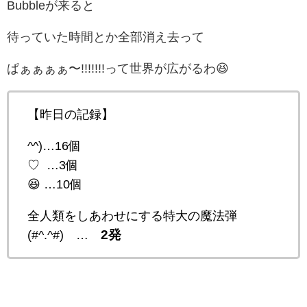
Bubbleが来ると
待っていた時間とか全部消え去って
ぱぁぁぁぁ〜!!!!!!!って世界が広がるわ😆
【昨日の記録】
^^)…16個
♡ …3個
😆 …10個
全人類をしあわせにする特大の魔法弾
2発
(#^.^#) …