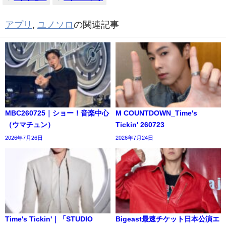
アプリ
,
ユノソロ
の関連記事
MBC260725｜ショー！音楽中心
M COUNTDOWN_Time's
（ウマチュン）
Tickin' 260723
2026年7月26日
2026年7月24日
Time's Tickin'｜「STUDIO
Bigeast最速チケット日本公演エ