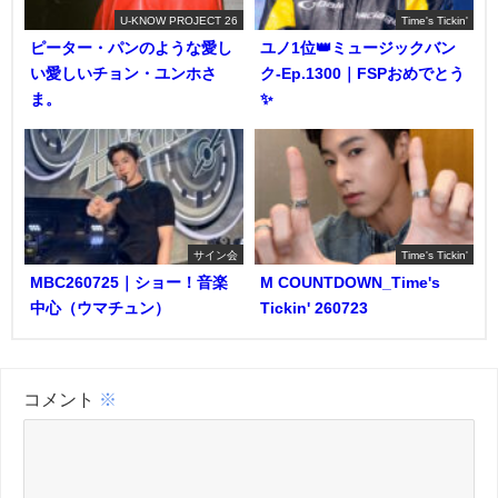
U-KNOW PROJECT 26
Time's Tickin'
ピーター・パンのような愛し
ユノ1位👑ミュージックバン
い愛しいチョン・ユンホさ
ク-Ep.1300｜FSPおめでとう
ま。
✨️
サイン会
Time's Tickin'
MBC260725｜ショー！音楽
M COUNTDOWN_Time's
中心（ウマチュン）
Tickin' 260723
コメント
※