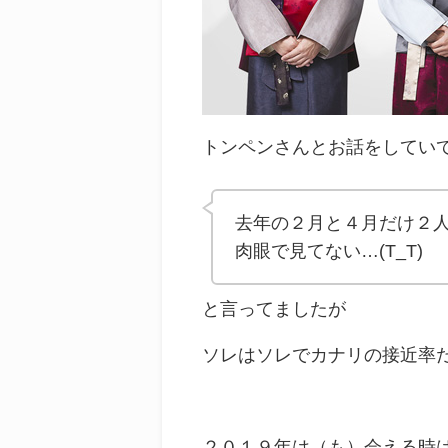
トンペンさんとお話をしてい
去年の２月と４月だけ２
肉眼で見てない…(T_T)
と言ってましたが
ソレはソレでカナリの接近率
２０１９年は（も）会える時