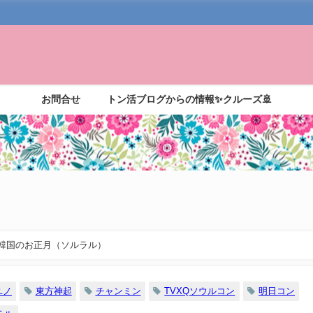
お問合せ
トン活ブログからの情報✨クルーズ🚢
韓国のお正月（ソルラル）
ユノ
東方神起
チャンミン
TVXQソウルコン
明日コン