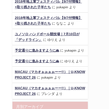
2018年地上軍フェスティバル【9/7付情報】
+取り残された子羊たち
に
yukapin
より
2018年地上軍フェスティバル【9/7付情報】
+取り残された子羊たち
に
ななこ
より
ユノソロ ハンドボール競技場｜7月10日が
「デッドライン」
に
ゆりえ
より
予定通りに進みますように🙏
に
yukapin
より
予定通りに進みますように🙏
に
ゆりえ
より
MACAU（マカオぉぉぉぉーー!!）｜U-KNOW
PROJECT 26
に
yukapin
より
MACAU（マカオぉぉぉぉーー!!）｜U-KNOW
PROJECT 26
に
ブレンダ
より
月別アーカイブ