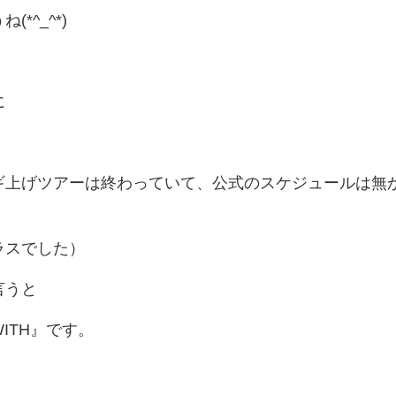
*^_^*)
に
ギ上げツアーは終わっていて、公式のスケジュールは無
ラスでした）
言うと
ITH』です。