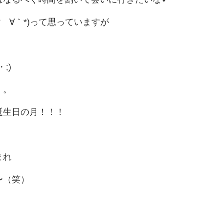
´∀｀*)って思っていますが
;)
。。
誕生日の月！！！
まれ
〜（笑）