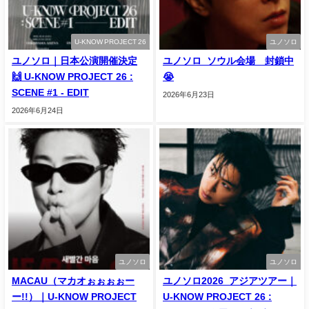
U-KNOW PROJECT 26
ユノソロ
ユノソロ｜日本公演開催決定
ユノソロ_ソウル会場 封鎖中
🙌 U-KNOW PROJECT 26 :
😭
SCENE #1 - EDIT
2026年6月23日
2026年6月24日
ユノソロ
ユノソロ
MACAU（マカオぉぉぉぉー
ユノソロ2026_アジアツアー｜
ー!!）｜U-KNOW PROJECT
U-KNOW PROJECT 26 :