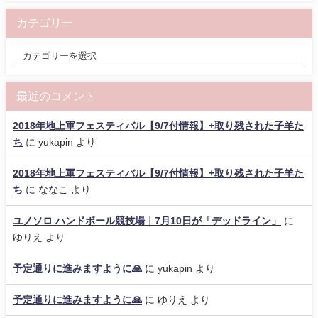
カテゴリー
最近のコメント
2018年地上軍フェスティバル【9/7付情報】+取り残された子羊た
ち
に
yukapin
より
2018年地上軍フェスティバル【9/7付情報】+取り残された子羊た
ち
に
ななこ
より
ユノソロ ハンドボール競技場｜7月10日が「デッドライン」
に
ゆりえ
より
予定通りに進みますように🙏
に
yukapin
より
予定通りに進みますように🙏
に
ゆりえ
より