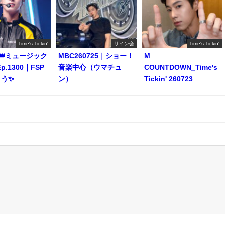
Time's Tickin'
サイン会
Time's Tickin'
👑ミュージック
MBC260725｜ショー！
M
p.1300｜FSP
音楽中心（ウマチュ
COUNTDOWN_Time's
う✨️
ン）
Tickin' 260723