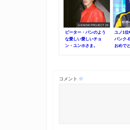
U-KNOW PROJECT 26
ピーター・パンのよう
ユノ1位
な愛しい愛しいチョ
バンク-E
ン・ユンホさま。
おめでと
コメント
※