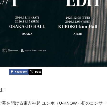
Facebook
post
ちは！
韓国で幕を開ける東方神起 ユンホ（U-KNOW）初のコンサ