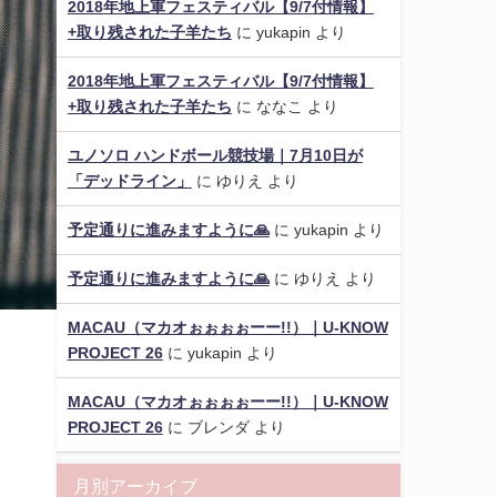
2018年地上軍フェスティバル【9/7付情報】
+取り残された子羊たち
に
yukapin
より
2018年地上軍フェスティバル【9/7付情報】
+取り残された子羊たち
に
ななこ
より
ユノソロ ハンドボール競技場｜7月10日が
「デッドライン」
に
ゆりえ
より
予定通りに進みますように🙏
に
yukapin
より
予定通りに進みますように🙏
に
ゆりえ
より
MACAU（マカオぉぉぉぉーー!!）｜U-KNOW
PROJECT 26
に
yukapin
より
MACAU（マカオぉぉぉぉーー!!）｜U-KNOW
PROJECT 26
に
ブレンダ
より
ー
月別アーカイブ