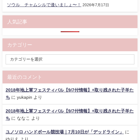
ソウル チャムシルで逢いましょ〜！
2026年7月17日
人気記事
カテゴリー
最近のコメント
2018年地上軍フェスティバル【9/7付情報】+取り残された子羊た
ち
に
yukapin
より
2018年地上軍フェスティバル【9/7付情報】+取り残された子羊た
ち
に
ななこ
より
ユノソロ ハンドボール競技場｜7月10日が「デッドライン」
に
ゆりえ
より