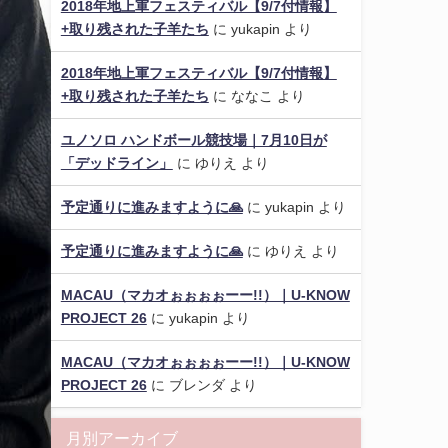
2018年地上軍フェスティバル【9/7付情報】
+取り残された子羊たち
に
yukapin
より
2018年地上軍フェスティバル【9/7付情報】
+取り残された子羊たち
に
ななこ
より
ユノソロ ハンドボール競技場｜7月10日が
「デッドライン」
に
ゆりえ
より
予定通りに進みますように🙏
に
yukapin
より
予定通りに進みますように🙏
に
ゆりえ
より
MACAU（マカオぉぉぉぉーー!!）｜U-KNOW
PROJECT 26
に
yukapin
より
MACAU（マカオぉぉぉぉーー!!）｜U-KNOW
PROJECT 26
に
ブレンダ
より
月別アーカイブ