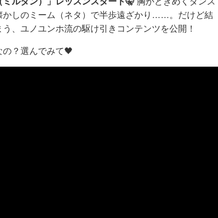
ミルダン）」レッスンスタート🤫
胸がときめくダンス
懐かしのミーム（ネタ）で半歩遠ざかり……。だけど結
まう、ユノユンホ流の駆け引きコンテンツを公開！
の？選んでみて🖤