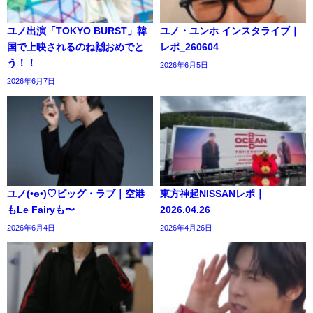
ユノ出演「TOKYO BURST」韓
ユノ・ユンホ インスタライブ｜
国で上映されるのね🙌おめでと
レポ_260604
う！！
2026年6月5日
2026年6月7日
ユノ(•ө•)♡ビッグ・ラブ｜空港
東方神起NISSANレポ｜
もLe Fairyも〜
2026.04.26
2026年6月4日
2026年4月26日