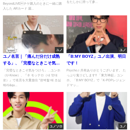
をたしかに持って参...
BeyondLIVEチケ購入のときに一緒に購
入した ARカード 届...
ユノ
ユノ
ユノ名言｜「痛んだ分だけ成熟
「B:MY BOYZ」ユノ出演、明日
する」、「完璧なときこそ気を
です！
つけろ」
「完璧なときこそ気をつけろ」…ユンホ
Psycho♫ 共有ありがとうございます。 た
（U-Know）、『ネ モッテロ（내 멋대
っぷり鬼リピします!! 「東方神起」ユン
로）』で名言を大量放出 "완벽할 때 조심
ホ、「B:MY BOYZ」で「K-POPレジェン
해라&qu...
ドマッ...
ユノソロ
ユノ