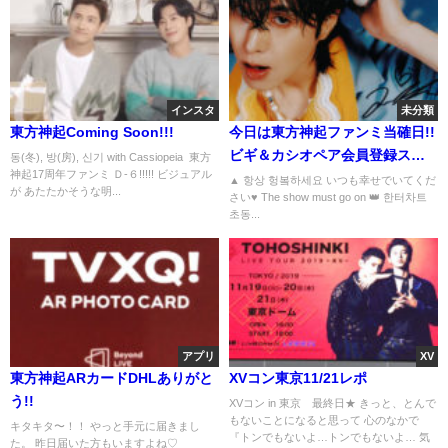
インスタ
未分類
東方神起Coming Soon!!!
今日は東方神起ファンミ当確日!!
ビギ＆カシオペア会員登録スタ
동(冬), 방(房), 신기 with Cassiopeia 東方
神起17周年ファンミ Ｄ-６!!!!! ビジュアル
ート🚀
▲ 항상 헝봌하세요 いつも幸せでいてくだ
が あたたかそうな明...
さい♥ The show must go on 👑 한터차트
초동...
アプリ
XV
東方神起ARカードDHLありがと
XVコン東京11/21レポ
う!!
XVコン in 東京 最終日★ きっと、とんで
もないことになると思って 心のなかで
キタキタ〜！！ やっと手元に届きまし
『トンでもないよ…トンでもないよ… 気
た。 昨日届いた方もいますよね♡