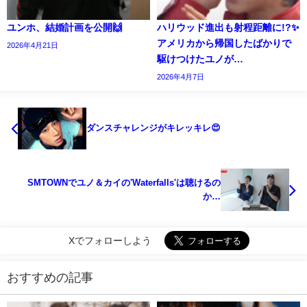
ユンホ、結婚計画を公開🙌
ハリウッド進出も射程距離に!?✨️
アメリカから帰国したばかりで
2026年4月21日
駆けつけたユノが…
2026年4月7日
ダンスチャレンジがキレッキレ😍
SMTOWNでユノ＆カイの'Waterfalls'は聴けるの
か…
Xでフォローしよう
おすすめの記事