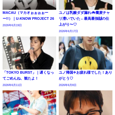
MACAU（マカオぉぉぉぉー
ユノは乳酸ダダ漏れ🚲️蕎麦チャ
ー!!）｜U-KNOW PROJECT 26
リ漕いでいた←最高最強🙌の仕
上がり〜♡
2026年6月19日
2026年6月17日
「TOKYO BURST」｜遅くなっ
ユノ帰国✈お疲れ様でした！あり
てごめんね、観たよ！
がとう♡
2026年6月11日
2026年6月8日