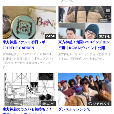
￣;)雨よりは...
K-POP
東方神起
東方神起ファンミ初日レポ
東方神起✈出国12/13インチョン
2019THE GARDEN。
空港｜KGMAビハインド公開
東方神起ファンミ2019『THE GARDEN』
東方神起✈出国12/13インチョン空港 来日
お日柄もお天気も良くて 本当にファンミ
ですね。 笑顔が嬉しい✨️ https://yo...
日和です(#^.^#) 平成最後のファンミで
す！...
SMエンタ
ダンスチャレンジ
東方神起のカムバも気持ちよく
ダンスチャレンジで