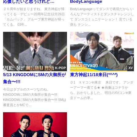
応援したいと思うけれど…
BodyLanguage
２０周年が始まりますね。 東方神起が帰
BodyLanguageってダンスで表現だから い
ってくる···デビュー20周年記念12月26日
ろんなアーティストとダンスチャレンジし
「カムバック」 グループ東方神起が帰っ
て ダンスコミュニケーション！ 見ている
てくる。 03年...
側も テンシ...
K-POP
XV
5/13 KINGDOMにSMの大御所が
東方神起11/18来日(*^^*)
集合〜!!!
Ｄ1 ＸＶコンin東京 来日です。 アンダ
ーアーマー着てる★ ★画像はコチラか
今日はダブルのスーツなのね。
ら。おかりしました。 明日のXVコンin東
KINGDOMにSMの大御所が集合〜!!!
京ドームの準...
KINGDOMにSMの大御所が集合〜!!! SMは
審査員とかMCで...