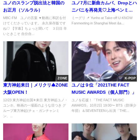
ユノのスランプ脱出法と韓国の
ユノ7月に新曲カムバ、Dropとハ
お正月（ソルラル）
ニバニを再発見♡上海ペンミ
_260315
MBC-FM ユノの言葉 ▼動画に和訳を付
ミーグリ 📌 Yunho at Take-off U-KNOW
けてくださっています。 永久保存版です
Fanmeeting in Shanghai Meet &a...
ね♡ 【字幕】ちょっと聞いて ３日目 辛
いときこそ 自分自...
ZONE
K-POP
東方神起来日｜メリクリ🎄ZONE
ユノは９位「2021THE FACT
大阪OPEN！
MUSIC AWARDS（個人部門）」
12/23 東方神起出国✈来日 東方神起ユノ・
ユノを応援！「THE FACT MUSIC
ユンホ、映画の一場面のような目つき グ
AWARDS」10月2日 19:00〜 BTS（防弾少
ループ東方神起(チェ・ガンチャンミ
年団）＆SEVENTEENら出演「THE...
ン、...