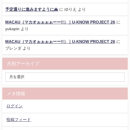
予定通りに進みますように🙏
に
ゆりえ
より
MACAU（マカオぉぉぉぉーー!!）｜U-KNOW PROJECT 26
に
yukapin
より
MACAU（マカオぉぉぉぉーー!!）｜U-KNOW PROJECT 26
に
ブレンダ
より
月別アーカイブ
メタ情報
ログイン
投稿フィード