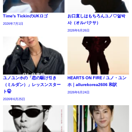
Time's TickinのUKロゴ
お口直しはもちろんユノ♡얼박
사（オルバクサ）
2026年7月1日
2026年6月26日
ユノユンホの「恋の駆け引き
HEARTS ON FIRE / ユノ・ユ​​ン
（ミルダン）」レッスンスター
ホ｜allurekorea2606 和訳
ト🤫
2026年6月24日
2026年6月25日