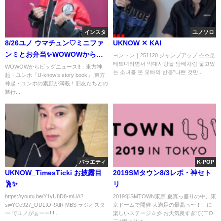
インスタ
ユノソロ
8/26ユノ ウマチュン♡ミニファ
UKNOW ✕ KAI
ンミとお弁当✨WOWOWからビ
ヨントン｜251120 ジャンプアップ 스스로
테토녀라면서 막대사탕을 담배처럼 물고있
ッグニュース!!売れるコンテンツ
WOWOWからビッグニュース!!：東方神
는 소녀를 본 오빠의 반응"나쁜 것만...
起・ユンホ「U-know’s story book」 東方
はどんどん公開するべきです👍
神起・ユンホの素顔が満載！旧友たちとの
旅行...
バラエティ
K-POP
UKNOW_TimesTicki お披露目
2019SMタウン8/3レポ・神セト
🕺✨️
リ
https://youtu.be/Y1yU8D8-mUA?
2019年SMTOWN東京 夏真っ盛りの中、東
si=YCe927_ODLtORXlR MBS ラジオスタ
京ドームで開催 大満足の最高っ〜！！に
ー でユノがぁーー!!!...
楽しいステージ☆彡 お天気良すぎて(￣O