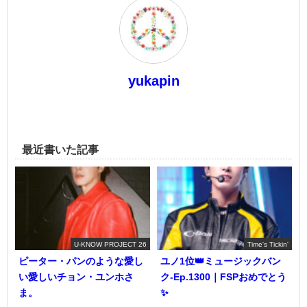
yukapin
最近書いた記事
U-KNOW PROJECT 26
Time's Tickin'
ピーター・パンのような愛し
ユノ1位👑ミュージックバン
い愛しいチョン・ユンホさ
ク-Ep.1300｜FSPおめでとう
ま。
✨️