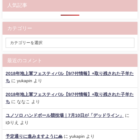
人気記事
カテゴリー
最近のコメント
2018年地上軍フェスティバル【9/7付情報】+取り残された子羊た
ち
に
yukapin
より
2018年地上軍フェスティバル【9/7付情報】+取り残された子羊た
ち
に
ななこ
より
ユノソロ ハンドボール競技場｜7月10日が「デッドライン」
に
ゆりえ
より
予定通りに進みますように🙏
に
yukapin
より