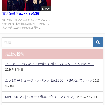
K-POP
東方神起アルバムXV試聴
01_Hello ダンスに震える…オープニング
候補その1 【XV新曲公開①】 「Hello」#
東方神起 10.16 Release 15周年...
最近の投稿
ピーター・パンのような愛しい愛しいチョン・ユンホさま。
2026年8月4日
ユノ1位👑ミュージックバンク-Ep.1300｜FSPおめでとう✨️
2026
年7月31日
MBC260725｜ショー！音楽中心（ウマチュン）
2026年7月26日