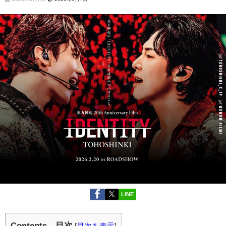
LINE
Contents…目次
[
目次を表示
]