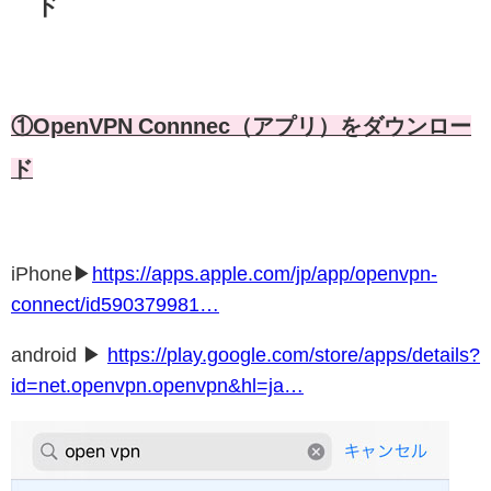
ド
①OpenVPN Connnec（アプリ）をダウンロー
ド
iPhone▶
https://
apps.apple.com/jp/app/openvpn
-
connect/id590379981
…
android ▶
https://
play.google.com/store/apps/det
ails?
id=net.openvpn.openvpn&hl=ja
…