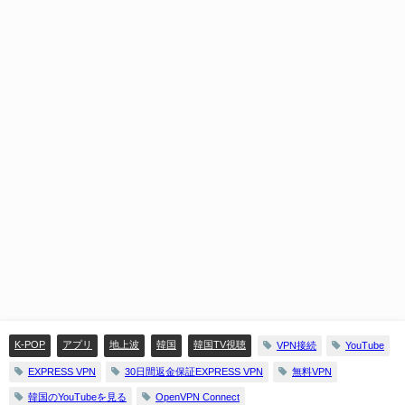
K-POP
アプリ
地上波
韓国
韓国TV視聴
VPN接続
YouTube
EXPRESS VPN
30日間返金保証EXPRESS VPN
無料VPN
韓国のYouTubeを見る
OpenVPN Connect