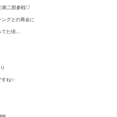
の第二部参戦♡
チングとの再会に
ってた頃…
たり
ですね✨
ww