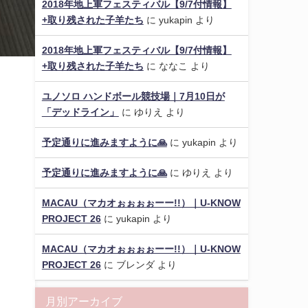
2018年地上軍フェスティバル【9/7付情報】
+取り残された子羊たち
に
yukapin
より
2018年地上軍フェスティバル【9/7付情報】
+取り残された子羊たち
に
ななこ
より
ユノソロ ハンドボール競技場｜7月10日が
「デッドライン」
に
ゆりえ
より
予定通りに進みますように🙏
に
yukapin
より
予定通りに進みますように🙏
に
ゆりえ
より
MACAU（マカオぉぉぉぉーー!!）｜U-KNOW
PROJECT 26
に
yukapin
より
MACAU（マカオぉぉぉぉーー!!）｜U-KNOW
PROJECT 26
に
ブレンダ
より
月別アーカイブ