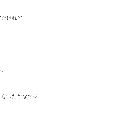
中だけれど
う。
になったかな〜♡