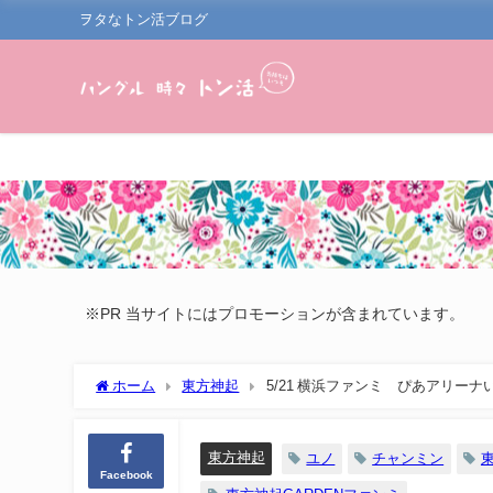
ヲタなトン活ブログ
※PR 当サイトにはプロモーションが含まれています。
ホーム
東方神起
5/21 横浜ファンミ ぴあアリーナ
東方神起
ユノ
チャンミン
Facebook