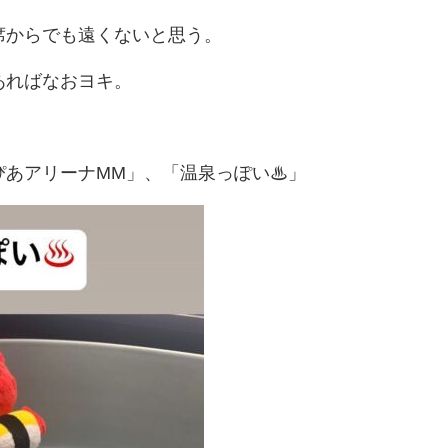
席からでも遠くないと思う。
あればなおヨキ。
ぴあアリーナMM」、「温泉っぽい♨」