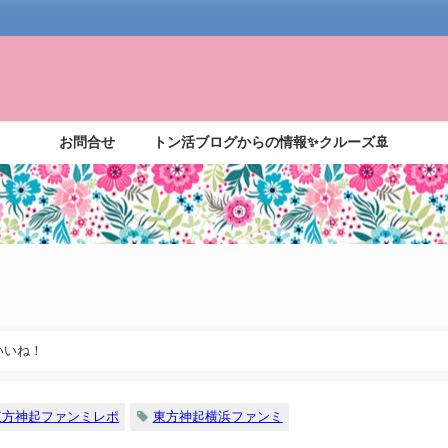
お問合せ
トン活ブログからの情報✨クルーズ🚢
いいね！
東方神起ファンミレポ
東方神起横浜ファンミ