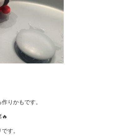
る作りかもです。
🔥
リです。