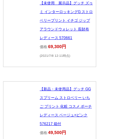
【未使用 展示品】グッチ ズゥ
ミ インターロッキングG ストロ
ベリープリント イチゴ ジップ
アラウンドウォレット 長財布
レディース 570661
69,300円
価格:
(2021/7/8 12:11時点)
【新品・未使用品】グッチ GG
スプリーム ストロベリー いち
ご プリント 化粧 コスメ ポーチ
レディース ベージュ×ピンク
576217 箱付
49,500円
価格: