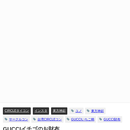
CIRCLEタイコン
インスタ
東方神起
ユノ
東方神起
サークルコン
台湾CIRCLEコン
GUCCIいちご柄
GUCCI財布
GUCCIイチゴのお財布