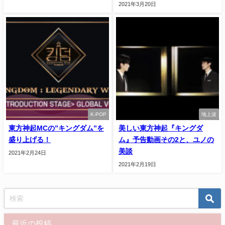
2021年3月20日
K-POP
地上波
東方神起MCの”キングダム”を
美しい東方神起『キングダ
盛り上げる！
ム』予告動画その2と、ユノの
美談
2021年2月24日
2021年2月19日
最近の投稿