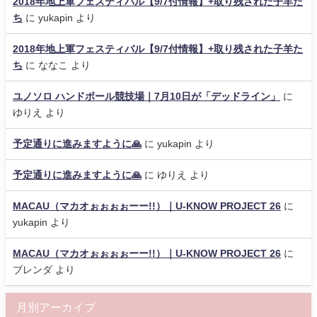
2018年地上軍フェスティバル【9/7付情報】+取り残された子羊た
ち
に
yukapin
より
2018年地上軍フェスティバル【9/7付情報】+取り残された子羊た
ち
に
ななこ
より
ユノソロ ハンドボール競技場｜7月10日が「デッドライン」
に
ゆりえ
より
予定通りに進みますように🙏
に
yukapin
より
予定通りに進みますように🙏
に
ゆりえ
より
MACAU（マカオぉぉぉぉーー!!）｜U-KNOW PROJECT 26
に
yukapin
より
MACAU（マカオぉぉぉぉーー!!）｜U-KNOW PROJECT 26
に
ブレンダ
より
月別アーカイブ