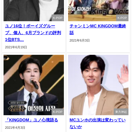
K-POP
K-POP
ユノ16位！ボーイズグルー
チャンミンMC KINGDOM最終
プ、個人、6月ブランドの評判
話
1位BTS…
2021年6月3日
2021年6月19日
K-POP
東方神起
「KINGDOM」ユノ心境語る
MCユンホの出演は変わってい
ないか
2021年4月3日