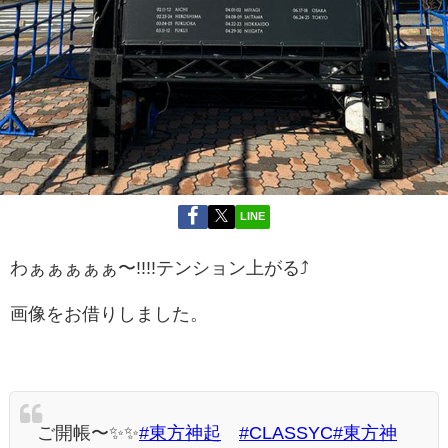
LINE
わぁぁぁぁぁ〜!!!!テンション上がる⤴
画像をお借りしました。
ご開帳〜✨✨
#東方神起
#CLASSYC
#東方神