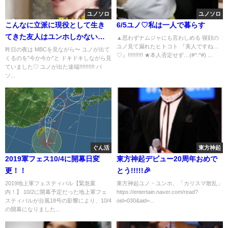
ユノソロ
ユノソロ
こんなに立派に現役として生き
6/5ユノ♡私は一人で暮らす
てきた友人はユンホしかないと
▲思わずナムジャにも言わしめる 寝顔の
ユノ見て漏れたヒトコト 『美人ですね…
思う
昨日の夜は MBCを見ながら〜 ユノが出て
♡』!!!!!!!!!! ★本人否定せず…(#^.^#) ...
くるのを”今か今か”と ドキドキしながら見
ていました♡ ユノが出た途端!!!!!!!!!! パ
ソ...
ぐん活
東方神起
2019軍フェス10/4に開幕日変
東方神起デビュー20周年おめで
更！！
とう!!!!!🎉
2019地上軍フェスティバル【緊急案
東方神起ユノ・ユンホ、「カリスマ散乱」
内！】 10/2に開幕予定だった地上軍フェ
https://entertain.naver.com/read?
スティバルが台風18号の影響により、10/4
oid=030&aid=...
の開幕になりました...