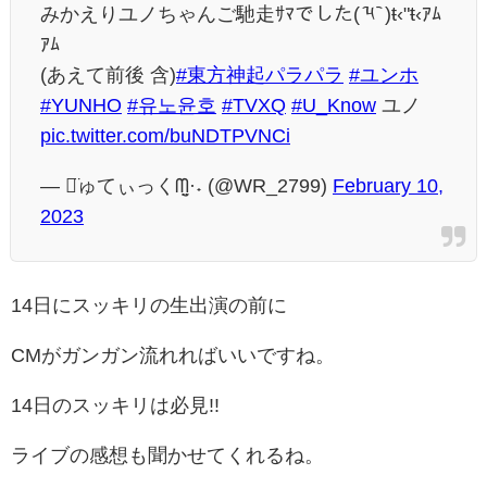
みかえりユノちゃんご馳走ｻﾏでした( ᷇༥ ᷆ )ŧ‹"ŧ‹ｱﾑ
ｱﾑ
(あえて前後 含)
#東方神起パラパラ
#ユンホ
#YUNHO
#유노윤호
#TVXQ
#U_Know
ユノ
pic.twitter.com/buNDTPVNCi
— し̈ゅてぃっくᗰ̤̮·˖ (@WR_2799)
February 10,
2023
14日にスッキリの生出演の前に
CMがガンガン流れればいいですね。
14日のスッキリは必見!!
ライブの感想も聞かせてくれるね。