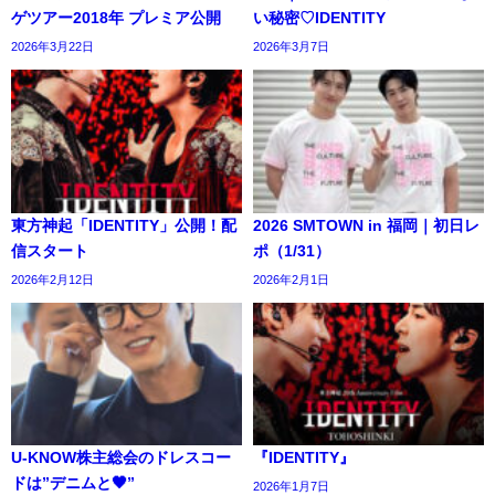
ゲツアー2018年 プレミア公開
い秘密♡IDENTITY
2026年3月22日
2026年3月7日
東方神起「IDENTITY」公開！配
2026 SMTOWN in 福岡｜初日レ
信スタート
ポ（1/31）
2026年2月12日
2026年2月1日
U-KNOW株主総会のドレスコー
『IDENTITY』
ドは”デニムと🖤”
2026年1月7日