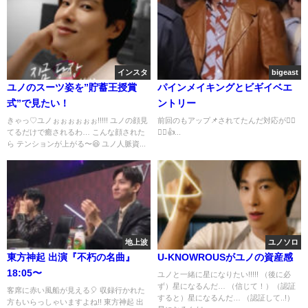
インスタ
bigeast
ユノのスーツ姿を”貯蓄王授賞
パインメイキングとビギイベエ
式”で見たい！
ントリー
きゃっ♡ユノぉぉぉぉぉぉ!!!!! ユノの顔見
前回のもアップ📌されてたんだ対応が👍🏻
てるだけで癒されるわ… こんな顔された
👍🏻👍...
ら テンションが上がる〜😆 ユノ人脈資...
地上波
ユノソロ
東方神起 出演『不朽の名曲』
U-KNOWROUSがユノの資産感
18:05〜
ユノと一緒に星になりたい!!!!! （後に必
ず）星になるんだ… （信じて！）（認証
客席に赤い風船が見える🎈 収録行かれた
すると）星になるんだ… （認証して..!）
方もいらっしゃいますよね!! 東方神起 出