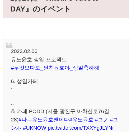
DAY』のイベント
2023.02.06
유노윤호 생일 프로젝트
#무엇보다도_찐친윤호야_생일축하해
6. 생일카페
:
..
☕️ 카페 PODD (서울 광진구 아차산로76길
28)
#나는유노윤호팬이다
#유노윤호
#ユノ
#ユ
ンホ
#UKNOW
pic.twitter.com/TXXYgJLYNr