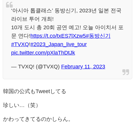
‘아시아 톱클래스’ 동방신기, 2023년 일본 전국
라이브 투어 개최!
10개 도시 총 20회 공연 예고! 오늘 아이치서 포
문 연다!
https://t.co/txES7lXzw5
#동방신기
#TVXQ
!
#2023_Japan_live_tour
pic.twitter.com/pXlaThDtJk
— TVXQ! (@TVXQ)
February 11, 2023
韓国の公式もTweetしてる
珍しい…（笑）
かわってきてるのかしらん。