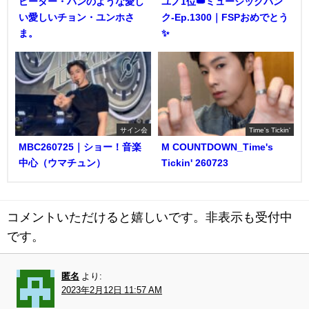
ピーター・パンのような愛し
ユノ1位👑ミュージックバン
い愛しいチョン・ユンホさ
ク-Ep.1300｜FSPおめでとう
ま。
✨️
サイン会
Time's Tickin'
MBC260725｜ショー！音楽
M COUNTDOWN_Time's
中心（ウマチュン）
Tickin' 260723
コメントいただけると嬉しいです。非表示も受付中
です。
匿名
より:
2023年2月12日 11:57 AM