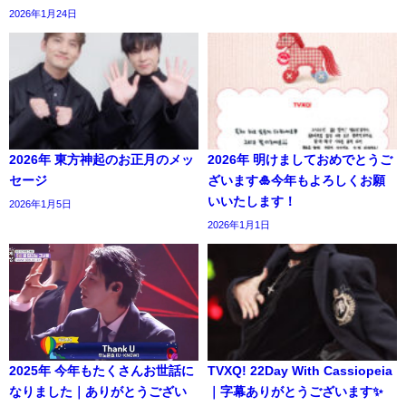
2026年1月24日
2026年 東方神起のお正月のメッ
2026年 明けましておめでとうご
セージ
ざいます🎍今年もよろしくお願
いいたします！
2026年1月5日
2026年1月1日
2025年 今年もたくさんお世話に
TVXQ! 22Day With Cassiopeia
なりました｜ありがとうござい
｜字幕ありがとうございます✨️