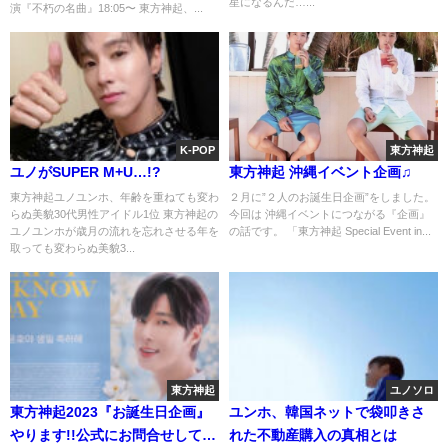
星になるんだ…...
演『不朽の名曲』18:05〜 東方神起、...
K-POP
東方神起
ユノがSUPER M+U…!?
東方神起 沖縄イベント企画♫
東方神起ユノユンホ、年齢を重ねても変わ
２月に”２人のお誕生日企画”をしました。
らぬ美貌30代男性アイドル1位 東方神起の
今回は 沖縄イベントにつながる『企画』
ユノユンホが歳月の流れを忘れさせる年を
の話です。 「東方神起 Special Event in...
取っても変わらぬ美貌3...
東方神起
ユノソロ
東方神起2023『お誕生日企画』
ユンホ、韓国ネットで袋叩きさ
やります!!公式にお問合せしてみ
れた不動産購入の真相とは