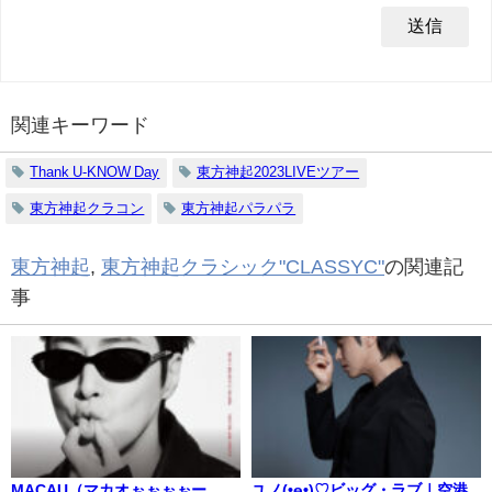
関連キーワード
Thank U-KNOW Day
東方神起2023LIVEツアー
東方神起クラコン
東方神起パラパラ
東方神起
,
東方神起クラシック"CLASSYC"
の関連記
事
MACAU（マカオぉぉぉぉー
ユノ(•ө•)♡ビッグ・ラブ｜空港