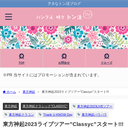
ヲタなトン活ブログ
TOP
お問合せ
クルーズ
※PR 当サイトにはプロモーションが含まれています。
ホーム
東方神起
東方神起2023ライブツアー”Classyc”スタート!!!
東方神起
東方神起クラシック"CLASSYC"
東方神起2023LIVEツアー
東方神起クラコン
Thank U-KNOW Day
東方神起パラパラ
東方神起2023ライブツアー”Classyc”スタート!!!