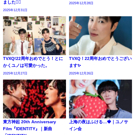
ました🙇‍♀️
2025年12月28日
2025年12月31日
TVXQ!22周年おめでとう！とに
TVXQ！22周年おめでとうござい
かくユノは可愛かった。
ます✨️
2025年12月27日
2025年12月26日
東方神起 20th Anniversary
上海の夜はふける…🍓｜ユノサ
Film『IDENTITY』｜新曲
イン会