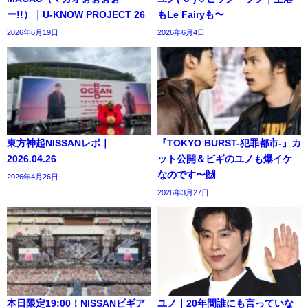
ー!!）｜U-KNOW PROJECT 26
もLe Fairyも〜
2026年6月19日
2026年6月4日
東方神起NISSANレポ｜
『TOKYO BURST-犯罪都市-』カ
2026.04.26
ット公開＆ビギのユノも爆イケ
なのです〜🙌
2026年4月26日
2026年3月27日
本日限定19:00！NISSANビギア
ユノ｜20年間誰にも言っていな