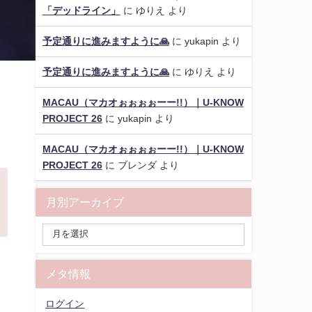
「デッドライン」
に
ゆりえ
より
予定通りに進みますように🙏
に
yukapin
より
予定通りに進みますように🙏
に
ゆりえ
より
MACAU（マカオぉぉぉぉーー!!）｜U-KNOW
PROJECT 26
に
yukapin
より
MACAU（マカオぉぉぉぉーー!!）｜U-KNOW
PROJECT 26
に
ブレンダ
より
月別アーカイブ
メタ情報
ログイン