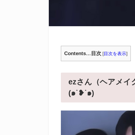
Contents…目次
[
目次を表示
]
ezさん（ヘアメイ
(๑˙❥˙๑)