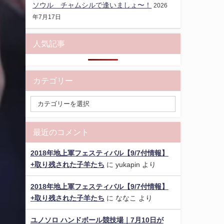
ソウル チャムシルで逢いましょ〜！
2026
年7月17日
人気記事
カテゴリー
最近のコメント
2018年地上軍フェスティバル【9/7付情報】
+取り残された子羊たち
に
yukapin
より
2018年地上軍フェスティバル【9/7付情報】
+取り残された子羊たち
に
ななこ
より
ユノソロ ハンドボール競技場｜7月10日が