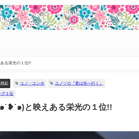
えある栄光の１位!!
方神起
ユノ・ユンホ
ユノソロ『君は先へ行く』
ング１位
๑˙❥˙๑)と映えある栄光の１位!!