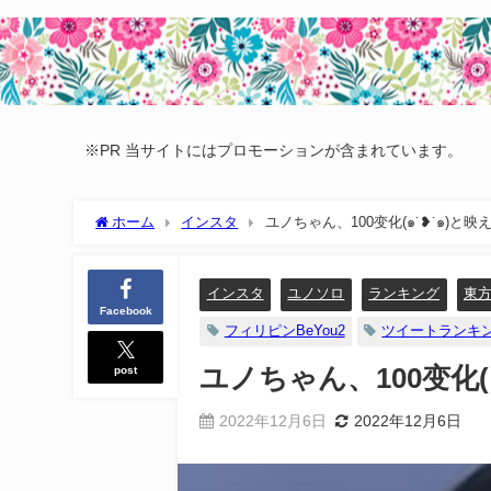
※PR 当サイトにはプロモーションが含まれています。
ホーム
インスタ
ユノちゃん、100变化(๑˙❥˙๑)と映
インスタ
ユノソロ
ランキング
東
Facebook
フィリピンBeYou2
ツイートランキ
post
ユノちゃん、100变化(
2022年12月6日
2022年12月6日