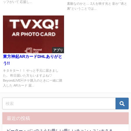
ッフがいて 応援し...
素敵なのかと… 2人を映す光と 影が ”表と
裏”ということでは...
アプリ
東方神起ARカードDHLありがと
う!!
キタキタ〜！！ やっと手元に届きまし
た。 昨日届いた方もいますよね♡
BeyondLIVEチケ購入のときに一緒に購
入した ARカード 届...
最近の投稿
ピーター・パンのような愛しい愛しいチョン・ユンホさま。