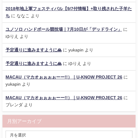
2018年地上軍フェスティバル【9/7付情報】+取り残された子羊た
ち
に
ななこ
より
ユノソロ ハンドボール競技場｜7月10日が「デッドライン」
に
ゆりえ
より
予定通りに進みますように🙏
に
yukapin
より
予定通りに進みますように🙏
に
ゆりえ
より
MACAU（マカオぉぉぉぉーー!!）｜U-KNOW PROJECT 26
に
yukapin
より
MACAU（マカオぉぉぉぉーー!!）｜U-KNOW PROJECT 26
に
ブレンダ
より
月別アーカイブ