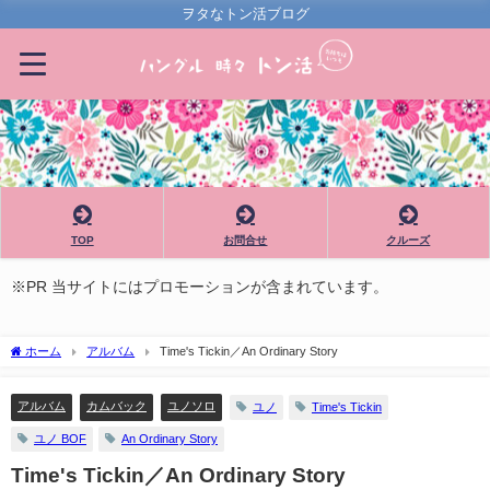
ヲタなトン活ブログ
TOP
お問合せ
クルーズ
※PR 当サイトにはプロモーションが含まれています。
ホーム
アルバム
Time's Tickin／An Ordinary Story
アルバム
カムバック
ユノソロ
ユノ
Time's Tickin
ユノ BOF
An Ordinary Story
Time's Tickin／An Ordinary Story