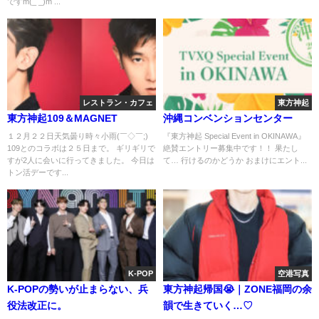
ですm(_ _)m ...
レストラン・カフェ
東方神起
東方神起109＆MAGNET
沖縄コンベンションセンター
１２月２２日天気曇り時々小雨(￣◇￣;)
『東方神起 Special Event in OKINAWA』
109とのコラボは２５日まで。 ギリギリで
絶賛エントリー募集中です！！ 果たし
すが2人に会いに行ってきました。 今日は
て… 行けるのかどうか おまけにエント...
トン活デーです...
K-POP
空港写真
K-POPの勢いが止まらない、兵
東方神起帰国😭｜ZONE福岡の余
役法改正に。
韻で生きていく…♡