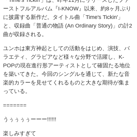
「Time's Tickin'」は、昨年11月にリリースしたファ
ーストフルアルバム『I-KNOW』以来、約8ヶ月ぶり
に披露する新作だ。タイトル曲「Time's Tickin'」
と、収録曲「普通の物語 (An Ordinary Story)」の計2
曲が収録される。
ユンホは東方神起としての活動をはじめ、演技、バ
ラエティ、グラビアなど様々な分野で活躍し、K-
POPの現在進行形アーティストとして確固たる地位
を築いてきた。今回のシングルを通じて、新たな音
楽的カラーを見せてくれるものと大きな期待が集ま
っている。
=======
うぅぅぅぅーーー!!!!!!
楽しみすぎて