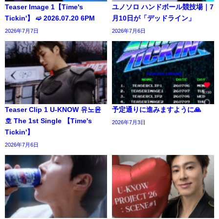
Teaser Image 1【Time's
ユノソロ ハンドボール競技場｜7
Tickin'】 ➫ 2026.07.20 6PM
月10日が「デッドライン」
2026年7月7日
2026年7月6日
Teaser Clip 1 U-KNOW 유노윤
予定通りに進みますように🙏
호 The 1st Single 【Time's
2026年7月3日
Tickin'】
2026年7月6日