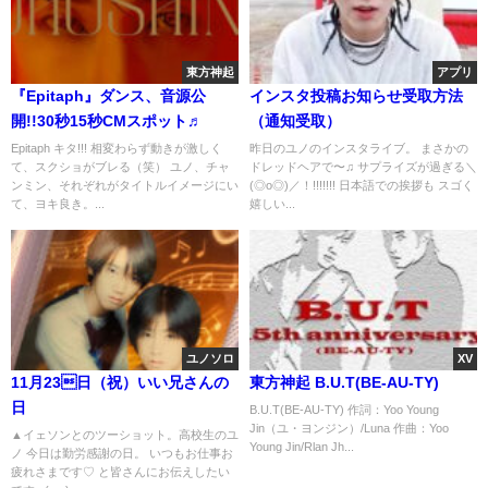
東方神起
アプリ
『Epitaph』ダンス、音源公
インスタ投稿お知らせ受取方法
開!!30秒15秒CMスポット♬
（通知受取）
Epitaph キタ!!! 相変わらず動きが激しく
昨日のユノのインスタライブ。 まさかの
て、スクショがブレる（笑） ユノ、チャ
ドレッドヘアで〜♫ サプライズが過ぎる＼
ンミン、それぞれがタイトルイメージにい
(◎o◎)／！!!!!!!! 日本語での挨拶も スゴく
て、ヨキ良き。...
嬉しい...
ユノソロ
XV
11月23日（祝）いい兄さんの
東方神起 B.U.T(BE-AU-TY)
日
B.U.T(BE-AU-TY) 作詞：Yoo Young
Jin（ユ・ヨンジン）/Luna 作曲：Yoo
▲イェソンとのツーショット。高校生のユ
Young Jin/Rlan Jh...
ノ 今日は勤労感謝の日。 いつもお仕事お
疲れさまです♡ と皆さんにお伝えしたい