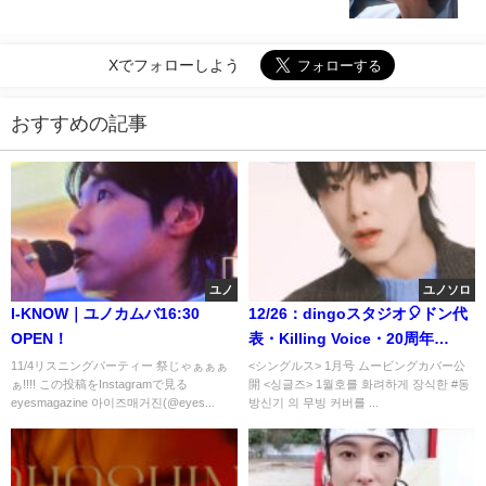
Xでフォローしよう
おすすめの記事
ユノ
ユノソロ
I-KNOW｜ユノカムバ16:30
12/26：dingoスタジオ🎈ドン代
OPEN！
表・Killing Voice・20周年
LIVE♫
11/4リスニングパーティー 祭じゃぁぁぁ
<シングルス> 1月号 ムービングカバー公
ぁ!!!! この投稿をInstagramで見る
開 <싱글즈> 1월호를 화려하게 장식한 #동
eyesmagazine 아이즈매거진(@eyes...
방신기 의 무빙 커버를 ...