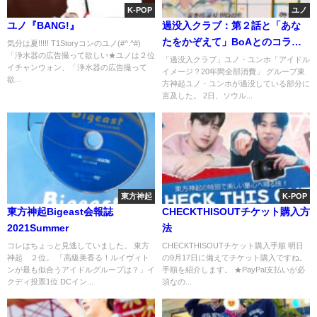
K-POP
ユノ
ユノ『BANG!』
過没入クラブ：第２話と「あな
たをかぞえて」BoAとのコラボ
気分は夏!!!!! T1Storyコンのユノ(#^.^#)
「浄水器の広告撮って欲しい★ユノは２位
曲♫
「過没入クラブ」ユノ・ユンホ「アイドル
イチャンウォン、「浄水器の広告撮って
イメージ？20年間全部消費」 グループ東
欲...
方神起ユノ・ユンホが過没している部分に
言及した。 2日、ソウル...
東方神起
K-POP
東方神起Bigeast会報誌
CHECKTHISOUTチケット購入方
2021Summer
法
コレはちょっと見逃していました。 東方
CHECKTHISOUTチケット購入手順 明日
神起 ２位。 「高級美香る！ルイヴィト
の9月17日に備えてチケット購入ですね。
ンが最も似合うアイドルグループは？」イ
手順を紹介します。 ★PayPal支払いが必
クディ投票1位 DCイン...
須なの...