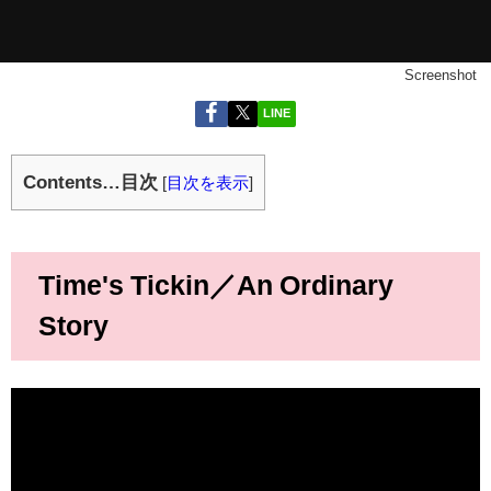
Screenshot
LINE
Contents…目次
[
目次を表示
]
Time's Tickin／An Ordinary
Story