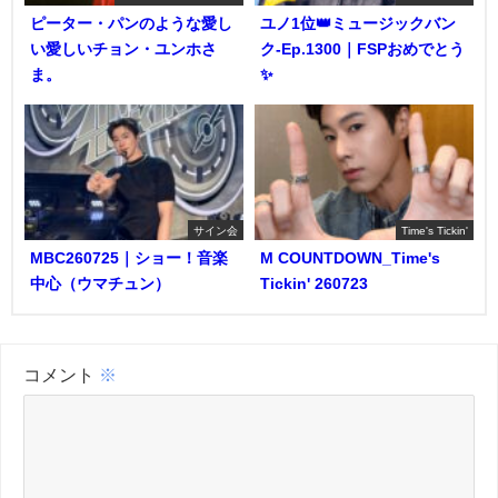
ピーター・パンのような愛し
ユノ1位👑ミュージックバン
い愛しいチョン・ユンホさ
ク-Ep.1300｜FSPおめでとう
ま。
✨️
サイン会
Time's Tickin'
MBC260725｜ショー！音楽
M COUNTDOWN_Time's
中心（ウマチュン）
Tickin' 260723
コメント
※