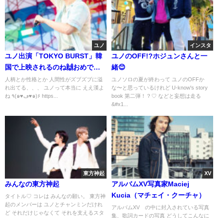
ユノ
インスタ
ユノ出演「TOKYO BURST」韓
ユノのOFF!?ホジュンさんと一
国で上映されるのね🙌おめでと
緒😊
う！！
人柄とか性格とか 人間性がズブズブに溢
ユノソロの夏が終わって ユノのOFFか
れ出てる、、、 ユノって本当に ええ漢よ
な〜と思っているけれど U-know's story
ね ٩(๑♥ڡ♥๑)۶ https...
book 第二弾！？♡ などと妄想は走る
&#x1...
東方神起
XV
みんなの東方神起
アルバムXV写真家Maciej
Kucia（マチェイ・クーチャ）
タイトル♡ コレは みんなの願い。 東方神
起のメンバーは ユノとチャンミンだけれ
アルバムXV の中に封入されている写真
ど それだけじゃなくて それを支えるスタ
集、歌詞カードの写真 どうしてこんなに