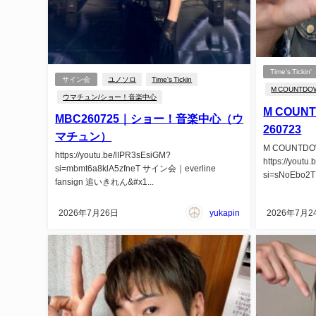
Time's Tickin'
サイン会
ユノソロ
Time's Tickin
M COUNTDO
ウマチュン/ショー！音楽中心
M COUNTD
MBC260725｜ショー！音楽中心（ウ
260723
マチュン）
M COUNTDO
https://youtu.be/lIPR3sEsiGM?
https://youtu
si=mbmt6a8klA5zfneT サイン会｜everline
si=sNoEbo2TN1
fansign 追いきれん&#x1...
2026年7月26日
yukapin
2026年7月2