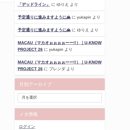
「デッドライン」
に
ゆりえ
より
予定通りに進みますように🙏
に
yukapin
より
予定通りに進みますように🙏
に
ゆりえ
より
MACAU（マカオぉぉぉぉーー!!）｜U-KNOW
PROJECT 26
に
yukapin
より
MACAU（マカオぉぉぉぉーー!!）｜U-KNOW
PROJECT 26
に
ブレンダ
より
月別アーカイブ
メタ情報
ログイン