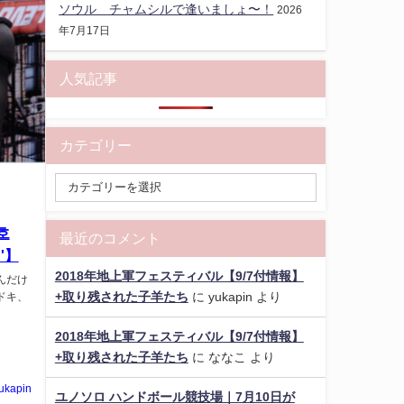
ソウル チャムシルで逢いましょ〜！
2026
年7月17日
人気記事
カテゴリー
윤호
最近のコメント
n'】
2018年地上軍フェスティバル【9/7付情報】
んだけ
+取り残された子羊たち
に
yukapin
より
ドキ、
2018年地上軍フェスティバル【9/7付情報】
+取り残された子羊たち
に
ななこ
より
ukapin
ユノソロ ハンドボール競技場｜7月10日が