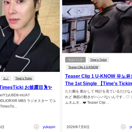
カムバック
Time's Tickin
Teaser Clip 1 U-KNOW
Teaser Clip 1 U-KNOW 유노
ユノ
Time's Tickin
The 1st Single 【Time's Ticki
imesTicki お披露目🕺✨️
ただ腕を 動かして 時計を見ているだけな
u.be/Y1yU8D8-mUA?
れど 胸筋の動きがハンパないんです…♡ 
_ODLtORXlR MBS ラジオスター でユ
ムネムネ…❤️ Teaser Clip ...
imesTic...
6日
yukapin
2026年7月6日
y