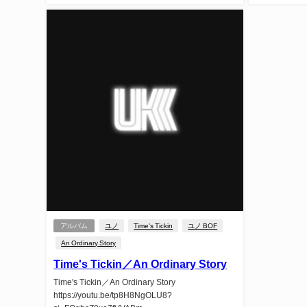
アルバム
ユノ
Time's Tickin
ユノ BOF
An Ordinary Story
Time's Tickin／An Ordinary Story
Time's Tickin／An Ordinary Story
https://youtu.be/tp8H8NgOLU8?