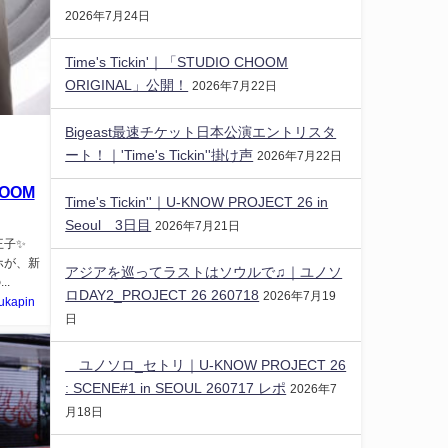
2026年7月24日
Time's Tickin'｜「STUDIO CHOOM
ORIGINAL」公開！
2026年7月22日
Bigeast最速チケット日本公演エントリスタ
ート！｜'Time's Tickin''掛け声
2026年7月22日
HOOM
Time's Tickin''｜U-KNOW PROJECT 26 in
Seoul 3日目
2026年7月21日
子✨️
ホが、新
アジアを巡ってラストはソウルで♫｜ユノソ
.
ロDAY2_PROJECT 26 260718
2026年7月19
ukapin
日
ユノソロ_セトリ｜U-KNOW PROJECT 26
: SCENE#1 in SEOUL 260717 レポ
2026年7
月18日