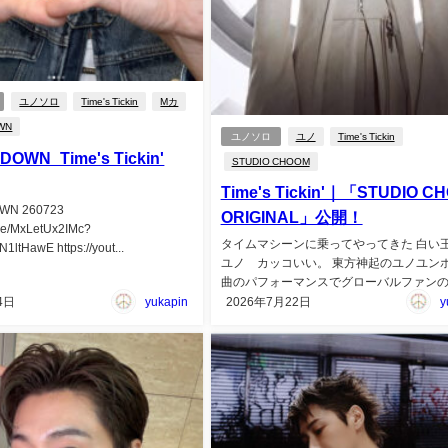
ユノソロ
Time's Tickin
Mカ
WN
ユノソロ
ユノ
Time's Tickin
OWN_Time's Tickin'
STUDIO CHOOM
Time's Tickin'｜「STUDIO C
WN 260723
ORIGINAL」公開！
.be/MxLetUx2IMc?
タイムマシーンに乗ってやってきた 白い王
ltHawE https://yout...
ユノ カッコいい。 東方神起のユノユン
曲のパフォーマンスでグローバルファンの..
4日
yukapin
2026年7月22日
y