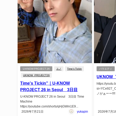
U-KNOW PROJECT 26
ユノ
Time's Tickin
バラエティ
UKNOW_PROJECT26
UKNOW_T
Time's Tickin''｜U-KNOW
https://yout
si=YCe927
PROJECT 26 in Seoul 3日目
ノがぁーー!!!! T
U-KNOW PROJECT 26 in Seoul 3日目 Time
Machine
https://youtube.com/shorts/qHjGWm1E9...
2026年7月21日
yukapin
2026年7月1