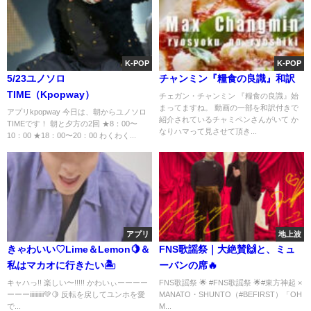
K-POP
K-POP
5/23ユノソロ
チャンミン『糧食の良識』和訳
TIME（Kpopway）
チェガン・チャンミン 『糧食の良識』始
まってますね。 動画の一部を和訳付きで
アプリkpopway 今日は、朝からユノソロ
紹介されているチャミペンさんがいて か
TIMEです！ 朝と夕方の2回 ★8：00〜
なりハマって見させて頂き...
10：00 ★18：00〜20：00 わくわく...
アプリ
地上波
きゃわいい♡Lime＆Lemon🍋＆
FNS歌謡祭｜大絶賛🙌と、ミュ
私はマカオに行きたい🏝
ーバンの席🔥
キャハっ!! 楽しい〜!!!!! かわいぃーーーー
FNS歌謡祭 🌟 #FNS歌謡祭 🌟#東方神起 ×
ーーーiiiiiiiiii💚🍋 反転を戻してユンホを愛
MANATO・SHUNTO（#BEFIRST）「OH
で...
M...