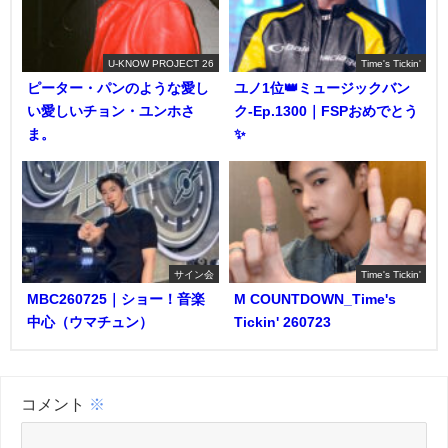
U-KNOW PROJECT 26
Time's Tickin'
ピーター・パンのような愛し
ユノ1位👑ミュージックバン
い愛しいチョン・ユンホさ
ク-Ep.1300｜FSPおめでとう
ま。
✨️
サイン会
Time's Tickin'
MBC260725｜ショー！音楽
M COUNTDOWN_Time's
中心（ウマチュン）
Tickin' 260723
コメント
※