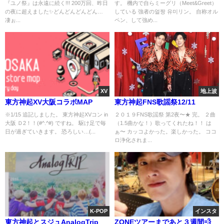
『ユノ祭』は永遠に続く!!! 200万回、昨日
す。 機内で自らミーグリ（Meet&Greet）
の夜に超えました✨どんどんどんどん…
している 強者の얼짱 유미リン。 自称オル
凄ぉ...
ペン、して強め...
XV
地上波
東方神起XV大阪コラボMAP
東方神起FNS歌謡祭12/11
※1/15 追記しました。 東方神起XVコン in
２０１９FNS歌謡祭 第2夜〜★ 完。 ２曲
大阪 Ｄ2！！(#^.^#) ですね。 駆け足で毎
（1.5曲かな！）歌ってくれたね！！ は
日が過ぎていきます。 恐ろしい…(...
ぁ〜 カッコよかった。楽しかった。 ココ
ロ浄化されま...
K-POP
インスタ
東方神起とスジュAnalogTrip
ZONEツアーまであと３週間💨