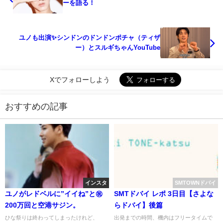
ーを語る！
ユノも出演✨️シンドンのドンドンポチャ（ティザ
ー）とスルギちゃんYouTube
Xでフォローしよう
おすすめの記事
インスタ
SMTOWNドバイ
ユノがレドベルに”イイね”と㊗
SMTドバイ レポ 3日目【さよな
200万回と空港サジン。
らドバイ】後篇
ひな祭りは終わってしまったけれど、
出発までの時間、機内はフリータイムで