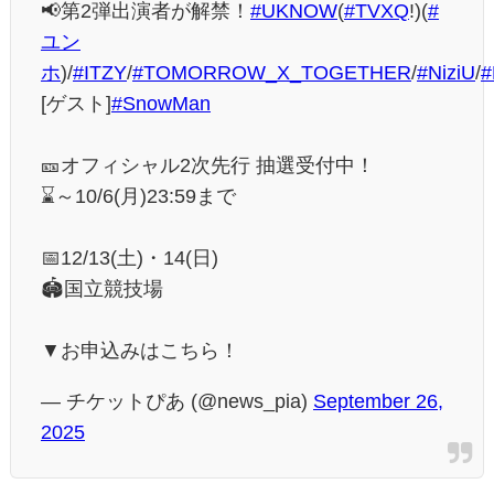
📢第2弾出演者が解禁！
#UKNOW
(
#TVXQ
!)(
#
ユン
ホ
)/
#ITZY
/
#TOMORROW_X_TOGETHER
/
#NiziU
/
#
[ゲスト]
#SnowMan
🎫オフィシャル2次先行 抽選受付中！
⌛～10/6(月)23:59まで
📅12/13(土)・14(日)
🏟国立競技場
▼お申込みはこちら！
— チケットぴあ (@news_pia)
September 26,
2025