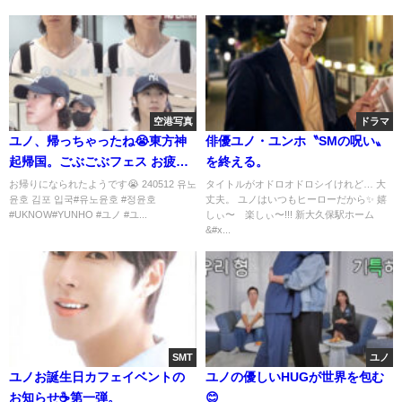
空港写真
ドラマ
ユノ、帰っちゃったね😭東方神
俳優ユノ・ユンホ〝SMの呪い〟
起帰国。ごぶごぶフェス お疲れ
を終える。
様でした!!
お帰りになられたようです😭 240512 유노
タイトルがオドロオドロシイけれど… 大
윤호 김포 입국#유노윤호 #정윤호
丈夫。 ユノはいつもヒーローだから✨ 嬉
#UKNOW#YUNHO #ユノ #ユ...
しぃ〜 楽しぃ〜!!! 新大久保駅ホーム
&#x...
SMT
ユノ
ユノお誕生日カフェイベントの
ユノの優しいHUGが世界を包む
お知らせ☕第一弾。
😊