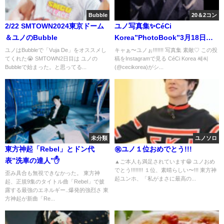
Bubble
20＆2コン
2/22 SMTOWN2024東京ドーム
ユノ写真集✨CéCi
＆ユノのBubble
Korea”PhotoBook”3月18日プ
レオーダー&ジャカルタコン、
ユノはBubbleで「Vuja De」をオススメし
キャぁ〜ユノぉ!!!!!!! 写真集 素敵♡ この投
てくれた😭 SMTOWN2日目は ユノの
稿をInstagramで見る CéCi Korea 쎄씨
ticket買えなかった😭
Bubbleで始まった。と思ってる...
(@cecikorea)がシ...
未分類
ユノソロ
東方神起「Rebel」とドン代
㊗ユノ１位おめでとう!!!
表”洗車の達人”✋
▲ご本人も満足されています😁 ユノおめ
でとう!!!!!!!! １位、素晴らしい〜!!! 東方神
歪み具合も無視できなかった。 東方神
起ユンホ、「私がまさに最高の...
起、正規9集のタイトル曲「Rebel」で披
露する最強のエネルギー..爆発的強烈さ 東
方神起が新曲「Re...