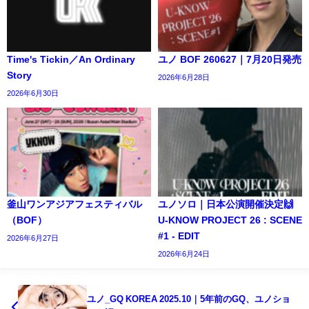
Time's Tickin／An Ordinary
ユノ BOF 260627｜7月20日発売
Story
2026年6月28日
2026年6月30日
釜山ワンアジアフェスティバル
ユノソロ｜日本公演開催決定🙌
（BOF）
U-KNOW PROJECT 26 : SCENE
#1 - EDIT
2026年6月27日
2026年6月24日
ユノ_GQ KOREA 2025.10｜5年前のGQ、ユノショ