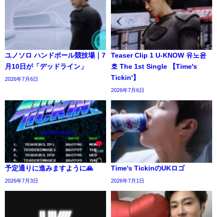
ユノソロ ハンドボール競技場｜7
Teaser Clip 1 U-KNOW 유노윤
月10日が「デッドライン」
호 The 1st Single 【Time's
Tickin'】
2026年7月6日
2026年7月6日
予定通りに進みますように🙏
Time's TickinのUKロゴ
2026年7月3日
2026年7月1日