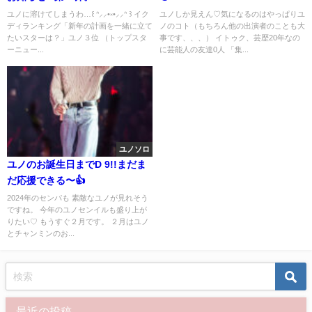
ユノに溶けてしまうわ…꒰ ᐢ⸝⸝•༝•⸝⸝ᐢ ꒱ イク
ユノしか見えん♡気になるのはやっぱりユ
ディランキング「新年の計画を一緒に立て
ノのコト（もちろん他の出演者のことも大
たいスターは？」ユノ３位 （トップスタ
事です、、、） イトゥク、芸歴20年なの
ーニュー...
に芸能人の友達0人 「集...
ユノソロ
ユノのお誕生日までD 9!!まだま
だ応援できる〜👍
2024年のセンパも 素敵なユノが見れそう
ですね。 今年のユノセンイルも盛り上が
りたい♡ もうすぐ２月です。 ２月はユノ
とチャンミンのお...
最近の投稿