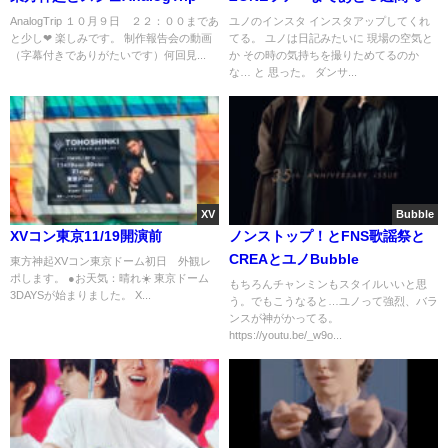
AnalogTrip １０月９日 ２２：００まであ
ユノのインスタ インスタアップしてくれ
と少し❤ 楽しみです。 制作報告会の動画
てる。 ユノは日記みたいに 現場の空気と
（字幕付きでありがたいです）何回見...
か その時の気持ちを撮りためてるのか
な… と 思った。 ダンサ...
XV
Bubble
XVコン東京11/19開演前
ノンストップ！とFNS歌謡祭と
CREAとユノBubble
東方神起XVコン東京ドーム初日 外観レ
ポします。 ●お天気：晴れ☀️ 東京ドーム
もちろんチャンミンもスタイルいいと思
3DAYSが始まりました。 X...
う。でもこうなると…ユノって強烈、バラ
ンスが神がかってる。
https://youtu.be/_w9o...