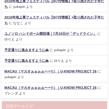
2018年地上軍フェスティバル【9/7付情報】+取り残された子羊た
ち
に
yukapin
より
2018年地上軍フェスティバル【9/7付情報】+取り残された子羊た
ち
に
ななこ
より
ユノソロ ハンドボール競技場｜7月10日が「デッドライン」
に
ゆりえ
より
予定通りに進みますように🙏
に
yukapin
より
予定通りに進みますように🙏
に
ゆりえ
より
MACAU（マカオぉぉぉぉーー!!）｜U-KNOW PROJECT 26
に
yukapin
より
MACAU（マカオぉぉぉぉーー!!）｜U-KNOW PROJECT 26
に
ブレンダ
より
月別アーカイブ