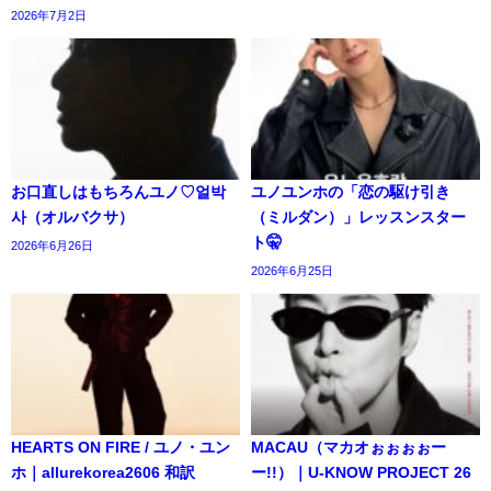
2026年7月2日
お口直しはもちろんユノ♡얼박
ユノユンホの「恋の駆け引き
사（オルバクサ）
（ミルダン）」レッスンスター
ト🤫
2026年6月26日
2026年6月25日
HEARTS ON FIRE / ユノ・ユ​​ン
MACAU（マカオぉぉぉぉー
ホ｜allurekorea2606 和訳
ー!!）｜U-KNOW PROJECT 26