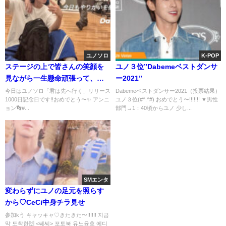
ユノソロ
K-POP
ステージの上で皆さんの笑顔を
ユノ３位”Dabemeベストダンサ
見ながら一生懸命頑張って、一
ー2021”
緒に楽しむのがすごく”しあわせ
今日はユノソロ「君は先へ行く」リリース
Dabemeベストダンサー2021（投票結果）
1000日記念日です!!おめでとう〜✨️ アンニ
ユノ３位(#^.^#) おめでとう〜!!!!!!! ▼男性
な瞬間”かな〜と思います。byユ
ョン👣#...
部門→1：40頃からユノ 少し...
ノ♡
SMエンタ
変わらずにユノの足元を照らす
から♡CeCi中身チラ見せ
参加kう キャッキャ♡きたきた〜!!!!!! 지금
막 도착한🙌 <쎄씨> 포토북 유노윤호 에디