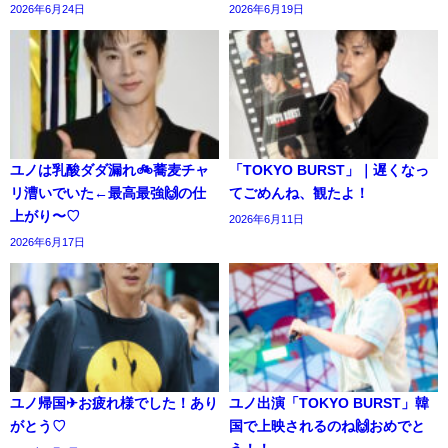
2026年6月24日
2026年6月19日
ユノは乳酸ダダ漏れ🚲️蕎麦チャ
「TOKYO BURST」｜遅くなっ
リ漕いでいた←最高最強🙌の仕
てごめんね、観たよ！
上がり〜♡
2026年6月11日
2026年6月17日
ユノ帰国✈お疲れ様でした！あり
ユノ出演「TOKYO BURST」韓
がとう♡
国で上映されるのね🙌おめでと