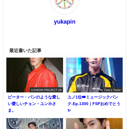
yukapin
最近書いた記事
U-KNOW PROJECT 26
Time's Tickin'
ピーター・パンのような愛し
ユノ1位👑ミュージックバン
い愛しいチョン・ユンホさ
ク-Ep.1300｜FSPおめでとう
ま。
✨️