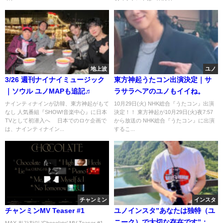
地上波
ユノ
3/26 週刊ナイナイミュージック
東方神起うたコン出演決定｜サ
｜ソウル ユノMAPも追記♬
ラサラヘアのユノもイイね。
ナインティナインが訪韓、東方神起がもて
10月29日(火) NHK総合『うたコン』出演
なし 人気番組『SHOW!音楽中心』に日本
決定！！ 東方神起が10月29日(火)夜7:57
TVとして初潜入へ 日本でのロケ企画で
から放送の NHK総合『うたコン』に出演
は、ナインティナイン...
するこ...
チャンミン
インスタ
チャンミンMV Teaser #1
ユノインスタ”あなたは独特（ユ
ニーク）で大切な存在です”：ユ
MAX 최강창민 'Chocolate' MV Teaser #1