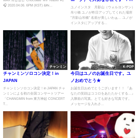
🎧 2020.04.06. 6PM (KST) &#x...
ノマップ追加
ユノインスタ 月影山（ウォルヨンサン）
吊り橋 ユノが昨日アップしてくれた場所
”月影山吊橋” 名前が美しいわぁ… ユノが
インスタにアップする...
チャンミン
K-POP
チャンミンソロコン決定！in
今日はユノのお誕生日です。ユ
JAPAN
ノおめでとう★
チャンミンソロコン決定！in JAPAN チャ
お誕生日おめでとうございます！！ 『あ
ンミンによる初の全国コンサートツアー
なたの笑顔はココロをあたたかくする…』
「CHANGMIN from 東方神起 CONCERT
入隊前の写真。とても好きな写真です。
T...
メッセージを入れさ...