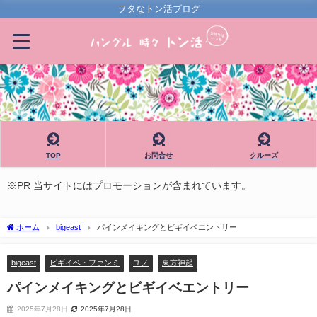
ヲタなトン活ブログ
TOP
お問合せ
クルーズ
※PR 当サイトにはプロモーションが含まれています。
ホーム
bigeast
パインメイキングとビギイベエントリー
bigeast
ビギイベ・ファンミ
ユノ
東方神起
パインメイキングとビギイベエントリー
2025年7月28日
2025年7月28日