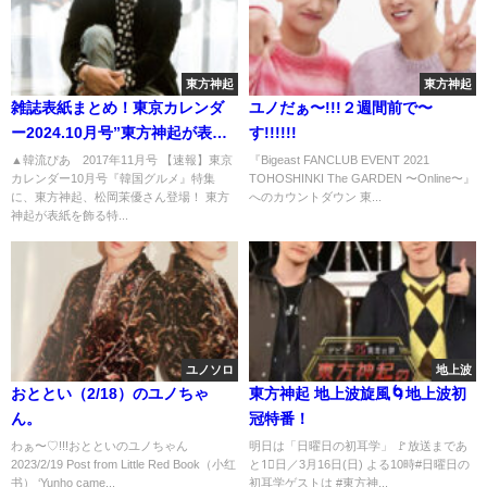
東方神起
東方神起
雑誌表紙まとめ！東京カレンダ
ユノだぁ〜!!!２週間前で〜
ー2024.10月号”東方神起が表紙
す!!!!!!
を飾る”
▲韓流ぴあ 2017年11月号 【速報】東京
『Bigeast FANCLUB EVENT 2021
カレンダー10月号『韓国グルメ』特集
TOHOSHINKI The GARDEN 〜Online〜』
に、東方神起、松岡茉優さん登場！ 東方
へのカウントダウン 東...
神起が表紙を飾る特...
ユノソロ
地上波
おととい（2/18）のユノちゃ
東方神起 地上波旋風🌀地上波初
ん。
冠特番！
わぁ〜♡!!!おとといのユノちゃん
明日は「日曜日の初耳学」 🚩放送まであ
2023/2/19 Post from Little Red Book（小红
と1⃣日／3月16日(日) よる10時#日曜日の
书） ‘Yunho came...
初耳学ゲストは #東方神...