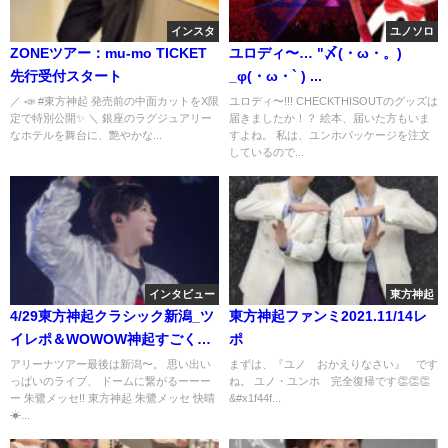
インスタ
ユノソロ
ZONEツアー：mu-mo TICKET
ユロディ〜… "〆(・ω・。)
先行受付スタート
_φ(・ω・` ) ...
／ 📣 #東方神起 発売前の中面カットをX限
ユロディ〜!!! CHECKTHISOUTのグッズは
定で特別公開✨ ＼ 銀座のラグジュアリー
届きましたか！？ 絵本、届いた方もいま
なホテルを舞台に、艶やかな...
すよね。 私は、ユンホパッケージを注文
しているので...
インタビュー
東方神起
4/29東方神起クラシック新潟_ツ
東方神起ファンミ2021.11/14レ
イレポ＆WOWOW神起すごく良
ポ
かった。
アリーナツアー最後は新潟〜。 思い出い
まずは、『ユノ おかえりなさい』 です
っぱいのライブ、 ドームに繋がるーーー
ね。 ユノ・ユンホ 完全復帰です👏👏👏
ー 朱鷺メッセ!! 東方神起 朱鷺メッセ 快晴
&#x1f44f...
☀...