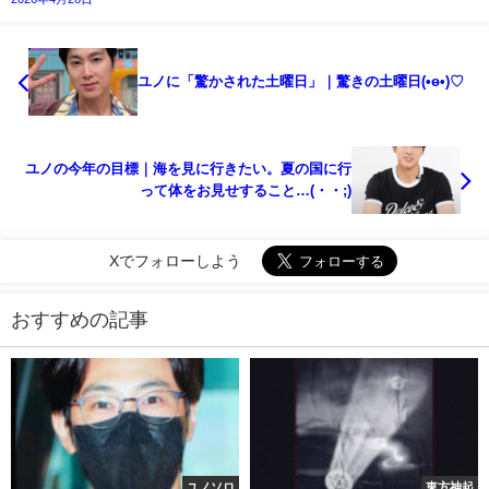
ユノに「驚かされた土曜日」｜驚きの土曜日(•ө•)♡
ユノの今年の目標｜海を見に行きたい。夏の国に行
って体をお見せすること…(・・;)
Xでフォローしよう
おすすめの記事
ユノソロ
東方神起