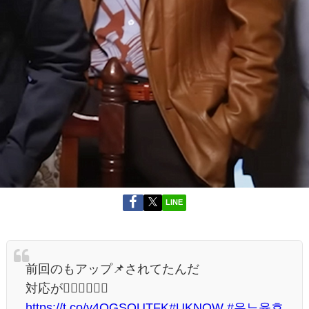
LINE
前回のもアップ📌されてたんだ
対応が👍🏻👍🏻👍🏻
https://t.co/y4OGSOUTFK
#UKNOW
#유노윤호