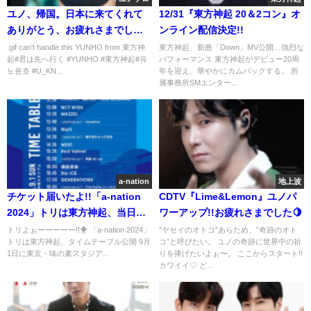
ユノ、帰国。日本に来てくれて
12/31『東方神起 20＆2コン』オ
ありがとう、お疲れさまでし
ンライン配信決定!!
た。
.gif can't handle this YUNHO from 東方神
東方神起、新曲「Down」MV公開…強烈な
起#君は先へ行く #YUNHO #東方神起#유
パフォーマンス 東方神起がデビュー20周
노윤호 #U_KN...
年を迎え、華やかにカムバックする。 所
属事務所SMエンター...
a-nation
地上波
チケット届いたよ!!「a-nation
CDTV『Lime&Lemon』ユノパ
2024」トリは東方神起、当日の
ワーアップ!!お疲れさまでした🍋
タイムテーブル公開
トリよぉーーーーー!!🐥 「a-nation 2024」
”ヤセイのオトコ”あらため、”奇跡のオト
トリは東方神起、タイムテーブル公開 9月
コ”と呼びたい。 ユノの奇跡に世界中の祈
1日に東京・味の素スタジア...
りを捧げたいよぉ〜。 ここからスタート!!
カワイイ♡ ど...