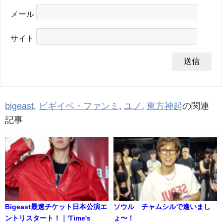
メール
サイト
bigeast
,
ビギイベ・ファンミ
,
ユノ
,
東方神起
の関連
記事
Bigeast最速チケット日本公演エ
ソウル チャムシルで逢いまし
ントリスタート！｜'Time's
ょ〜！