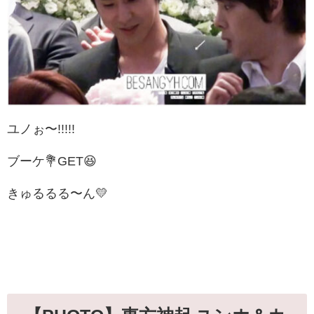
ユノぉ〜!!!!!
ブーケ💐GET😆
きゅるるる〜ん💛