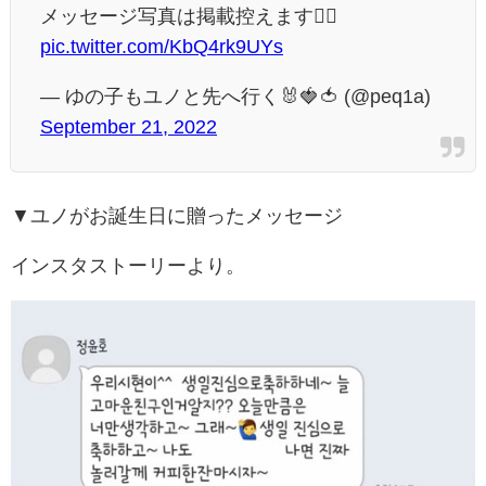
メッセージ写真は掲載控えます🙇‍♀️
pic.twitter.com/KbQ4rk9UYs
— ゆの子もユノと先へ行く🐰🍓🍅 (@peq1a)
September 21, 2022
▼ユノがお誕生日に贈ったメッセージ
インスタストーリーより。