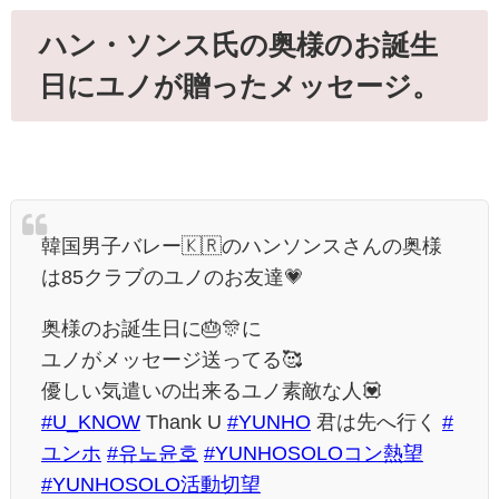
ハン・ソンス氏の奥様のお誕生
日にユノが贈ったメッセージ。
韓国男子バレー🇰🇷のハンソンスさんの奥様
は85クラブのユノのお友達💗
奥様のお誕生日に🎂🎊に
ユノがメッセージ送ってる🥰
優しい気遣いの出来るユノ素敵な人💟
#U_KNOW
Thank U
#YUNHO
君は先へ行く
#
ユンホ
#유노윤호
#YUNHOSOLOコン熱望
#YUNHOSOLO活動切望