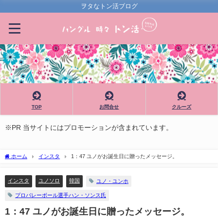
ヲタなトン活ブログ
TOP
お問合せ
クルーズ
※PR 当サイトにはプロモーションが含まれています。
ホーム
インスタ
1：47 ユノがお誕生日に贈ったメッセージ。
インスタ
ユノソロ
韓国
ユノ・ユンホ
プロバレーボール選手ハン・ソンス氏
1：47 ユノがお誕生日に贈ったメッセージ。