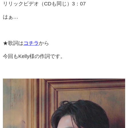
リリックビデオ（CDも同じ）3：07
はぁ…
★歌詞は
コチラ
から
今回もKelly様の作詞です。