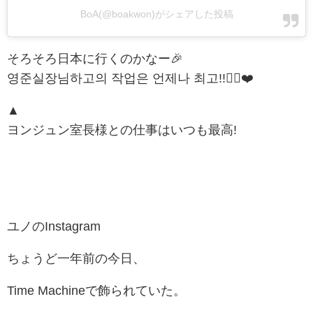
BoA(@boakwon)がシェアした投稿
そろそろ日本に行くのかなー🎉
영준실장님하고의 작업은 언제나 최고!!🙆‍♀️❤️
▲
ヨンジュン室長様との仕事はいつも最高!
ユノのInstagram
ちょうど一年前の今日、
Time Machineで飾られていた。