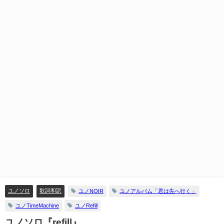
ユノソロ
歌詞和訳
ユノNOIR
ユノアルバム「君は先へ行く」
ユノTimeMachine
ユノRefill
ユノソロ『refill』