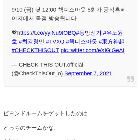
9/10 (금) 낮 12:00 책디스아웃 5화가 공식홈페
이지에서 독점 방송됩니다.
💖
https://t.co/yyiNu9IOBQ
#동방신기
#유노윤
호
#최강창민
#TVXQ
#책디스아웃
#東方神起
#CHECKTHISOUT
pic.twitter.com/eXiGiGeAIj
— CHECK THIS OUT.official
(@CheckThisOut_o)
September 7, 2021
ビヨンドルームをゲットしたのは
どっちのチームかな、