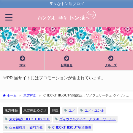
ヲタなトン活ブログ
TOP
お問合せ
クルーズ
※PR 当サイトにはプロモーションが含まれています。
ホーム
東方神起
CHECKTHIUOUT宿泊施設：ソノフェリーチェ ヴィヴァル
ディパーク
東方神起
東方神起めぐり
韓国
ユノ
ユノ・ユンホ
東方神起CHECK THIS OUT
ヴィヴァルディパーク スキーワールド
소노펠리체 비발디파크
CHECKTHISOUT宿泊施設