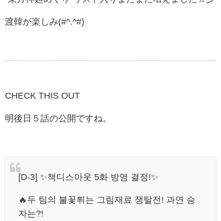
渡韓が楽しみ(#^.^#)
CHECK THIS OUT
明後日５話の公開ですね。
[D-3] ✨책디스아웃 5화 방영 결정!✨
🔥두 팀의 불꽃튀는 그림재료 쟁탈전! 과연 승
자는?!