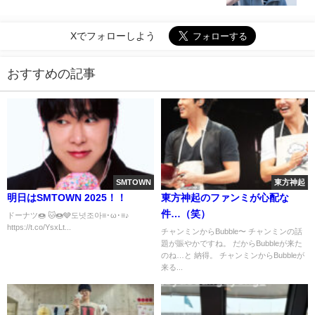
Xでフォローしよう
おすすめの記事
SMTOWN
東方神起
明日はSMTOWN 2025！！
東方神起のファンミが心配な
件…（笑）
ドーナツ🍩 🐱🍩🩶도넛조아≡･ω･≡♪
https://t.co/YsxLt...
チャンミンからBubble〜 チャンミンの話
題が賑やかですね。 だからBubbleが来た
のね…と 納得。 チャンミンからBubbleが
来る...