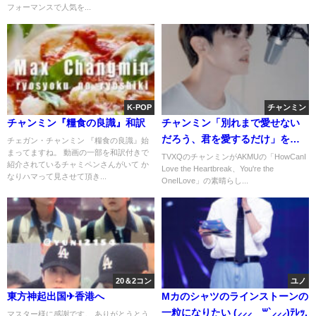
フォーマンスで人気を...
K-POP
チャンミン
チャンミン『糧食の良識』和訳
チャンミン「別れまで愛せない
だろう、君を愛するだけ」をカ
チェガン・チャンミン 『糧食の良識』始
まってますね。 動画の一部を和訳付きで
バー
TVXQのチャンミンがAKMUの「HowCanI
紹介されているチャミペンさんがいて か
Love the Heartbreak、You're the
なりハマって見させて頂き...
OneILove」の素晴らし...
20＆2コン
ユノ
東方神起出国✈香港へ
Mカのシャツのラインストーンの
一粒になりたい (⸝⸝⸝´꒳`⸝⸝⸝)ﾃﾚｯ.
マスター様に感謝です。 ありがとうとう