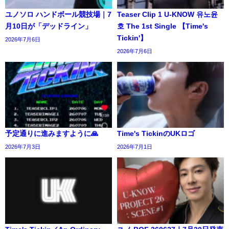
ユノソロ ハンドボール競技場｜7
Teaser Clip 1 U-KNOW 유노윤
月10日が「デッドライン」
호 The 1st Single 【Time's
Tickin'】
2026年7月6日
2026年7月6日
予定通りに進みますように🙏
Time's TickinのUKロゴ
2026年7月3日
2026年7月1日