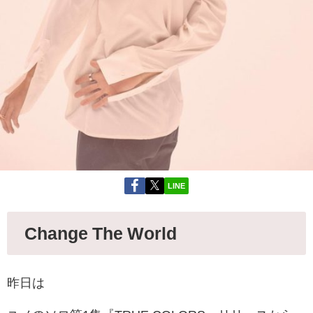
LINE
Change The World
昨日は