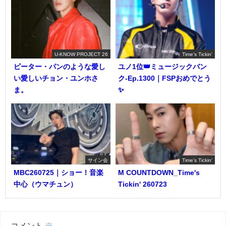
U-KNOW PROJECT 26
Time's Tickin'
ピーター・パンのような愛し
ユノ1位👑ミュージックバン
い愛しいチョン・ユンホさ
ク-Ep.1300｜FSPおめでとう
ま。
✨️
サイン会
Time's Tickin'
MBC260725｜ショー！音楽
M COUNTDOWN_Time's
中心（ウマチュン）
Tickin' 260723
コメント
※