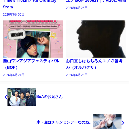
Time's Tickin／An Ordinary
ユノ BOF 260627｜7月20日発売
Story
2026年6月28日
2026年6月30日
釜山ワンアジアフェスティバル
お口直しはもちろんユノ♡얼박
（BOF）
사（オルバクサ）
2026年6月27日
2026年6月26日
BoAのお兄さん
木・金はチャンミンデーなのね。