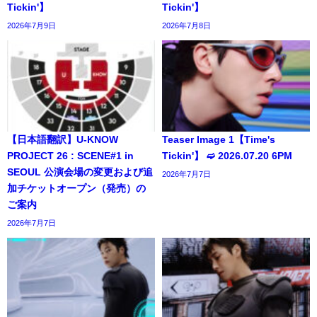
Tickin'】
Tickin'】
2026年7月9日
2026年7月8日
【日本語翻訳】U-KNOW
Teaser Image 1【Time's
PROJECT 26 : SCENE#1 in
Tickin'】 ➫ 2026.07.20 6PM
SEOUL 公演会場の変更および追
2026年7月7日
加チケットオープン（発売）の
ご案内
2026年7月7日