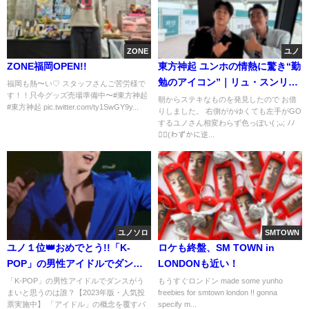
ZONE
ユノ
ZONE福岡OPEN!!
東方神起 ユンホの情熱に驚き“勤
勉のアイコン”｜リュ・スンリョ
福岡も熱〜い♡ スタッフさんご苦労様で
す！！只今グッズ売場準備中〜#東方神起
ンさん
朝からステキなものを発見したので お借
#東方神起 pic.twitter.com/ty1SwGY9y...
りしました。 右側がかゆくても左手がGO
するユノさん相変わらず色っぽい( ;ᴗ; ﾉﾉ
♡⃛(わずかに逆...
ユノソロ
SMTOWN
ユノ１位👑おめでとう!!「K-
ロケも終盤、SM TOWN in
POP」の男性アイドルでダンス
LONDONも近い！
がうまいと思うのは誰？
「K-POP」の男性アイドルでダンスがう
もうすぐロンドン made some yunho
まいと思うのは誰？【2023年版・人気投
freebies for smtown london !! gonna
票実施中】 「アイドル」の概念を覆すパ
specify m...