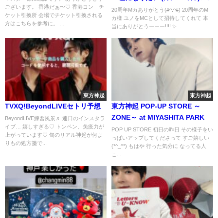
ございます。 香港だぁ〜♡ 香港コン チ
20周年Mカありがとう(#^.^#) 20周年のM
ケット引換所 会場でチケット引換される
カ様 ユノをMCとして招待してくれて 本
方はこちらを参考に。 ...
当にありがとうーーー!!!! ✨ ...
東方神起
東方神起
TVXQ!BeyondLIVEセトリ予想
東方神起 POP-UP STORE ～
ZONE～ at MIYASHITA PARK
BeyondLIVE練習風景♬ 連日のインスタラ
イブ… 嬉しすぎる♡ トンペン、免疫力が
POP UP STORE 初日の昨日 その様子をい
上がっています♡ 旬のリアル神起が何よ
っぱいアップしてくださって すご嬉しい
りもの処方箋で...
(*^_^*) もはや 行った気分に なってる人
こ...