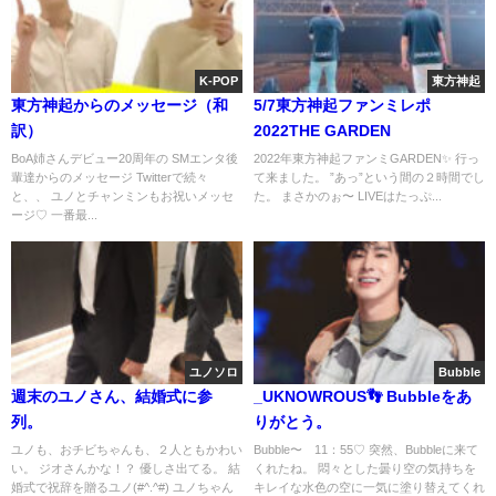
K-POP
東方神起
東方神起からのメッセージ（和
5/7東方神起ファンミレポ
訳）
2022THE GARDEN
BoA姉さんデビュー20周年の SMエンタ後
2022年東方神起ファンミGARDEN✨ 行っ
輩達からのメッセージ Twitterで続々
て来ました。 ”あっ”という間の２時間でし
と、、 ユノとチャンミンもお祝いメッセ
た。 まさかのぉ〜 LIVEはたっぷ...
ージ♡ 一番最...
ユノソロ
Bubble
週末のユノさん、結婚式に参
_UKNOWROUS👣 Bubbleをあ
列。
りがとう。
ユノも、おチビちゃんも、２人ともかわい
Bubble〜 11：55♡ 突然、Bubbleに来て
い。 ジオさんかな！？ 優しさ出てる。 結
くれたね。 悶々とした曇り空の気持ちを
婚式で祝辞を贈るユノ(#^.^#) ユノちゃん
キレイな水色の空に一気に塗り替えてくれ