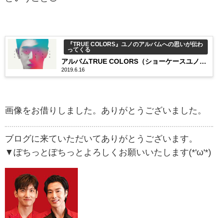
『TRUE COLORS』ユノのアルバムへの思いが伝わ
ってくる
アルバムTRUE COLORS（ショーケースユノの
2019.6.16
言葉）
画像をお借りしました。ありがとうございました。
ブログに来ていただいてありがとうございます。
▼ぽちっとぽちっとよろしくお願いいたします(*'ω'*)