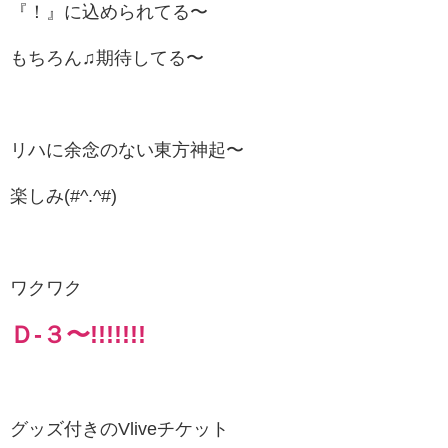
『！』に込められてる〜
もちろん♫期待してる〜
リハに余念のない東方神起〜
楽しみ(#^.^#)
ワクワク
Ｄ-３〜!!!!!!!
グッズ付きのVliveチケット