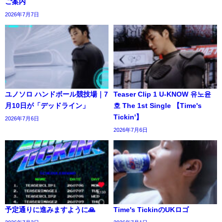
ご案内
2026年7月7日
ユノソロ ハンドボール競技場｜7
Teaser Clip 1 U-KNOW 유노윤
月10日が「デッドライン」
호 The 1st Single 【Time's
Tickin'】
2026年7月6日
2026年7月6日
予定通りに進みますように🙏
Time's TickinのUKロゴ