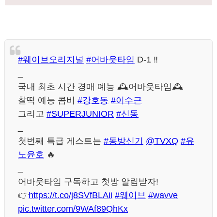
#웨이브오리지널
#어바웃타임
D-1 ‼️
_
국내 최초 시간 경매 예능 🕰️어바웃타임🕰️
찰떡 예능 콤비
#강호동
#이수근
그리고
#SUPERJUNIOR
#신동
_
첫번째 특급 게스트는
#동방신기
@TVXQ
#유
노윤호
🔥
_
어바웃타임 구독하고 첫방 알림받자!
👉
https://t.co/j8SVfBLAii
#웨이브
#wavve
pic.twitter.com/9WAf89QhKx