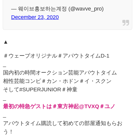
— 웨이브홍보하는계정 (@wavve_pro)
December 23, 2020
▲
＃ウェーブオリジナル＃アバウトタイムD-1
_
国内初の時間オークション芸能アバウトタイム
相性芸能コンビ＃カン・ホドン＃イ・スクン
そして#SUPERJUNIOR＃神童
_
最初の特急ゲストは＃東方神起@TVXQ＃ユノ
_
アバウトタイム購読して初めての部屋通知もらお
う！