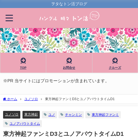
ヲタなトン活ブログ
TOP
お問合せ
クルーズ
※PR 当サイトにはプロモーションが含まれています。
ホーム
ユノソロ
東方神起ファンミD3とユノアバウトタイムD1
ユノソロ
東方神起
ユノ
チャンミン
東方神起ファンミ
ユノアバウトタイム
東方神起ファンミD3とユノアバウトタイムD1