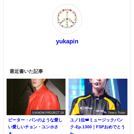
yukapin
最近書いた記事
U-KNOW PROJECT 26
Time's Tickin'
ピーター・パンのような愛し
ユノ1位👑ミュージックバン
い愛しいチョン・ユンホさ
ク-Ep.1300｜FSPおめでとう
ま。
✨️