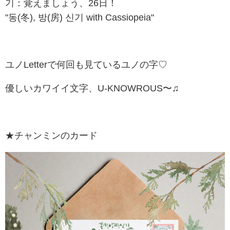
기：覚えましょう、26日！
"동(冬), 방(房) 신기 with Cassiopeia"
ユノLetterで何回も見ているユノの字♡
優しいカワイイ文字、U-KNOWROUS〜♫
★チャンミンのカード