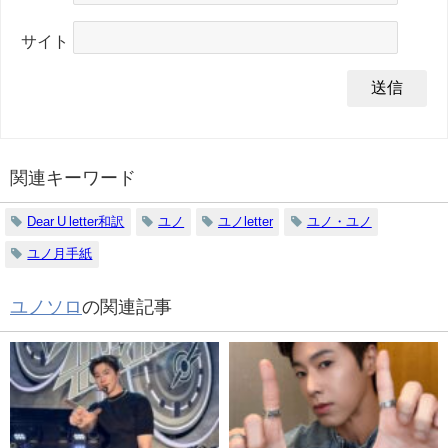
サイト
関連キーワード
Dear U letter和訳
ユノ
ユノletter
ユノ・ユノ
ユノ月手紙
ユノソロ
の関連記事