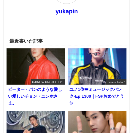
yukapin
最近書いた記事
U-KNOW PROJECT 26
Time's Tickin'
ピーター・パンのような愛し
ユノ1位👑ミュージックバン
い愛しいチョン・ユンホさ
ク-Ep.1300｜FSPおめでとう
ま。
✨️