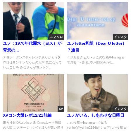
ユノソロ
インスタ
ユノ：1970年代麗水（ヨス）が
ユノletter和訳（Dear U letter）
背景の…
７通目
テヨン ダンスチャレンジありがとう🕺
うさみみさぁん〜♫ この投稿をInstagram
昨日はヨントンだったのね💚 気になって
で見る 나.홀.로.추.석🙆‍♂&#xfe0...
いたことを みなさんがヨントン...
XV
インスタ
XVコン大阪レポ12/21前編
ユノがいる、しあわせな日曜日
東方神起XVコンin 大阪 Xmasムード満載
この投稿をInstagramで見る
の大阪に ステージキングの2人が舞い降り
yunho(@yunho2154)がシェアした投稿 날