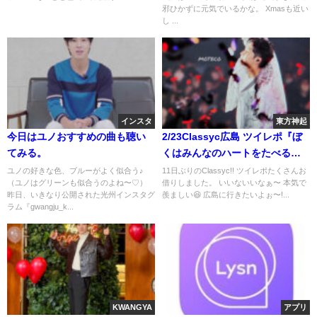
邪ひかずに元気でいるかな。 Xmasも近い
し ...
インスタ
東方神起
今日はユノおすすめの曲も聴い
2/23Classyc広島 ツイレポ『ぼ
てみる。
くはみんなのハートをたべるん
だ！』
ユノの好きな色、ブルーがよく似合う♪
11日ぶりのClassyc!! ツイレポたくさんお
（ユノはグリーンも似合うのよね〜♡）
借りしました。 いいないいなぁ〜 本気で
昨日、いきなり公開された光州インスタグ
羨ましい😆 広島に行きたいよぉ〜!...
ラム『gwangju_k...
KWANGYA
アプリ