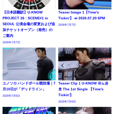
【日本語翻訳】U-KNOW
Teaser Image 1【Time's
PROJECT 26 : SCENE#1 in
Tickin'】 ➫ 2026.07.20 6PM
SEOUL 公演会場の変更および追
2026年7月7日
加チケットオープン（発売）の
ご案内
2026年7月7日
ユノソロ ハンドボール競技場｜7
Teaser Clip 1 U-KNOW 유노윤
月10日が「デッドライン」
호 The 1st Single 【Time's
Tickin'】
2026年7月6日
2026年7月6日