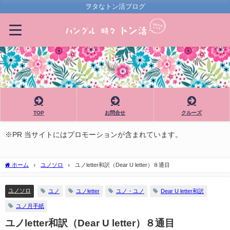
ヲタなトン活ブログ
TOP
お問合せ
クルーズ
※PR 当サイトにはプロモーションが含まれています。
ホーム
ユノソロ
ユノletter和訳（Dear U letter）８通目
ユノソロ
ユノ
ユノletter
ユノ・ユノ
Dear U letter和訳
ユノ月手紙
ユノletter和訳（Dear U letter）８通目