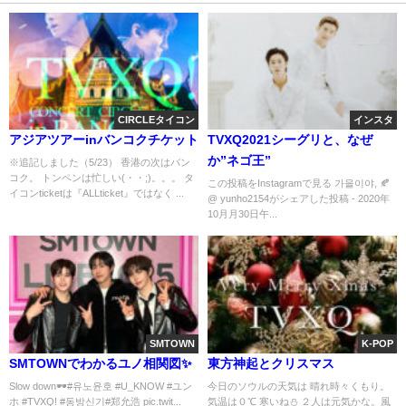
CIRCLEタイコン
インスタ
アジアツアーinバンコクチケット
TVXQ2021シーグリと、なぜ
か”ネゴ王”
※追記しました（5/23） 香港の次はバン
コク。 トンペンは忙しい(・・;)。。。 タ
この投稿をInstagramで見る 가을이야, 🍂
イコンticketは『ALLticket』ではなく ...
@ yunho2154がシェアした投稿 - 2020年
10月月30日午...
SMTOWN
K-POP
SMTOWNでわかるユノ相関図✨️
東方神起とクリスマス
Slow down🕶️#유노윤호 #U_KNOW #ユン
今日のソウルの天気は 晴れ時々くもり。
ホ #TVXQ! #동방신기#郑允浩 pic.twit...
気温は０℃ 寒いね⛄ ２人は元気かな。風