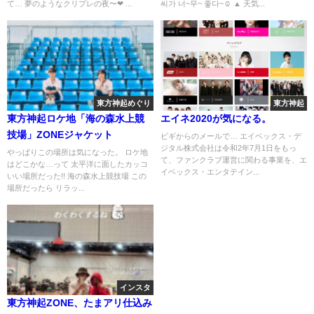
て… 夢のようなクリプレの夜〜❤︎ ...
씨가 너~무~ 좋다~☺ ▲ 天気...
東方神起めぐり
東方神起
東方神起ロケ地「海の森水上競
エイネ2020が気になる。
技場」ZONEジャケット
ビギからのメールで… エイベックス・デ
ジタル株式会社は令和2年7月1日をもっ
やっぱりこの場所は気になった。 ロケ地
て、ファンクラブ運営に関わる事業を、エ
はどこかな…って 太平洋に面したカッコ
イベックス・エンタテイン...
いい場所だった!! 海の森水上競技場 この
場所だったら リラッ...
インスタ
東方神起ZONE、たまアリ仕込み