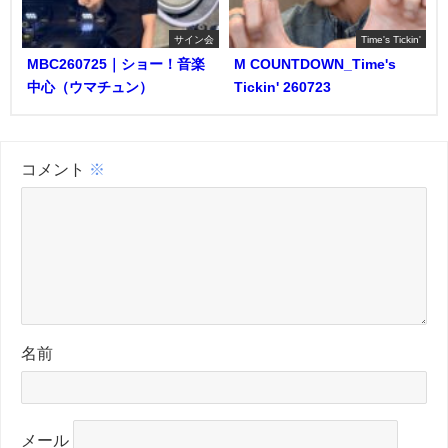
サイン会
Time's Tickin'
MBC260725｜ショー！音楽
M COUNTDOWN_Time's
中心（ウマチュン）
Tickin' 260723
コメント
※
名前
メール