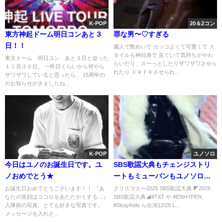
K-POP
20＆2コン
東方神起ドーム明日コンあと３
罪な男〜♡すぎる
日！！
麗人で艶めいて カッコよくて可愛くて ス
タイルも神頭身で 見ていて気持ちがやわ
東京ドーム 明日コン あと３日と迫った
らいだり、ス〜っとしたりザワザワさせら
１１月３０日。 一昨日くらいから何やら
れたり ドキドキさせられ...
ザワザワしていると思ったら… 15周年の
のお知らせがきましたね...
K-POP
ユノソロ
今日はユノのお誕生日です。ユ
SBS歌謡大典もチェンジストリ
ノおめでとう★
ートもミューバンもユノソロで
す✨️ファイティン!!
お誕生日おめでとうございます！！ 『あ
クリスマス〜2025 SBS歌謡大典 ◤2025
なたの笑顔はココロをあたたかくする…』
SBS歌謡大典◢#TXT や #ENHYPEN、
入隊前の写真。とても好きな写真です。
#StrayKids ら出演12/25 L...
メッセージを入れさ...