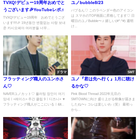
TVXQ!デビュー19周年おめでと
ユノbubble8/23
うございます🎉YouTubeレポ♬
バブるん♡ このラベンダー色のアイコン
は スマホのTOP画面に昇格してます♡ 日
TVXQ!デビュー19周年 おめでとうござ
曜日のユノBubble〜♫ 嬉しい(#^.^#) 週明
います!!!!🎉 19년동안 변함없는 사랑 보내
け...
준 카시오페아 여러분들 너무...
ドラマ
SMT
フラッティング職人のユンホさ
ユノ『君は先へ行く』1月に聴け
ん♡
るかな♡
NAVERユノカット♡ 플러팅 장인이 여기
Pink Blood Thread 2022年元旦の
있네ㅣ<레이스> 주간 클립 9ㅣ디즈니+ ▼
SMTOWNに向け 盛り上がる映像が届きま
フラッティング職人がここにいるㅣ&lt...
したね〜♪ コレは楽しいわ（笑） 最初っ
から...