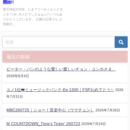
開始!!
東方神起ZONE、たまアリ〜わくわくどき
どき♡(＠_＠;) ひでしさぁぁん!! いつもあ
りがとうございます。 公園の広場でも 公
民館の...
最近の投稿
ピーター・パンのような愛しい愛しいチョン・ユンホさま。
2026年8月4日
ユノ1位👑ミュージックバンク-Ep.1300｜FSPおめでとう✨️
2026
年7月31日
MBC260725｜ショー！音楽中心（ウマチュン）
2026年7月26日
M COUNTDOWN_Time's Tickin' 260723
2026年7月24日