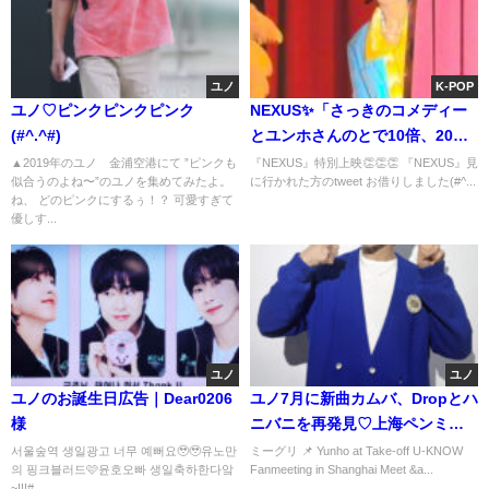
ユノ
K-POP
ユノ♡ピンクピンクピンク
NEXUS✨「さっきのコメディー
(#^.^#)
とユンホさんのとで10倍、20倍
くらいかかってるお金が違うと
▲2019年のユノ 金浦空港にて ”ピンクも
『NEXUS』特別上映👏👏👏 『NEXUS』見
似合うのよね〜”のユノを集めてみたよ。
に行かれた方のtweet お借りしました(#^...
思う」ソンモ談
ね、 どのピンクにするぅ！？ 可愛すぎて
優しす...
ユノ
ユノ
ユノのお誕生日広告｜Dear0206
ユノ7月に新曲カムバ、Dropとハ
様
ニバニを再発見♡上海ペンミ
_260315
서울숲역 생일광고 너무 예뻐요🥹🥹유노만
ミーグリ 📌 Yunho at Take-off U-KNOW
의 핑크블러드🩷윤호오빠 생일축하한다앜
Fanmeeting in Shanghai Meet &a...
~!!!#...