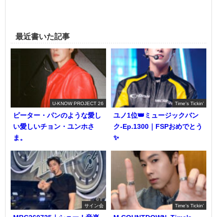
最近書いた記事
U-KNOW PROJECT 26
Time's Tickin'
ピーター・パンのような愛し
ユノ1位👑ミュージックバン
い愛しいチョン・ユンホさ
ク-Ep.1300｜FSPおめでとう
ま。
✨️
サイン会
Time's Tickin'