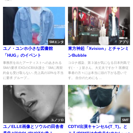
SMエンタ
アプリ
ユノ・ユンホ小さな図書館
東方神起「Xvision」とチャンミ
「HUG」のイベント
ンBubble
事務所を出たアーティストへのあきれる
コロナ感染、第３波が気になる日本列島で
SMの要求 EXOのCBX弁護士「SMに再契
す(・・;) 皆さん、大丈夫ですか？ 医療従
約金も受け取らない..売上高の10%を不当
事者の方々には本当に頭の下がる思いで
に要求 グループ...
す。 自分のためにも ...
ユノソロ
SMT
ユノELLE画像とソウルの田舎者
CDTV出演キャンセル(T_T)。と