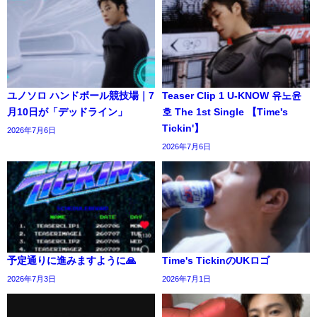
ユノソロ ハンドボール競技場｜7
Teaser Clip 1 U-KNOW 유노윤
月10日が「デッドライン」
호 The 1st Single 【Time's
Tickin'】
2026年7月6日
2026年7月6日
予定通りに進みますように🙏
Time's TickinのUKロゴ
2026年7月3日
2026年7月1日