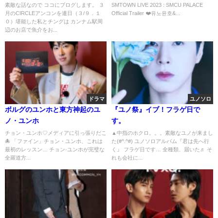
♡
素敵な話なので ココにブログします。 ３
SMTOWN LIVE 2023 : SMCU PALACE
月のCIRCLEアンコンを連日（３/９．１
Official Trailer ❤️유노윤호&...
０）堪能した私とチングは カンナム駅周
辺のお店で魚介をお...
ドラマ
ユノソロ
ボルグのユンホと東方神起のユ
『ユノ祭』イブ！フラゲ日で
ノ・ユンホ
す。
チョン・ユンホ♡メディアに引っ張りだこ
▲中指のホクロ。。。素敵なユノが来まし
🐙 「ファイン」チョン・ユンホ、これは
た(#^.^#) ユノソロアルバム『君は先へ行
最初のレッスン… チョン·ユンホが完璧な
く』 フラゲ日です… 全種類、届いた♬ そ
全羅道方...
れも会社に...