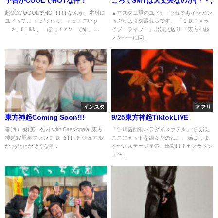
予告がCOOLでHOTな件！
ころでSMTは大丈夫なのか(・・;
超COOOOOLでHOT!!!!!!! なんか、本当に
▲マスク二重のユノ✨ それでもイケメン
ユノって… ｆｄ’；ｍん、ｆｄｒごいｐ
っぷりはダダ漏れ♡です。 『ＣＤＴＶラ
「ｚ」f’；lkkj、「ぽじｆｓV です。 ...
イブ！ライブ！』出演見送り 『東方神起
メンバーに関...
インスタ
アプリ
東方神起Coming Soon!!!
9/25東方神起TiktokLIVE
동(冬), 방(房), 신기 with Cassiopeia 東方
『仁川雲西洞パラダイスホテル』で収録。
神起17周年ファンミ Ｄ-６!!!!! ビジュアル
ここにセットを組んだのね。。 始まりま
が あたたかそうな明...
す〜♫ ステージ皇帝、出勤!!!!!! ▼フラッシ
ュ〜...