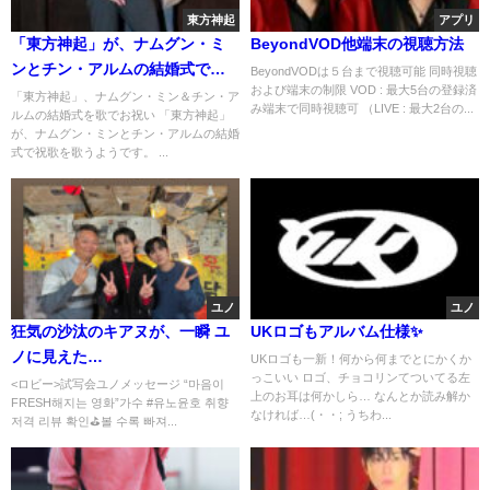
東方神起
アプリ
「東方神起」が、ナムグン・ミ
BeyondVOD他端末の視聴方法
ンとチン・アルムの結婚式で祝
BeyondVODは５台まで視聴可能 同時視聴
および端末の制限 VOD : 最大5台の登録済
歌♡ユノ繋がり…!?
「東方神起」、ナムグン・ミン＆チン・ア
み端末で同時視聴可 （LIVE : 最大2台の...
ルムの結婚式を歌でお祝い 「東方神起」
が、ナムグン・ミンとチン・アルムの結婚
式で祝歌を歌うようです。 ...
ユノ
ユノ
狂気の沙汰のキアヌが、一瞬 ユ
UKロゴもアルバム仕様✨️
ノに見えた…
UKロゴも一新！何から何までとにかくか
っこいい ロゴ、チョコリンてついてる左
<ロビー>試写会ユノメッセージ “마음이
上のお耳は何かしら… なんとか読み解か
FRESH해지는 영화”가수 #유노윤호 취향
なければ…(・・; うちわ...
저격 리뷰 확인⛳볼 수록 빠져...