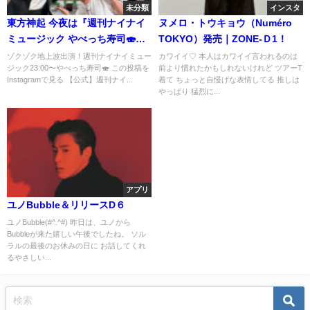
未分類
インスタ
東方神起 今夜は『週刊ナイナイ
ヌメロ・トウキョウ（Numéro
ミュージック やべっち寿司🍣』
TOKYO）発売｜ZONE-Ｄ1！
23:00〜
ゾクゾク地上波出演！週刊ナイナイミュー
カワイイ♡ 本人はカワイイ言われるのは
ジック23:00〜やべっち寿司🍣 この投稿を
前より慣れたかもしれないけれど ツアーT
Instagramで見る 【公式】週刊ナイ...
着て ちょっと自慢げな表情してる 推しは
やっぱり 猛烈に...
アプリ
ユノBubble＆リリースD６
ユノBubble(#^.^#) 昨日は、ユノから
Bubbleが来た嬉しい午後でしたね。 ソル
ラルの最後のお休みの日に お話してくれ
るやさしい...