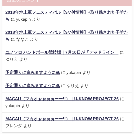
2018年地上軍フェスティバル【9/7付情報】+取り残された子羊た
ち
に
yukapin
より
2018年地上軍フェスティバル【9/7付情報】+取り残された子羊た
ち
に
ななこ
より
ユノソロ ハンドボール競技場｜7月10日が「デッドライン」
に
ゆりえ
より
予定通りに進みますように🙏
に
yukapin
より
予定通りに進みますように🙏
に
ゆりえ
より
MACAU（マカオぉぉぉぉーー!!）｜U-KNOW PROJECT 26
に
yukapin
より
MACAU（マカオぉぉぉぉーー!!）｜U-KNOW PROJECT 26
に
ブレンダ
より