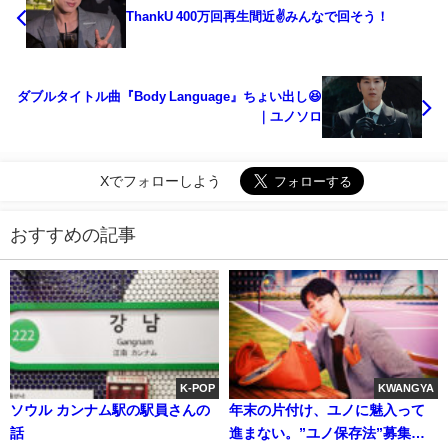
ThankU 400万回再生間近✌みんなで回そう！
ダブルタイトル曲『Body Language』ちょい出し😆
｜ユノソロ
Xでフォローしよう
おすすめの記事
K-POP
KWANGYA
ソウル カンナム駅の駅員さんの
年末の片付け、ユノに魅入って
話
進まない。”ユノ保存法”募集中