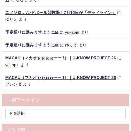
ユノソロ ハンドボール競技場｜7月10日が「デッドライン」
に
ゆりえ
より
予定通りに進みますように🙏
に
yukapin
より
予定通りに進みますように🙏
に
ゆりえ
より
MACAU（マカオぉぉぉぉーー!!）｜U-KNOW PROJECT 26
に
yukapin
より
MACAU（マカオぉぉぉぉーー!!）｜U-KNOW PROJECT 26
に
ブレンダ
より
月別アーカイブ
メタ情報