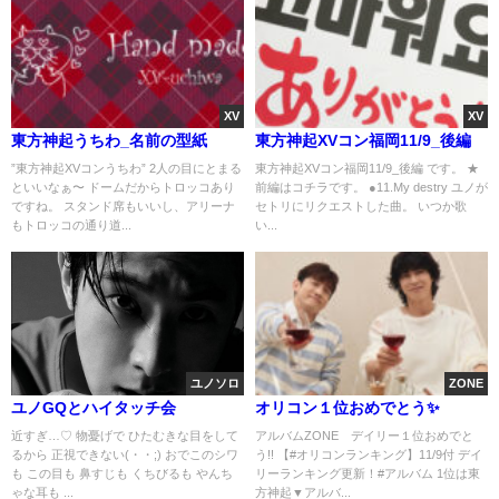
XV
XV
東方神起うちわ_名前の型紙
東方神起XVコン福岡11/9_後編
”東方神起XVコンうちわ” 2人の目にとまる
東方神起XVコン福岡11/9_後編 です。 ★
といいなぁ〜 ドームだからトロッコあり
前編はコチラです。 ●11.My destry ユノが
ですね。 スタンド席もいいし、アリーナ
セトリにリクエストした曲。 いつか歌
もトロッコの通り道...
い...
ユノソロ
ZONE
ユノGQとハイタッチ会
オリコン１位おめでとう✨️
近すぎ…♡ 物憂げで ひたむきな目をして
アルバムZONE デイリー１位おめでと
るから 正視できない(・・;) おでこのシワ
う!! 【#オリコンランキング】11/9付 デイ
も この目も 鼻すじも くちびるも やんち
リーランキング更新！#アルバム 1位は東
ゃな耳も ...
方神起▼アルバ...