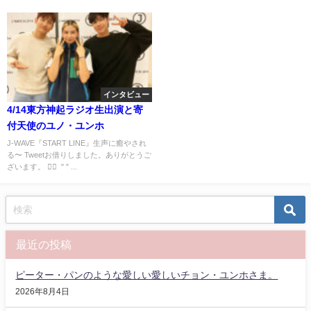
インタビュー
4/14東方神起ラジオ生出演と寄
付天使のユノ・ユンホ
J-WAVE『START LINE』生声に癒やされ
る〜 Tweetお借りしました。ありがとうご
ざいます。 ♥⃛ ︎ " " ...
最近の投稿
ピーター・パンのような愛しい愛しいチョン・ユンホさま。
2026年8月4日