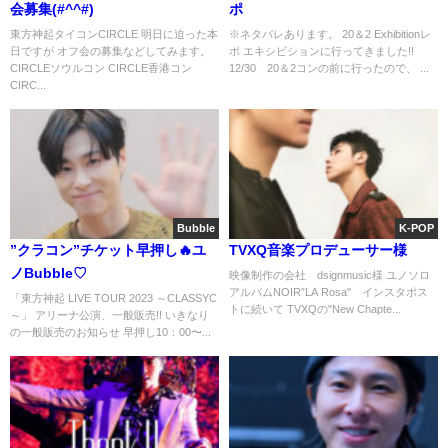
会募集(#^^#)
ポ
東方神起タイコンCIRCLE 明日に迫った本
※ネタバレあります。 20＆2 Exhibitionレ
日ですが オフ会の募集などしてみます。
ポ エキシビションに行ってきました!!
CIRCLEソウルコン CIRCLE香港コン
12/30 20＆2コンの前に行ったので、 ...
CIRC...
Bubble
K-POP
”クラコン”チケット早押し🔥ユ
TVXQ音楽プロデューサー様
ノBubble♡
映像制作の会社 dsignmusic様 ユノソロ
アルバムNOIR”LA Rosa" インスタポス
「東方神起 LIVE TOUR 2023 ～CLASSYC
トに続いて TVXQの"New Chapte...
～」 アリーナ公演、一般販売!! いきなり
の一般販売のお知らせ 早押し10：00〜...