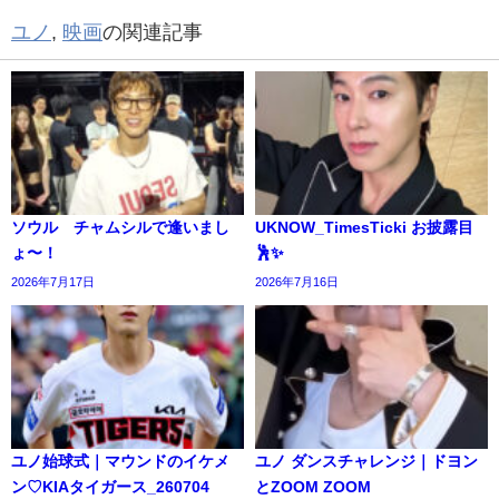
ユノ
,
映画
の関連記事
ソウル チャムシルで逢いまし
UKNOW_TimesTicki お披露目
ょ〜！
🕺✨️
2026年7月17日
2026年7月16日
ユノ始球式｜マウンドのイケメ
ユノ ダンスチャレンジ｜ドヨン
ン♡KIAタイガース_260704
とZOOM ZOOM