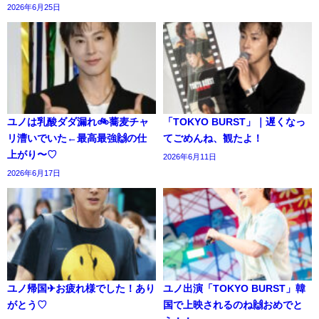
2026年6月25日
ユノは乳酸ダダ漏れ🚲️蕎麦チャ
「TOKYO BURST」｜遅くなっ
リ漕いでいた←最高最強🙌の仕
てごめんね、観たよ！
上がり〜♡
2026年6月11日
2026年6月17日
ユノ帰国✈お疲れ様でした！あり
ユノ出演「TOKYO BURST」韓
がとう♡
国で上映されるのね🙌おめでと