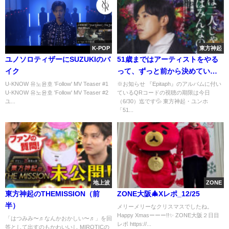
K-POP
東方神起
ユノソロティザーにSUZUKIのバ
51歳まではアーティストをやる
イク
って、ずっと前から決めている
んですよ
U-KNOW 유노윤호 'Follow' MV Teaser #1
※お知らせ 『Epitaph』のアルバムに付い
U-KNOW 유노윤호 'Follow' MV Teaser #2
ているQRコードの視聴の期限は今日
ユ...
（6/30）迄です💦 東方神起・ユンホ
「51...
地上波
ZONE
東方神起のTHEMISSION（前
ZONE大阪🎄Xレポ_12/25
半）
メリーメリーなクリスマスでしたね。
Happy Xmasーーー!!✨️ ZONE大阪２日目
「はつみみ〜♬なんかおかしい〜♬」を回
レポ https://...
答として出すのもかわいいし MIROTICの