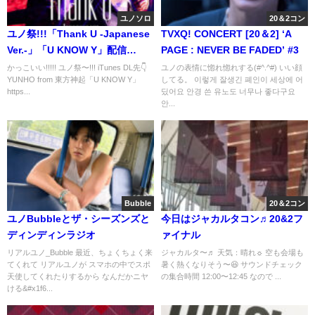
ユノソロ
20＆2コン
ユノ祭!!!「Thank U -Japanese
TVXQ! CONCERT [20＆2] ‘A
Ver.-」「U KNOW Y」配信
PAGE : NEVER BE FADED’ #3
START♬
かっこいい!!!!! ユノ祭〜!!! iTunes DL先👇
ユノの表情に惚れ惚れする(#^.^#) いい顔
YUNHO from 東方神起「U KNOW Y」
してる。 이렇게 잘생긴 폐인이 세상에 어
https...
딨어요 안경 쓴 유노도 너무나 좋다구요
안...
Bubble
20＆2コン
ユノBubbleとザ・シーズンズと
今日はジャカルタコン♬20&2フ
ディンディンラジオ
ァイナル
リアルユノ_Bubble 最近、ちょくちょく来
ジャカルタ〜♬ 天気：晴れ☼ 空も会場も
てくれて リアルユノが スマホの中でスポ
暑く熱くなりそう〜😆 サウンドチェック
天使してくれたりするから なんだかニヤ
の集合時間 12:00〜12:45 なので ...
ける&#x1f6...