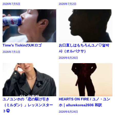
2026年7月5日
2026年7月2日
Time's TickinのUKロゴ
お口直しはもちろんユノ♡얼박
사（オルバクサ）
2026年7月1日
2026年6月26日
ユノユンホの「恋の駆け引き
HEARTS ON FIRE / ユノ・ユ​​ン
（ミルダン）」レッスンスター
ホ｜allurekorea2606 和訳
ト🤫
2026年6月24日