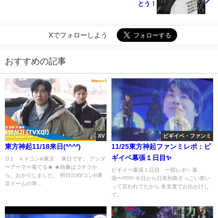
とう！
Xでフォローしよう
おすすめの記事
XV
ビギイベ・ファンミ
東方神起11/18来日(*^^*)
11/25東方神起ファンミレポ：ビ
ギイベ幕張１日目✨
Ｄ1 ＸＶコンin東京 来日です。 アンダ
ーアーマー着てる★ ★画像はコチラか
ビギイベ幕張１日目 一部レポ✨ 幕
ら。おかりしました。 明日のXVコンin東
張〜!!!!!!!! 今日から日本列島すっごい寒い
京ドームの準...
って言われてたから 冬支度でお出かけし
て...