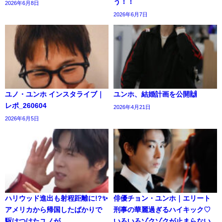
う！！
2026年6月8日
2026年6月7日
ユノ・ユンホ インスタライブ｜
ユンホ、結婚計画を公開🙌
レポ_260604
2026年4月21日
2026年6月5日
ハリウッド進出も射程距離に!?✨️
俳優チョン・ユンホ｜エリート
アメリカから帰国したばかりで
刑事の華麗過ぎるハイキック♡
駆けつけたユノが…
いろいろゾクゾクが止まらない