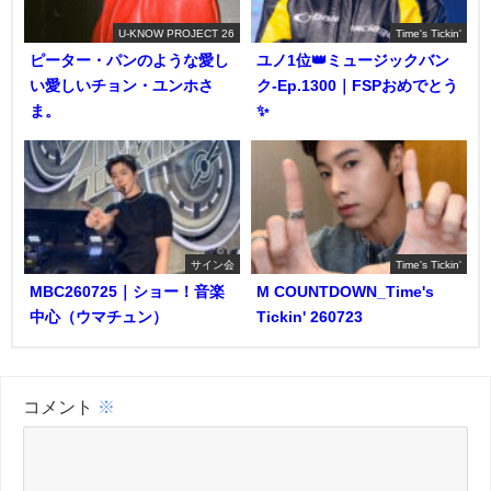
U-KNOW PROJECT 26
Time's Tickin'
ピーター・パンのような愛し
ユノ1位👑ミュージックバン
い愛しいチョン・ユンホさ
ク-Ep.1300｜FSPおめでとう
ま。
✨️
サイン会
Time's Tickin'
MBC260725｜ショー！音楽
M COUNTDOWN_Time's
中心（ウマチュン）
Tickin' 260723
コメント
※