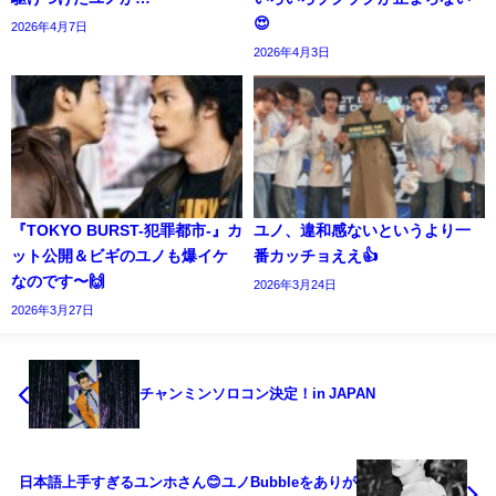
😍
2026年4月7日
2026年4月3日
『TOKYO BURST-犯罪都市-』カ
ユノ、違和感ないというより一
ット公開＆ビギのユノも爆イケ
番カッチョええ👍️
なのです〜🙌
2026年3月24日
2026年3月27日
チャンミンソロコン決定！in JAPAN
日本語上手すぎるユンホさん😊ユノBubbleをありが