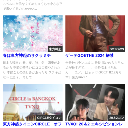
スペルに自信なくてめちゃくちゃ小さな字
で書いてるのもかわい...
東方神起
SMTOWN
春は東方神起のサクラミチ
ゲーテGOETHE 2024 解禁
日本も韓国も 春、夏、秋、冬 四季があ
全身神バランス故に 身長 高いのもちろん
るから 季節の移ろいにココロ癒やされた
足が長すぎて、、、 全身収まりきれ
り 季節ごとの楽しみがあったり ステキだ
ん ユノ。 はぁぁ♡ GOETHE12月号
な〜と思う。 そして...
本日発売&#x27...
CIRCLEタイコン
20＆2コン
東方神起タイコンCIRCLE オフ
TVXQ! 20＆2 エキシビションレ