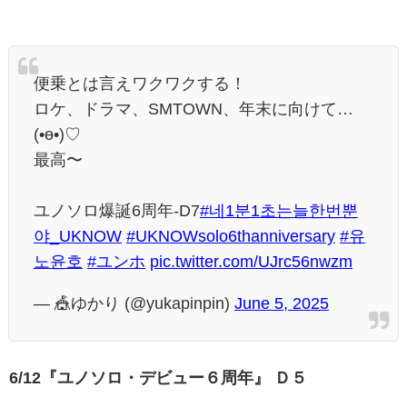
便乗とは言えワクワクする！
ロケ、ドラマ、SMTOWN、年末に向けて…
(•ө•)♡
最高〜
ユノソロ爆誕6周年-D7
#네1분1초는늘한번뿐
야_UKNOW
#UKNOWsolo6thanniversary
#유
노윤호
#ユンホ
pic.twitter.com/UJrc56nwzm
— 🎪ゆかり (@yukapinpin)
June 5, 2025
6/12『
ユノソロ・デビュー６周年』 Ｄ５