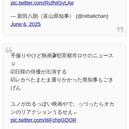
pic.twitter.com/RufNiGyLAe
— 新田八朗（富山県知事） (@nitta8chan)
June 6, 2025
手撮りやけど映画🎬犯罪都市ロケのニュース
☺️
☑️日韓の俳優が出演する
☑️レカペたまたま通りかかった県知事もごき
げん
ユノが出るっぽい映画やで。っつったらオカ
ンのリアクションうるせえ←
pic.twitter.com/I6FchpGDOR