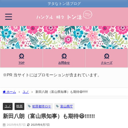
ヲタなトン活ブログ
TOP
お問合せ
クルーズ
※PR 当サイトにはプロモーションが含まれています。
ホーム
ユノ
新田八朗（富山県知事）も期待😆!!!!!!
ユノ
映画
犯罪都市ロケ
富山県庁
新田八朗（富山県知事）も期待😆!!!!!!
2025年6月7日
2025年6月7日