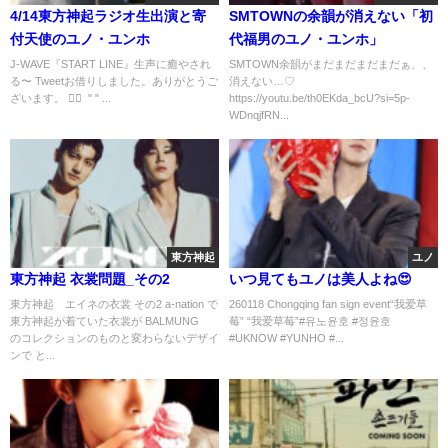
4/14東方神起ラジオ生出演と寄
SMTOWNの余韻が消えない「初
付天使のユノ・ユンホ
代福男のユノ・ユンホ」
J-WAVE『START LINE』生声に癒やされ
SMTOWN余韻がまだまだまだまだぁ、、
る〜 Tweetお借りしました。ありがとうご
消えない…♡
ざいます。 ♥⃛ ︎ " " ...
https://youtu.be/th0EKda_bcU?si=5p-
WDnqjfRN...
東方神起
ユノ
東方神起 衣裳問題_その2
いつ見てもユノは美人よね😍
東方神起 エイネの衣裳 その2 a-nation で
260118 Chongqing fan sign event“我爱草
東方神起が着ていた衣裳が BALMUNG
莓” “我爱草莓”#유노윤호 #정윤호
のコレクションのものと変わらないデザイ
#UKNOW #YUNHO #...
ンで と...