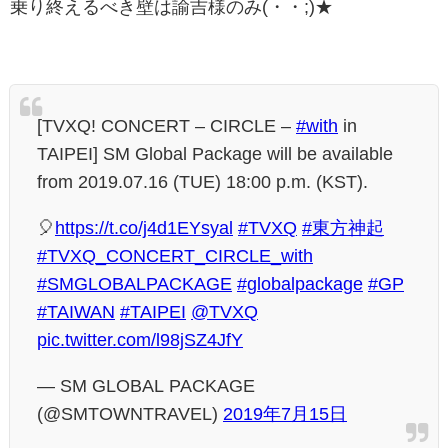
乗り終えるべき壁は諭吉様のみ(・・;)★
[TVXQ! CONCERT – CIRCLE –
#with
in
TAIPEI] SM Global Package will be available
from 2019.07.16 (TUE) 18:00 p.m. (KST).
🎈
https://t.co/j4d1EYsyal
#TVXQ
#東方神起
#TVXQ_CONCERT_CIRCLE_with
#SMGLOBALPACKAGE
#globalpackage
#GP
#TAIWAN
#TAIPEI
@TVXQ
pic.twitter.com/l98jSZ4JfY
— SM GLOBAL PACKAGE
(@SMTOWNTRAVEL)
2019年7月15日