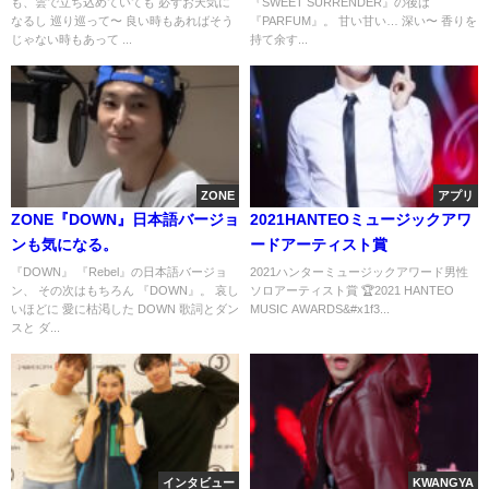
も、雲で立ち込めていても 必ずお天気に
『SWEET SURRENDER』の後は
なるし 巡り巡って〜 良い時もあればそう
『PARFUM』。 甘い甘い… 深い〜 香りを
じゃない時もあって ...
持て余す...
ZONE
アプリ
ZONE『DOWN』日本語バージョ
2021HANTEOミュージックアワ
ンも気になる。
ードアーティスト賞
『DOWN』 『Rebel』の日本語バージョ
2021ハンターミュージックアワード男性
ン、 その次はもちろん 『DOWN』。 哀し
ソロアーティスト賞 🏆2021 HANTEO
いほどに 愛に枯渇した DOWN 歌詞とダン
MUSIC AWARDS&#x1f3...
スと ダ...
インタビュー
KWANGYA