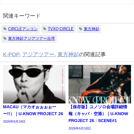
関連キーワード
CIRCLEアンコン
TVXQ CIRCLE
東方神起
東方神起アジアツアー台湾
K-POP
,
アジアツアー
,
東方神起
の関連記事
MACAU（マカオぉぉぉぉー
【保存版】ユノソロ会場詳細情
ー!!）｜U-KNOW PROJECT 26
報（キャパ・空港）｜U-KNOW
PROJECT 26 : SCENE#1
2026年6月19日
2026年6月18日