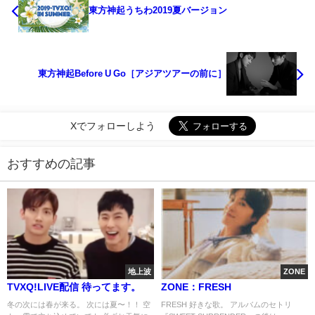
東方神起うちわ2019夏バージョン
東方神起Before U Go［アジアツアーの前に］
Xでフォローしよう
おすすめの記事
地上波
ZONE
TVXQ!LIVE配信 待ってます。
ZONE：FRESH
冬の次には春が来る。 次には夏〜！！ 空
FRESH 好きな歌。 アルバムのセトリ