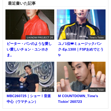
最近書いた記事
U-KNOW PROJECT 26
Time's Tickin'
ピーター・パンのような愛し
ユノ1位👑ミュージックバン
い愛しいチョン・ユンホさ
ク-Ep.1300｜FSPおめでとう
ま。
✨️
サイン会
Time's Tickin'
MBC260725｜ショー！音楽
M COUNTDOWN_Time's
中心（ウマチュン）
Tickin' 260723