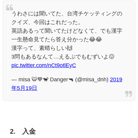
うわさには聞いてた、台湾チケッティングの
クイズ、今回はこれだった。
英語あるって聞いてたけどなくて、でも漢字
一生懸命見てたら答え分かった😂😂
漢字って、素晴らしい🙌
3問もあるなんて…えるぷでもむずいよ😖
pic.twitter.com/nCt9otlEyC
— misa 🐯💙🐒 Danger🔫 (@misa_dnh)
2019
年5月19日
2. 入金