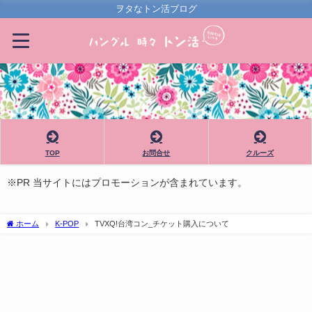
ヲタなトン活ブログ
TOP
お問合せ
クルーズ
※PR 当サイトにはプロモーションが含まれています。
ホーム
K-POP
TVXQ!台湾コン_チケット購入について