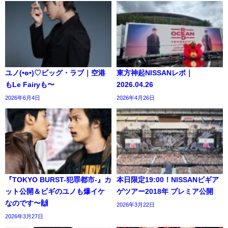
ユノ(•ө•)♡ビッグ・ラブ｜空港
東方神起NISSANレポ｜
もLe Fairyも〜
2026.04.26
2026年6月4日
2026年4月26日
『TOKYO BURST-犯罪都市-』カ
本日限定19:00！NISSANビギア
ット公開＆ビギのユノも爆イケ
ゲツアー2018年 プレミア公開
なのです〜🙌
2026年3月22日
2026年3月27日