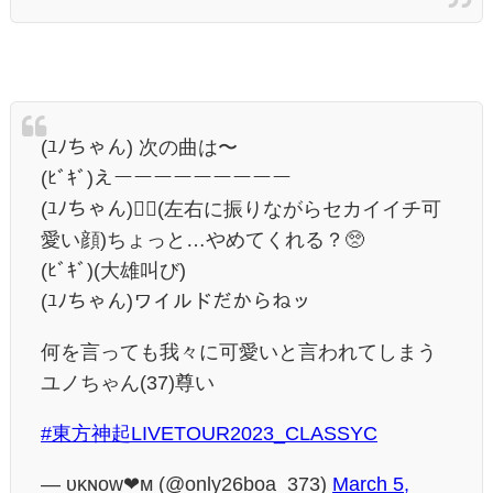
(ﾕﾉちゃん) 次の曲は〜
(ﾋﾞｷﾞ)えーーーーーーーーー
(ﾕﾉちゃん)☝🏻(左右に振りながらセカイイチ可
愛い顔)ちょっと…やめてくれる？🥺
(ﾋﾞｷﾞ)(大雄叫び)
(ﾕﾉちゃん)ワイルドだからねッ
何を言っても我々に可愛いと言われてしまう
ユノちゃん(37)尊い
#東方神起LIVETOUR2023_CLASSYC
— ᴜᴋɴᴏᴡ❤︎ᴍ (@only26boa_373)
March 5,