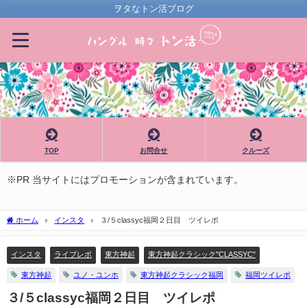
ヲタなトン活ブログ
TOP
お問合せ
クルーズ
※PR 当サイトにはプロモーションが含まれています。
ホーム
インスタ
３/５classyc福岡２日目 ツイレポ
インスタ
ライブレポ
東方神起
東方神起クラシック"CLASSYC"
東方神起
ユノ・ユンホ
東方神起クラシック福岡
福岡ツイレポ
３/５classyc福岡２日目 ツイレポ