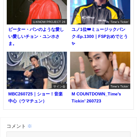
U-KNOW PROJECT 26
Time's Tickin'
ピーター・パンのような愛し
ユノ1位👑ミュージックバン
い愛しいチョン・ユンホさ
ク-Ep.1300｜FSPおめでとう
ま。
✨️
サイン会
Time's Tickin'
MBC260725｜ショー！音楽
M COUNTDOWN_Time's
中心（ウマチュン）
Tickin' 260723
コメント
※