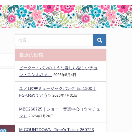
最近の投稿
ピーター・パンのような愛しい愛しいチョ
ン・ユンホさま。
2026年8月4日
ユノ1位👑ミュージックバンク-Ep.1300｜
FSPおめでとう✨️
2026年7月31日
MBC260725｜ショー！音楽中心（ウマチュ
ン）
2026年7月26日
M COUNTDOWN_Time's Tickin' 260723