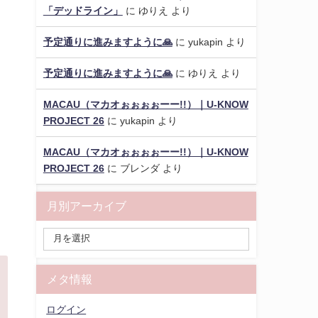
「デッドライン」
に
ゆりえ
より
予定通りに進みますように🙏
に
yukapin
より
予定通りに進みますように🙏
に
ゆりえ
より
MACAU（マカオぉぉぉぉーー!!）｜U-KNOW
PROJECT 26
に
yukapin
より
MACAU（マカオぉぉぉぉーー!!）｜U-KNOW
PROJECT 26
に
ブレンダ
より
月別アーカイブ
メタ情報
ログイン