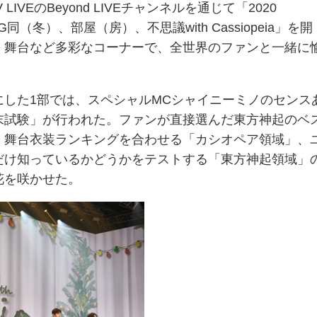
IVEのBeyond LIVEチャンネルを通じて「2020
ING同（冬）、部屋（房）、不思議with Cassiopeia」を開
、舞台など多彩なコーナーで、全世界のファンと一緒に
にした1部では、スペシャルMCシャイニーミノのセンス
末試験」が行われた。ファンが直接選んだ東方神起のベ
、舞台衣装ランキングを合わせる「カシオペア領域」、
だけ知っているかどうかをテストする「東方神起領域」
花を咲かせた。