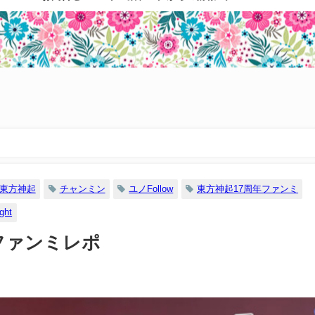
東方神起
チャンミン
ユノFollow
東方神起17周年ファンミ
ght
年ファンミレポ