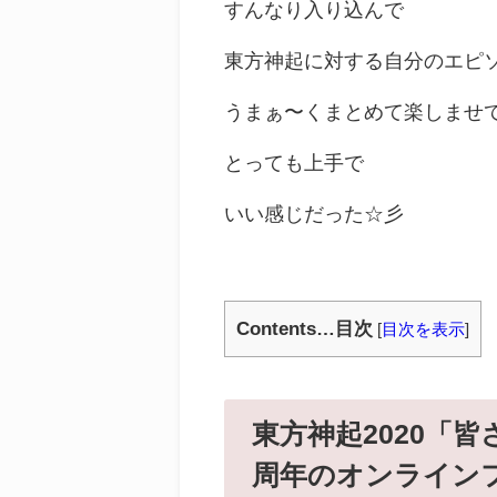
すんなり入り込んで
東方神起に対する自分のエピ
うまぁ〜くまとめて楽しませ
とっても上手で
いい感じだった☆彡
Contents…目次
[
目次を表示
]
東方神起2020
「皆
周年のオンライン