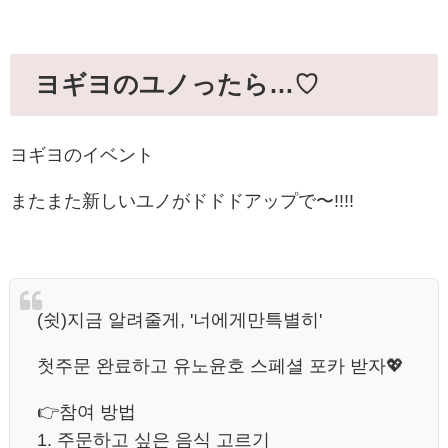
ヨギヨのユノったら…♡
ヨギヨのイベント
またまた新しいユノがドドドアップで〜!!!!
(쉿)지금 알려줄게, '너에게만특별히'
첫주문 완료하고 유노윤호 스페셜 포카 받자💖
👉참여 방법
1. 주문하고 싶은 음식 고르기