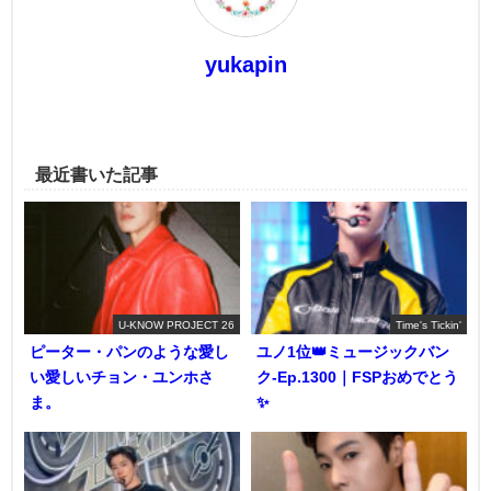
yukapin
最近書いた記事
U-KNOW PROJECT 26
Time's Tickin'
ピーター・パンのような愛し
ユノ1位👑ミュージックバン
い愛しいチョン・ユンホさ
ク-Ep.1300｜FSPおめでとう
ま。
✨️