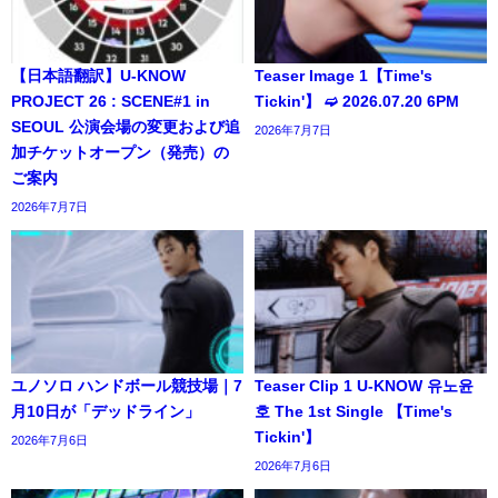
【日本語翻訳】U-KNOW
Teaser Image 1【Time's
PROJECT 26 : SCENE#1 in
Tickin'】 ➫ 2026.07.20 6PM
SEOUL 公演会場の変更および追
2026年7月7日
加チケットオープン（発売）の
ご案内
2026年7月7日
ユノソロ ハンドボール競技場｜7
Teaser Clip 1 U-KNOW 유노윤
月10日が「デッドライン」
호 The 1st Single 【Time's
Tickin'】
2026年7月6日
2026年7月6日