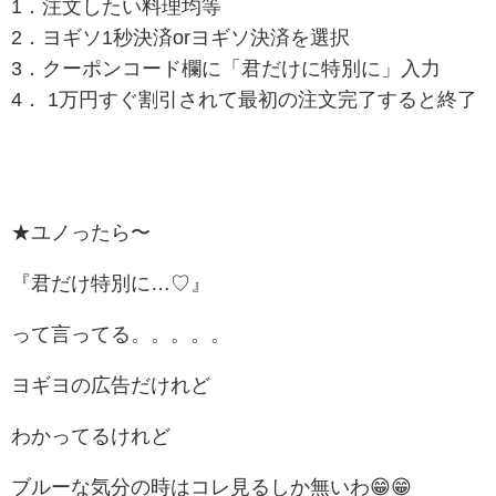
1．注文したい料理均等
2．ヨギソ1秒決済orヨギソ決済を選択
3．クーポンコード欄に
「君だけに特別に」
入力
4． 1万円すぐ割引されて最初の注文完了すると終了
★ユノったら〜
『君だけ特別に…♡』
って言ってる。。。。。
ヨギヨの広告だけれど
わかってるけれど
ブルーな気分の時はコレ見るしか無いわ😁😁