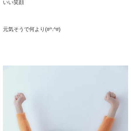
いい笑顔
元気そうで何より(#^.^#)