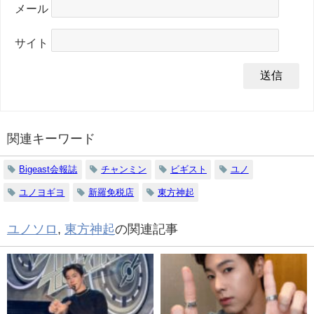
メール
サイト
関連キーワード
Bigeast会報誌
チャンミン
ビギスト
ユノ
ユノヨギヨ
新羅免税店
東方神起
ユノソロ
,
東方神起
の関連記事