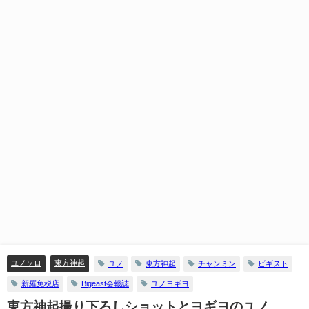
ユノソロ
東方神起
ユノ
東方神起
チャンミン
ビギスト
新羅免税店
Bigeast会報誌
ユノヨギヨ
東方神起撮り下ろしショットとヨギヨのユノ