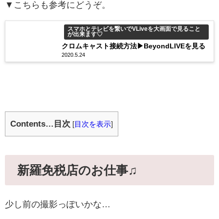
▼こちらも参考にどうぞ。
スマホとテレビを繋いでVLiveを大画面で見ること
が出来ます♡
クロムキャスト接続方法▶BeyondLIVEを見る
2020.5.24
Contents…目次
[
目次を表示
]
新羅免税店のお仕事♫
少し前の撮影っぽいかな…