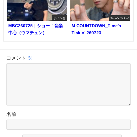
サイン会
Time's Tickin'
MBC260725｜ショー！音楽
M COUNTDOWN_Time's
中心（ウマチュン）
Tickin' 260723
コメント
※
名前